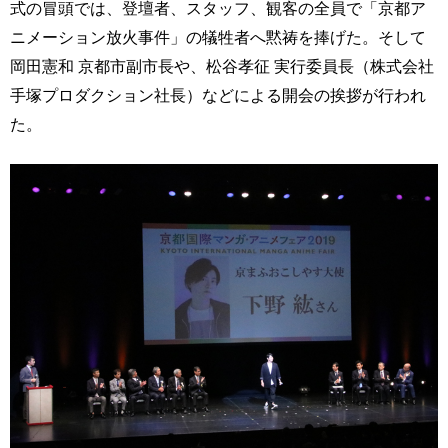
式の冒頭では、登壇者、スタッフ、観客の全員で「京都ア
ニメーション放火事件」の犠牲者へ黙祷を捧げた。そして
岡田憲和 京都市副市長や、松谷孝征 実行委員長（株式会社
手塚プロダクション社長）などによる開会の挨拶が行われ
た。