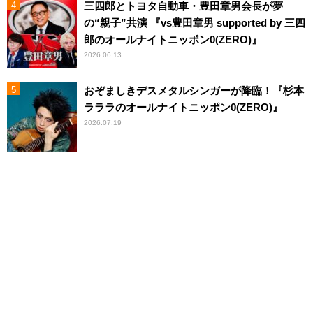
三四郎とトヨタ自動車・豊田章男会長が夢
の“親子”共演 『vs豊田章男 supported by 三四
郎のオールナイトニッポン0(ZERO)』
2026.06.13
おぞましきデスメタルシンガーが降臨！『杉本
ラララのオールナイトニッポン0(ZERO)』
2026.07.19