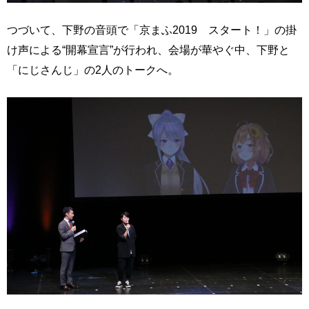
つづいて、下野の音頭で「京まふ2019 スタート！」の掛
け声による“開幕宣言”が行われ、会場が華やぐ中、下野と
「にじさんじ」の2人のトークへ。