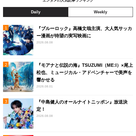
エンタメの人気記事ランキング
Daily
Weekly
『ブルーロック』高橋文哉主演、大人気サッカ
ー漫画が待望の実写映画に
2026.08.08
『モアナと伝説の海』TSUZUMI（ME:I）×尾上
松也、ミュージカル・アドベンチャーで美声を
響かせる
2026.08.01
『中島健人のオールナイトニッポン』放送決
定！
2026.08.08