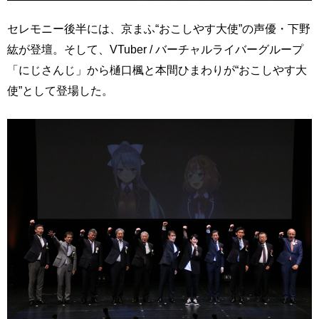
セレモニー後半には、京まふ“おこしやす大使”の声優・下野
紘が登壇。そして、VTuber / バーチャルライバーグループ
「にじさんじ」から樋口楓と本間ひまわりが“おこしやす大
使”として登場した。