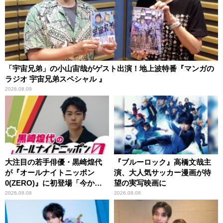
「宇宙兄弟」の小山宙哉がゲスト出演！地上波特番『マンガの
ラジオ 宇宙兄弟スペシャル 』
2026.08.09
大注目の若手俳優・黒崎煌代
『ブルーロック』高橋文哉主
が『オールナイトニッポン
演、大人気サッカー漫画が待
0(ZERO)』に初登場「今から
望の実写映画に
とてもワクワクしておりま
2026.08.08
2026.08.08
す！」