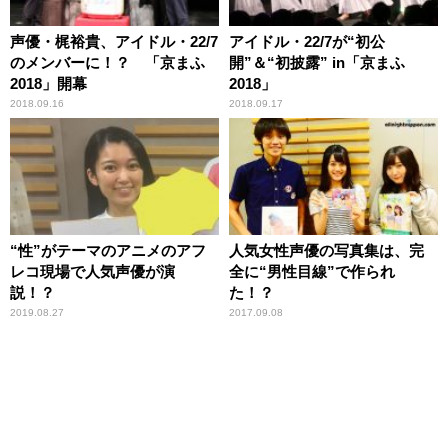
声優・梶裕貴、アイドル・22/7
アイドル・22/7が“初公
のメンバーに！？ 「京まふ
開”＆“初披露” in「京まふ
2018」開幕
2018」
2018.09.16
2018.09.17
“性”がテーマのアニメのアフ
人気女性声優の写真集は、完
レコ現場で人気声優が演
全に“男性目線”で作られ
説！？
た！？
2019.08.27
2017.09.08