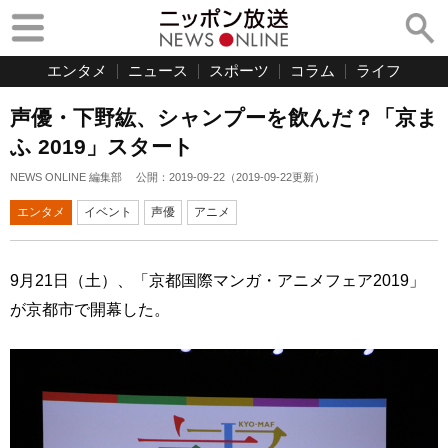
エンタメ
ニュース
スポーツ
コラム
ライフ
声優・下野紘、シャンプーを飲んだ？「京ま
ふ 2019」スタート
NEWS ONLINE 編集部
公開：
2019-09-22
（
2019-09-22
更新）
エンタメ
イベント
声優
アニメ
9月21日（土）、「京都国際マンガ・アニメフェア2019」
が京都市で開幕した。