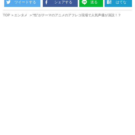
ツイートする
シェアする
送る
はてな
TOP
エンタメ
“性”がテーマのアニメのアフレコ現場で人気声優が演説！？