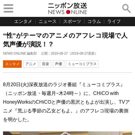
エンタメ
ニュース
スポーツ
コラム
ライフ
“性”がテーマのアニメのアフレコ現場で人
気声優が演説！？
NEWS ONLINE 編集部
公開：
2019-08-27
（
2019-08-27
更新）
エンタメ
アニメ
音楽
声優
ミューコミプラス
8月20日(火)深夜放送のラジオ番組『ミューコミプラス』
（ニッポン放送・毎週月−木24時～）に、CHiCO with
HoneyWorksのCHiCOと声優の黒沢ともよが出演し、TVア
ニメ『荒ぶる季節の乙女どもよ。』のアフレコ現場の裏側
を明かした。