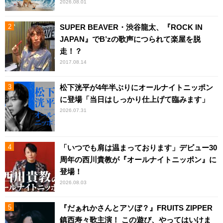
2026.08.01
SUPER BEAVER・渋谷龍太、『ROCK IN
JAPAN』でB’zの歌声につられて楽屋を脱
走！？
2017.08.14
松下洸平が4年半ぶりにオールナイトニッポン
に登場「当日はしっかり仕上げて臨みます」
2026.07.31
「いつでも肩は温まっております」デビュー30
周年の西川貴教が『オールナイトニッポン』に
登場！
2026.08.03
『だぁれかさんとアソぼ？』FRUITS ZIPPER
鎮西寿々歌主演！ この遊び、やってはいけま