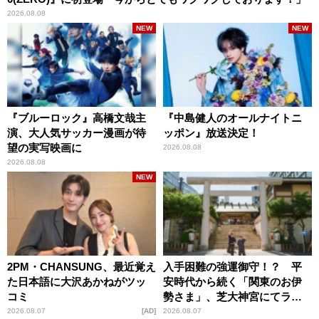
2026.08.08
NEW
NEW
『ブルーロック』高橋文哉主
『中島健人のオールナイトニ
演、大人気サッカー漫画が待
ッポン』放送決定！
望の実写映画に
2026.08.08
2026.08.08
NEW
2PM・CHANSUNG、最近覚え
入手困難の強運御守！？ 平
た日本語に大沢あかねがツッ
安時代から続く「関東のお伊
コミ
勢さま」、芝大神宮にてラン
パンプスが合格祈願！
2026.08.07
AD
2026.08.07