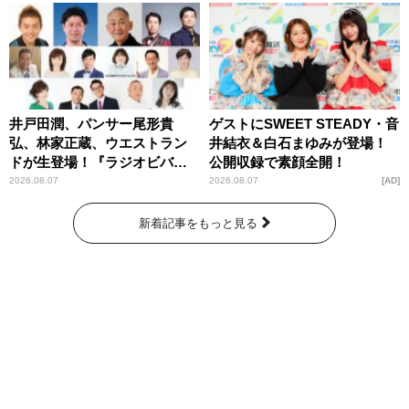
井戸田潤、パンサー尾形貴
ゲストにSWEET STEADY・音
弘、林家正蔵、ウエストラン
井結衣＆白石まゆみが登場！
ドが生登場！『ラジオビバリ
公開収録で素顔全開！
ー昼ズ』
2026.08.07
2026.08.07
AD
新着記事をもっと見る