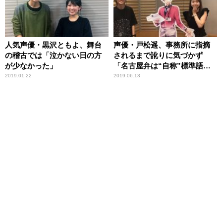
人気声優・黒沢ともよ、舞台
声優・戸松遥、事務所に指摘
の稽古では「泣かない日の方
されるまで訛りに気づかず
が少なかった」
「名古屋弁は“自称”標準語で
すから」
2019.01.22
2019.06.13