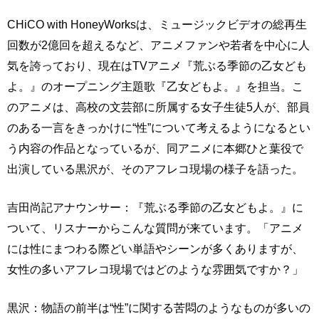
CHiCO with HoneyWorksは、ミュージックビデオの総再生
回数が2億回を超えるなど、アニメファンや若者を中心に人
気を誇っており、現在はTVアニメ『荒ぶる季節の乙女ども
よ。』のオープニング主題歌『乙女どもよ。』を担当。こ
のアニメは、高校の文芸部に所属する女子生徒5人が、部員
のある一言をきっかけに“性”について考えるようになるとい
う内容の作品となっているが、同アニメに本郷ひと葉役で
出演している黒沢が、そのアフレコ現場の様子を語った。
吉田尚記アナウンサー：『荒ぶる季節の乙女どもよ。』に
ついて、リスナーからこんな質問が来ています。「アニメ
には性にまつわる際どい単語やシーンが多くありますが、
女性の多いアフレコ現場ではどのような雰囲気ですか？」
黒沢：物語の前半は“性”に関する苦悶のようなものが多いの