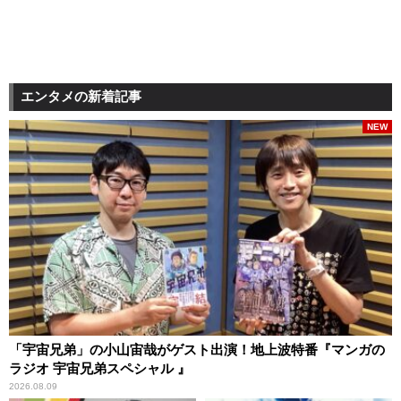
エンタメの新着記事
NEW
「宇宙兄弟」の小山宙哉がゲスト出演！地上波特番『マンガの
ラジオ 宇宙兄弟スペシャル 』
2026.08.09