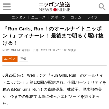
エンタメ
ニュース
スポーツ
コラム
ライフ
『Run Girls, Run！のオールナイトニッポ
ンｉ』フィナーレ！ 最後まで明るく駆け抜
ける！
NEWS ONLINE 編集部
公開：
2019-09-30
（
2019-09-30
更新）
エンタメ
声優
8月26日(火)、Webラジオ『Run Girls, Run！のオールナイ
トニッポンｉ』第102回が配信され、今回パーソナリティを
務めるRun Girls, Run！の森嶋優花、林鼓子、厚木那奈美
が、今までの配信で印象に残ったエピソードを振り返っ
た。