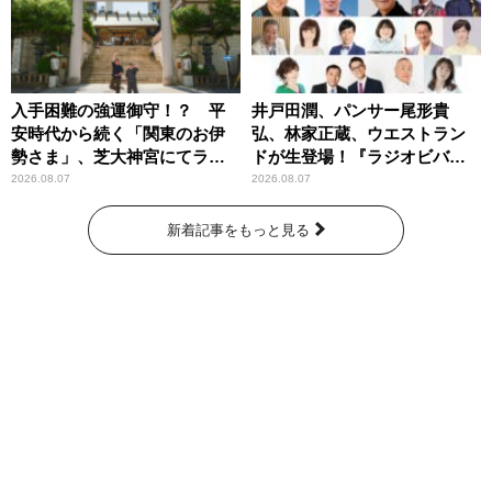
入手困難の強運御守！？ 平
井戸田潤、パンサー尾形貴
安時代から続く「関東のお伊
弘、林家正蔵、ウエストラン
勢さま」、芝大神宮にてラン
ドが生登場！『ラジオビバリ
パンプスが合格祈願！
ー昼ズ』
2026.08.07
2026.08.07
新着記事をもっと見る