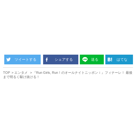
ツイートする
シェアする
送る
はてな
TOP
エンタメ
『Run Girls, Run！のオールナイトニッポンｉ』フィナーレ！ 最後
まで明るく駆け抜ける！