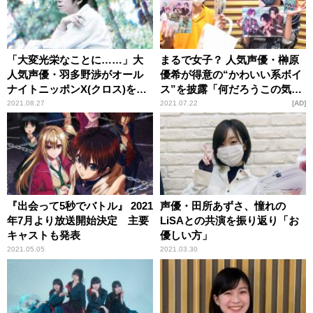
「大変光栄なことに……」大
まるで女子？ 人気声優・榊原
人気声優・羽多野渉がオール
優希が得意の“かわいい系ボイ
ナイトニッポンX(クロス)を担
ス”を披露「何だろうこの気持
当！ 新曲初解禁も
ち……って男子でも思う」
2021.08.27
2021.07.22
AD
『出会って5秒でバトル』 2021
声優・田所あずさ、憧れの
年7月より放送開始決定 主要
LiSAとの共演を振り返り「お
キャストも発表
優しい方」
2021.05.05
2021.03.30