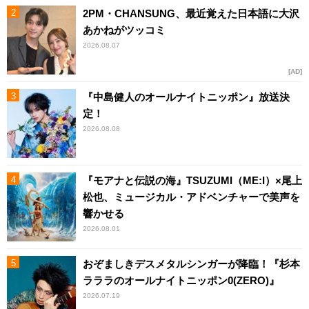
2PM・CHANSUNG、最近覚えた日本語に大沢
あかねがツッコミ
2026.08.07
AD
『中島健人のオールナイトニッポン』放送決
定！
2026.08.08
『モアナと伝説の海』TSUZUMI（ME:I）×尾上
松也、ミュージカル・アドベンチャーで美声を
響かせる
2026.08.01
おぞましきデスメタルシンガーが降臨！『杉本
ラララのオールナイトニッポン0(ZERO)』
2026.07.19