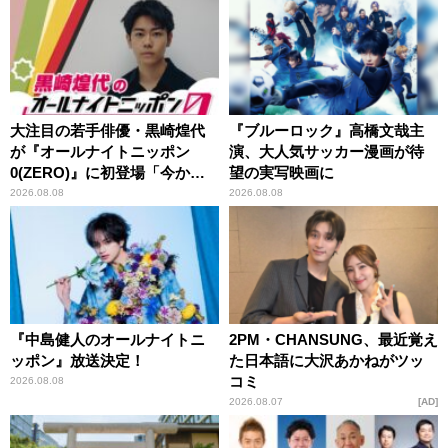
大注目の若手俳優・黒崎煌代
『ブルーロック』高橋文哉主
が『オールナイトニッポン
演、大人気サッカー漫画が待
0(ZERO)』に初登場「今から
望の実写映画に
とてもワクワクしておりま
2026.08.08
2026.08.08
す！」
『中島健人のオールナイトニ
2PM・CHANSUNG、最近覚え
ッポン』放送決定！
た日本語に大沢あかねがツッ
コミ
2026.08.08
2026.08.07
AD