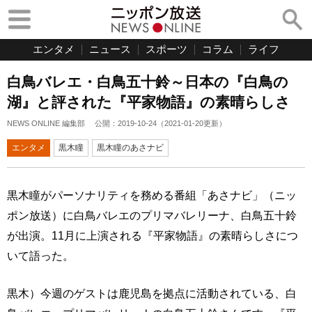
エンタメ
ニュース
スポーツ
コラム
ライフ
白鳥バレエ・白鳥五十鈴～日本の『白鳥の
湖』と評された『平家物語』の素晴らしさ
NEWS ONLINE 編集部
公開：
2019-10-24
（
2021-01-20
更新）
エンタメ
黒木瞳
黒木瞳のあさナビ
黒木瞳がパーソナリティを務める番組「あさナビ」（ニッ
ポン放送）に白鳥バレエのプリマバレリーナ、白鳥五十鈴
が出演。11月に上演される『平家物語』の素晴らしさにつ
いて語った。
黒木）今週のゲストは鹿児島を拠点に活動されている、白