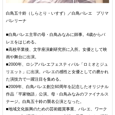
白鳥五十鈴（しらとり・いすず）／白鳥バレエ プリマ
バレリーナ
■白鳥バレエ主宰の母・白鳥みなみに師事。4歳からバ
レエをはじめる。
■高校卒業後、文学座演劇研究所に入所。女優として映
画や舞台に出演。
■2000年、ロシアバレエフェスティバル「ロミオとジュ
リエット」に出演。バレエの感性と女優としての磨かれ
た演技力で一躍注目を集める。
■2009年、白鳥バレエ創立60周年を記念したオリジナル
作品「平家物語」公演。母・白鳥みなみのファイナルス
テージ。白鳥五十鈴の襲名公演となった。
■地域文化振興のための芸術鑑賞事業、バレエ、ワーク