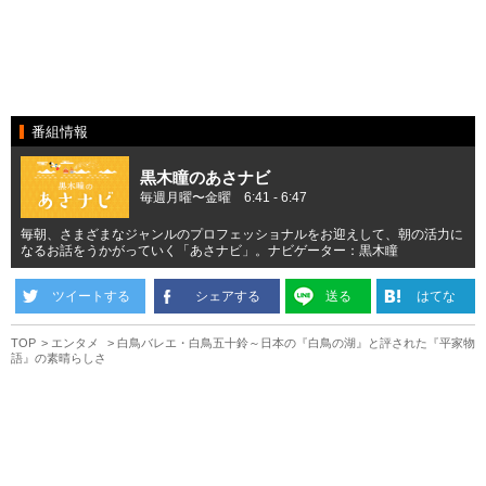
番組情報
黒木瞳のあさナビ
毎週月曜〜金曜 6:41 - 6:47
毎朝、さまざまなジャンルのプロフェッショナルをお迎えして、朝の活力に
なるお話をうかがっていく「あさナビ」。ナビゲーター：黒木瞳
ツイートする
シェアする
送る
はてな
TOP
エンタメ
白鳥バレエ・白鳥五十鈴～日本の『白鳥の湖』と評された『平家物
語』の素晴らしさ