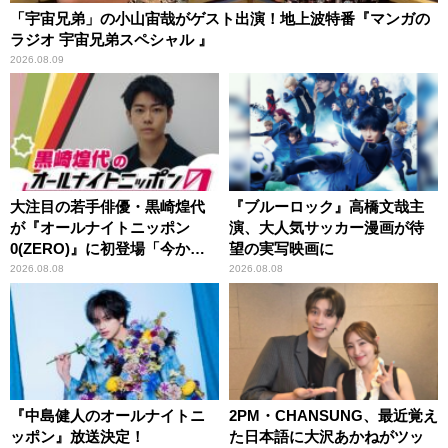
「宇宙兄弟」の小山宙哉がゲスト出演！地上波特番『マンガの
ラジオ 宇宙兄弟スペシャル 』
2026.08.09
大注目の若手俳優・黒崎煌代
『ブルーロック』高橋文哉主
が『オールナイトニッポン
演、大人気サッカー漫画が待
0(ZERO)』に初登場「今から
望の実写映画に
とてもワクワクしておりま
2026.08.08
2026.08.08
す！」
『中島健人のオールナイトニ
2PM・CHANSUNG、最近覚え
ッポン』放送決定！
た日本語に大沢あかねがツッ