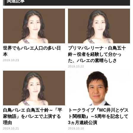
関連記事
世界でもバレエ人口の多い日
プリマバレリーナ・白鳥五十
本
鈴～役者を経験して分かっ
た、バレエの素晴らしさ
2019.10.23
2019.10.22
白鳥バレエ 白鳥五十鈴～「平
トークライブ『MC井川とゲス
家物語」をバレエで上演する
ト関根勤』～5周年を記念して
理由
3ヵ月連続公演
2019.10.21
2019.10.18