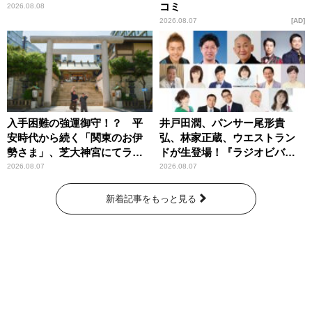
コミ
2026.08.08
2026.08.07
AD
入手困難の強運御守！？ 平
井戸田潤、パンサー尾形貴
安時代から続く「関東のお伊
弘、林家正蔵、ウエストラン
勢さま」、芝大神宮にてラン
ドが生登場！『ラジオビバリ
パンプスが合格祈願！
ー昼ズ』
2026.08.07
2026.08.07
新着記事をもっと見る