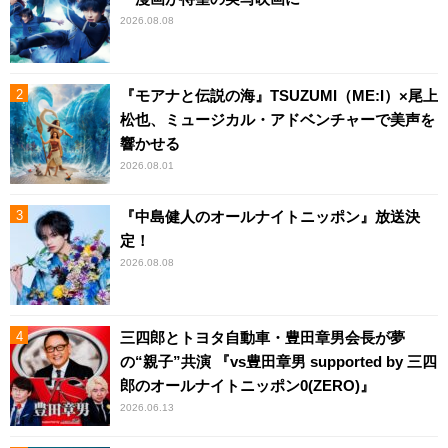
2026.08.08
『モアナと伝説の海』TSUZUMI（ME:I）×尾上
松也、ミュージカル・アドベンチャーで美声を
響かせる
2026.08.01
『中島健人のオールナイトニッポン』放送決
定！
2026.08.08
三四郎とトヨタ自動車・豊田章男会長が夢
の“親子”共演 『vs豊田章男 supported by 三四
郎のオールナイトニッポン0(ZERO)』
2026.06.13