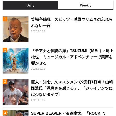
Daily
Weekly
笑福亭鶴瓶 スピッツ・草野マサムネの忘れら
れない一言
2026.08.03
『モアナと伝説の海』TSUZUMI（ME:I）×尾上
松也、ミュージカル・アドベンチャーで美声を
響かせる
2026.08.01
巨人・知念、久々スタメンで2安打1打点！山崎
隆造氏「泥臭さを感じる」、「ジャイアンツに
は少ないタイプ」
2026.08.05
SUPER BEAVER・渋谷龍太、『ROCK IN