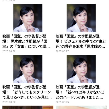
2025.08.29
映画『国宝』の李監督が登
映画『国宝』の李監督が登
場！ 黒木瞳と李監督が『国
場！ ビジュアルの中での“生と
宝』の「女形」について語り
死”の共存を追求『黒木瞳のあ
合う
さナビ』
2025.08.28
2025.08.27
映画『国宝』の李監督が登
映画『国宝』の李監督が登
場！ 「どうしてもスクリーン
場！ 「並べればキリがないほ
で見せるべき､というか見せた
どのハードルがありました」
い」『黒木瞳のあさナビ』
『黒木瞳のあさナビ』
2025.08.26
2025.08.25