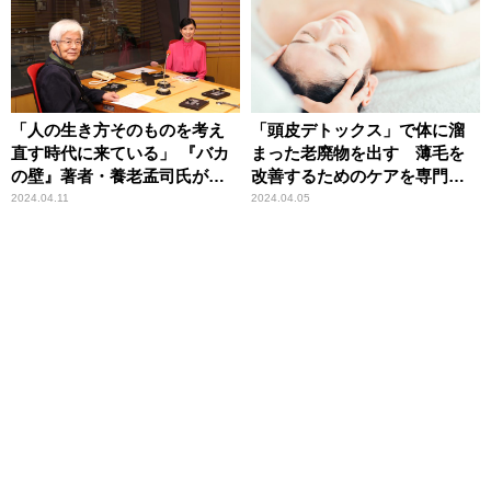
「人の生き方そのものを考え
「頭皮デトックス」で体に溜
直す時代に来ている」 『バカ
まった老廃物を出す 薄毛を
の壁』著者・養老孟司氏が提
改善するためのケアを専門家
言 ニッポン放送『黒木瞳の
が解説
2024.04.11
2024.04.05
あさナビ』