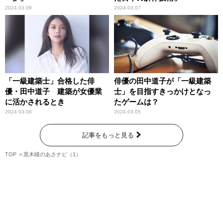
2024.03.08
2024.03.07
「一級建築士」合格した俳
俳優の田中道子が「一級建築
優・田中道子 建築が女優業
士」を目指すきっかけとなっ
に活かされるとき
たゲームは？
2024.03.06
2024.03.05
記事をもっと見る
TOP
黒木瞳のあさナビ（1）