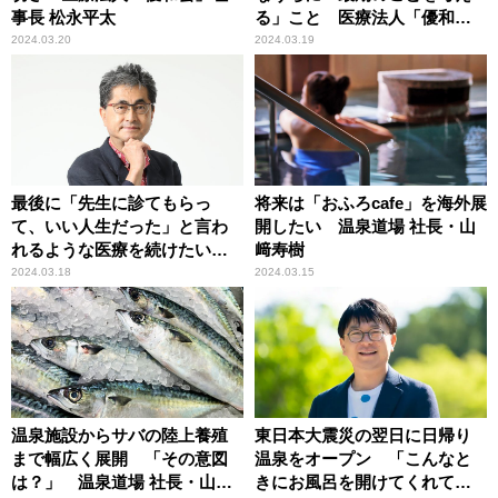
事長 松永平太
る」こと 医療法人「優和
会」理事長 松永平太
2024.03.20
2024.03.19
最後に「先生に診てもらっ
将来は「おふろcafe」を海外展
て、いい人生だった」と言わ
開したい 温泉道場 社長・山
れるような医療を続けたい
﨑寿樹
医療法人「優和会」理事長 松
2024.03.18
2024.03.15
永平太
温泉施設からサバの陸上養殖
東日本大震災の翌日に日帰り
まで幅広く展開 「その意図
温泉をオープン 「こんなと
は？」 温泉道場 社長・山﨑
きにお風呂を開けてくれてあ