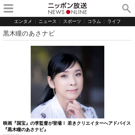
エンタメ
ニュース
スポーツ
コラム
ライフ
黒木瞳のあさナビ
映画『国宝』の李監督が登場！ 若きクリエイターへアドバイス
『黒木瞳のあさナビ』