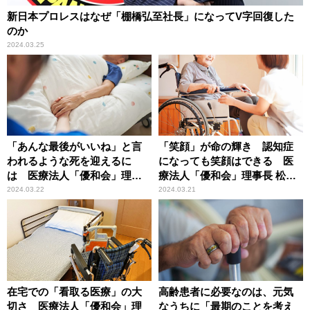
新日本プロレスはなぜ「棚橋弘至社長」になってV字回復した
のか
2024.03.25
「あんな最後がいいね」と言
「笑顔」が命の輝き 認知症
われるような死を迎えるに
になっても笑顔はできる 医
は 医療法人「優和会」理事
療法人「優和会」理事長 松永
長・松永平太
平太
2024.03.22
2024.03.21
在宅での「看取る医療」の大
高齢患者に必要なのは、元気
切さ 医療法人「優和会」理
なうちに「最期のことを考え