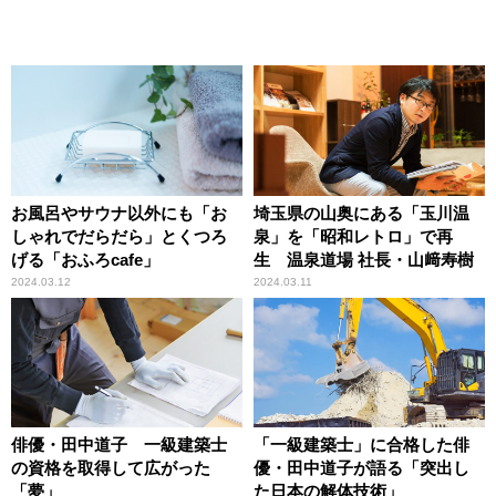
お風呂やサウナ以外にも「お
埼玉県の山奥にある「玉川温
しゃれでだらだら」とくつろ
泉」を「昭和レトロ」で再
げる「おふろcafe」
生 温泉道場 社長・山﨑寿樹
2024.03.12
2024.03.11
俳優・田中道子 一級建築士
「一級建築士」に合格した俳
の資格を取得して広がった
優・田中道子が語る「突出し
「夢」
た日本の解体技術」