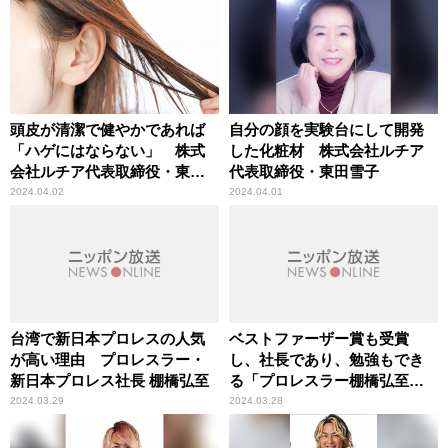
頭皮が清潔で健やかであれば
自分の顔を実験台にして開発
「ハゲにはならない」 株式
した化粧材 株式会社ルチア
会社ルチア代表取締役・東田
代表取締役・東田雪子
雪子
2024.04.02
2024.04.01
台湾で新日本プロレスの人気
ベストファーザー賞も受賞
が高い理由 プロレスラー・
し、社長であり、勉強もでき
新日本プロレス社長 棚橋弘至
る「プロレスラー棚橋弘至」
唯一の「欠点」
2024.03.29
2024.03.28