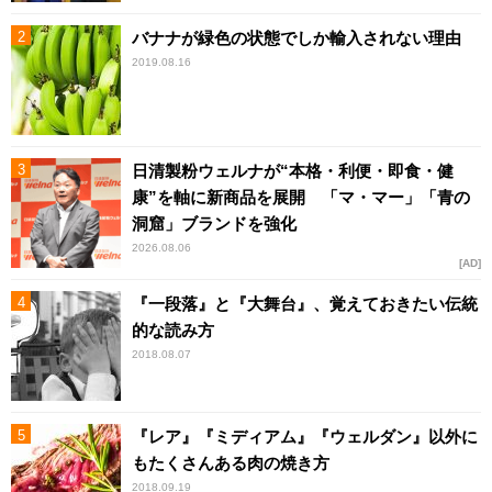
バナナが緑色の状態でしか輸入されない理由
2019.08.16
日清製粉ウェルナが“本格・利便・即食・健
康”を軸に新商品を展開 「マ・マー」「青の
洞窟」ブランドを強化
2026.08.06
AD
『一段落』と『大舞台』、覚えておきたい伝統
的な読み方
2018.08.07
『レア』『ミディアム』『ウェルダン』以外に
もたくさんある肉の焼き方
2018.09.19