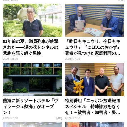
81年前の夏、満員列車が銃撃
「昨日もキュウリ、今日もキ
された――湯の花トンネルの
ュウリ」 『にほんのおかず』
悲劇を語り継ぐ男性
著者が見つけた家庭料理の知
恵
2026.08.06
2026.07.31
熱海に新リゾートホテル「ヴ
特別番組「ニッポン放送報道
ィラージュ熱海」がオープ
スペシャル 特殊詐欺をなく
ン！
せ！～被害者・加害者・警視
庁が語るトクリュウの実態
2026.07.30
AD
2026.07.30
～」放送