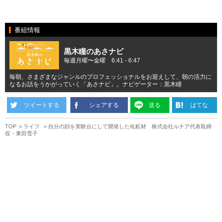
番組情報
黒木瞳のあさナビ
毎週月曜〜金曜 6:41 - 6:47
毎朝、さまざまなジャンルのプロフェッショナルをお迎えして、朝の活力に
なるお話をうかがっていく「あさナビ」。ナビゲーター：黒木瞳
ツイートする
シェアする
送る
はてな
TOP
ライフ
自分の顔を実験台にして開発した化粧材 株式会社ルチア代表取締
役・東田雪子