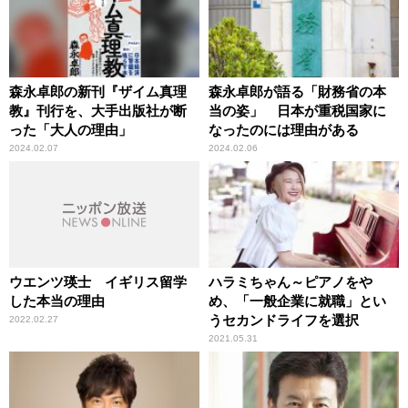
森永卓郎の新刊『ザイム真理
森永卓郎が語る「財務省の本
教』刊行を、大手出版社が断
当の姿」 日本が重税国家に
った「大人の理由」
なったのには理由がある
2024.02.07
2024.02.06
ウエンツ瑛士 イギリス留学
ハラミちゃん～ピアノをや
した本当の理由
め、「一般企業に就職」とい
うセカンドライフを選択
2022.02.27
2021.05.31