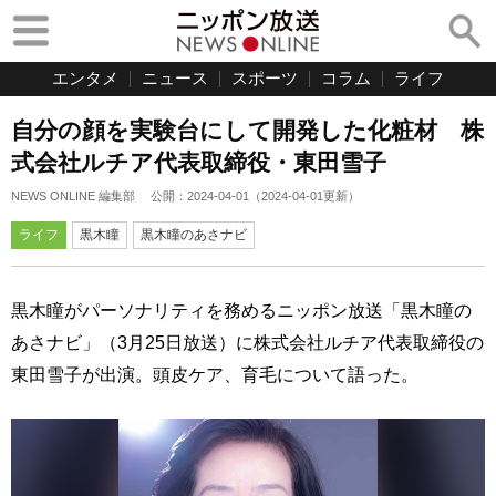
エンタメ
ニュース
スポーツ
コラム
ライフ
自分の顔を実験台にして開発した化粧材 株
式会社ルチア代表取締役・東田雪子
NEWS ONLINE 編集部
公開：
2024-04-01
（
2024-04-01
更新）
ライフ
黒木瞳
黒木瞳のあさナビ
黒木瞳がパーソナリティを務めるニッポン放送「黒木瞳の
あさナビ」（3月25日放送）に株式会社ルチア代表取締役の
東田雪子が出演。頭皮ケア、育毛について語った。