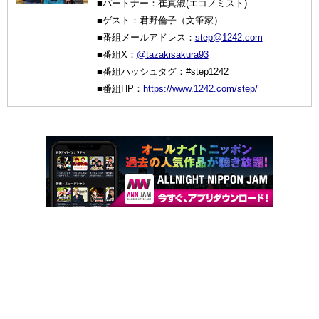
■パートナー：崔真淑(エコノミスト)
■ゲスト：君野倫子（文筆家）
■番組メールアドレス：
step@1242.com
■番組X：
@tazakisakura93
■番組ハッシュタグ：#step1242
■番組HP：
https://www.1242.com/step/