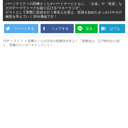
パーソナリティの田﨑さくらがパートナーとともに、「お金」や「投資」な
どのテーマでトークを繰り広げる“マネーラジオ”。
ゲストとして実際に投資を行う著名人を迎え、投資を始めたきっかけやその
極意を学んでいく30分番組です！
ツイートする
シェアする
送る
はてな
TOP
ライフ
田﨑さくらが注目の歌舞伎を学ぶ！ 「歌舞伎は、江戸時代から続
く、究極のエンターテインメント！」