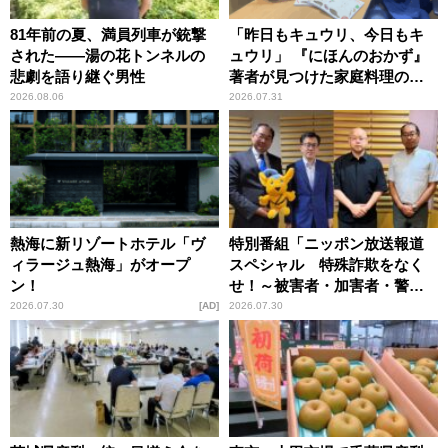
81年前の夏、満員列車が銃撃
「昨日もキュウリ、今日もキ
された――湯の花トンネルの
ュウリ」 『にほんのおかず』
悲劇を語り継ぐ男性
著者が見つけた家庭料理の知
恵
2026.08.06
2026.07.31
熱海に新リゾートホテル「ヴ
特別番組「ニッポン放送報道
ィラージュ熱海」がオープ
スペシャル 特殊詐欺をなく
ン！
せ！～被害者・加害者・警視
庁が語るトクリュウの実態
2026.07.30
AD
2026.07.30
～」放送