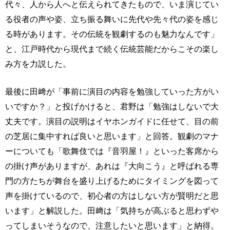
代々、人から人へと伝えられてきたもので、いま演じてい
る役者の声や姿、立ち振る舞いに先代や先々代の姿を感じ
る時があります。その伝統を観劇するのも魅力なんです」
と、江戸時代から現代まで続く伝統芸能だからこその楽し
み方を力説した。
最後に田﨑が「事前に演目の内容を勉強していった方がい
いですか？」と投げかけると、君野は「勉強はしないで大
丈夫です。演目の説明はイヤホンガイドに任せて、目の前
の芝居に集中すれば良いと思います」と回答。観劇のマナ
ーについても「歌舞伎では『音羽屋！』といった客席から
の掛け声がありますが、あれは『大向こう』と呼ばれる専
門の方たちが舞台を盛り上げるためにタイミングを図って
声を掛けているので、初心者の方はしない方が賢明だと思
います」と解説した。田﨑は「気持ちが高ぶると思わずや
ってしまいそうなので、注意したいと思います」と納得。