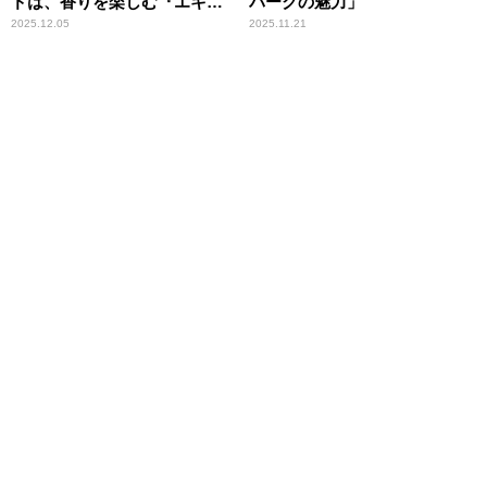
ドは、香りを楽しむ『エキゾ
パークの魅力」
チック鍋』
2025.12.05
2025.11.21