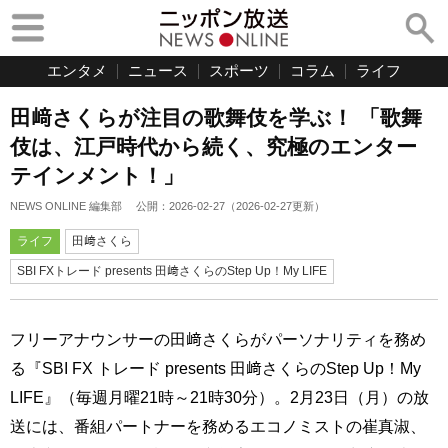
エンタメ
ニュース
スポーツ
コラム
ライフ
田﨑さくらが注目の歌舞伎を学ぶ！ 「歌舞
伎は、江戸時代から続く、究極のエンター
テインメント！」
NEWS ONLINE 編集部
公開：
2026-02-27
（
2026-02-27
更新）
ライフ
田﨑さくら
SBI FXトレード presents 田﨑さくらのStep Up！My LIFE
フリーアナウンサーの田﨑さくらがパーソナリティを務め
る『SBI FX トレード presents 田﨑さくらのStep Up！My
LIFE』（毎週月曜21時～21時30分）。2月23日（月）の放
送には、番組パートナーを務めるエコノミストの崔真淑、