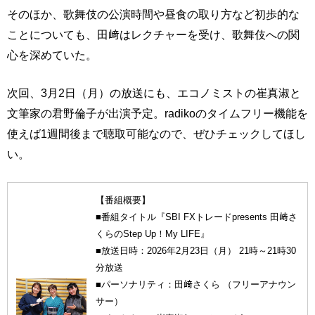
そのほか、歌舞伎の公演時間や昼食の取り方など初歩的な
ことについても、田﨑はレクチャーを受け、歌舞伎への関
心を深めていた。
次回、3月2日（月）の放送にも、エコノミストの崔真淑と
文筆家の君野倫子が出演予定。radikoのタイムフリー機能を
使えば1週間後まで聴取可能なので、ぜひチェックしてほし
い。
【番組概要】
■番組タイトル『SBI FXトレードpresents 田﨑さ
くらのStep Up！My LIFE』
■放送日時：2026年2月23日（月） 21時～21時30
分放送
■パーソナリティ：田﨑さくら （フリーアナウン
サー）