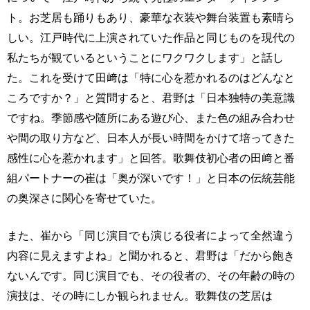
ト。お芝居も踊りもあり、豪華な衣装や舞台装置も素晴ら
しい。江戸時代に上演されていた作品と同じものを現代の
私たちが観ているということにワクワクします」と話し
た。これを受けて田﨑は「特に心を惹かれるのはどんなと
ころですか？」と質問すると、君野は「日本独特の美意識
ですね。季節感や随所にある遊び心、また色の組み合わせ
や間の取り方など、日本人が長い時間をかけて培ってきた
感性に心を惹かれます」と回答。歌舞伎初心者の田﨑と番
組パートナーの崔は「奥が深いです！」と日本の伝統芸能
の奥深さに関心を寄せていた。
また、崔から「同じ演目でも演じる役者によって全然違う
内容に見えますよね」と聞かれると、君野は「だから飽き
ないんです。同じ演目でも、その役者の、その年齢の時の
演技は、その時にしか観られません。歌舞伎の芝居は