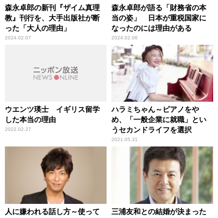
森永卓郎の新刊『ザイム真理
森永卓郎が語る「財務省の本
教』刊行を、大手出版社が断
当の姿」 日本が重税国家に
った「大人の理由」
なったのには理由がある
2024.02.07
2024.02.06
ウエンツ瑛士 イギリス留学
ハラミちゃん～ピアノをや
した本当の理由
め、「一般企業に就職」とい
うセカンドライフを選択
2022.02.27
2021.05.31
人に嫌われる話し方～使って
三浦友和との結婚が決まった