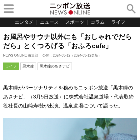
エンタメ
ニュース
スポーツ
コラム
ライフ
お風呂やサウナ以外にも「おしゃれでだら
だら」とくつろげる「おふろcafe」
NEWS ONLINE 編集部
公開：
2024-03-12
（
2024-03-12
更新）
ライフ
黒木瞳
黒木瞳のあさナビ
黒木瞳がパーソナリティを務めるニッポン放送「黒木瞳の
あさナビ」（3月5日放送）に株式会社温泉道場・代表取締
役社長の山﨑寿樹が出演。温泉道場について語った。