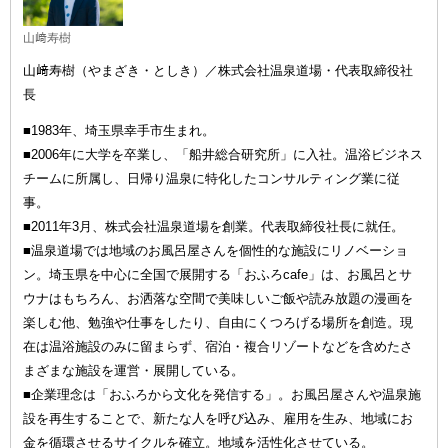
山﨑寿樹
山﨑寿樹（やまざき・としき）／株式会社温泉道場・代表取締役社
長
■1983年、埼玉県幸手市生まれ。
■2006年に大学を卒業し、「船井総合研究所」に入社。温浴ビジネス
チームに所属し、日帰り温泉に特化したコンサルティング業に従
事。
■2011年3月、株式会社温泉道場を創業。代表取締役社長に就任。
■温泉道場では地域のお風呂屋さんを個性的な施設にリノベーショ
ン。埼玉県を中心に全国で展開する「おふろcafe」は、お風呂とサ
ウナはもちろん、お洒落な空間で美味しいご飯や読み放題の漫画を
楽しむ他、勉強や仕事をしたり、自由にくつろげる場所を創造。現
在は温浴施設のみに留まらず、宿泊・複合リゾートなどを含めたさ
まざまな施設を運営・展開している。
■企業理念は「おふろから文化を発信する」。お風呂屋さんや温泉施
設を再生することで、新たな人を呼び込み、雇用を生み、地域にお
金を循環させるサイクルを確立。地域を活性化させている。