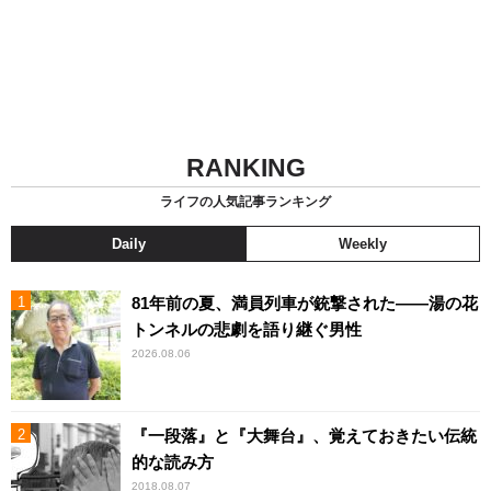
RANKING
ライフの人気記事ランキング
Daily
Weekly
81年前の夏、満員列車が銃撃された――湯の花
トンネルの悲劇を語り継ぐ男性
2026.08.06
『一段落』と『大舞台』、覚えておきたい伝統
的な読み方
2018.08.07