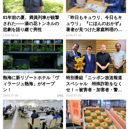
81年前の夏、満員列車が銃撃
「昨日もキュウリ、今日もキ
された――湯の花トンネルの
ュウリ」 『にほんのおかず』
悲劇を語り継ぐ男性
著者が見つけた家庭料理の知
恵
2026.08.06
2026.07.31
熱海に新リゾートホテル「ヴ
特別番組「ニッポン放送報道
ィラージュ熱海」がオープ
スペシャル 特殊詐欺をなく
ン！
せ！～被害者・加害者・警視
庁が語るトクリュウの実態
2026.07.30
AD
2026.07.30
～」放送