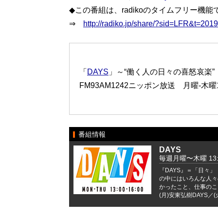
◆この番組は、radikoのタイムフリー機
⇒
http://radiko.jp/share/?sid=LFR&t=20
「
DAYS
」～“働く人の日々の喜怒哀楽”
FM93AM1242ニッポン放送 月曜-木曜13:
番組情報
DAYS
毎週月曜〜木曜 13:0
『DAYS』＝「日々
の中にはいろんな人々
かったこと、仕事のこ
(月)安東弘樹DAYS／(