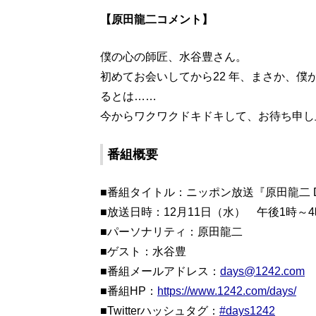
【原田龍二コメント】
僕の心の師匠、水谷豊さん。
初めてお会いしてから22 年、まさか、
るとは……
今からワクワクドキドキして、お待ち申し
番組概要
■番組タイトル：ニッポン放送『原田龍二 D
■放送日時：12月11日（水） 午後1時～
■パーソナリティ：原田龍二
■ゲスト：水谷豊
■番組メールアドレス：
days@1242.com
■番組HP：
https://www.1242.com/days/
■Twitterハッシュタグ：
#days1242