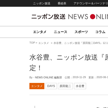
ニッポン放送
番組表
アナウンサー＆パーソナ
エンタメ
ニュース
スポーツ
コラム
TOP
エンタメ
水谷豊、ニッポン放送『原田龍二DAYS』12.
水谷豊、ニッポン放送『原田
定！
2019-11-29
2020-06-
By -
NEWS ONLINE 編集部
公開：
更新：
エンタメ
DAYS
原田龍二
水谷豊