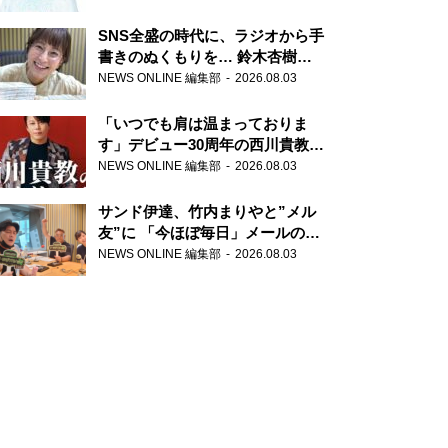
SNS全盛の時代に、ラジオから手
書きのぬくもりを… 鈴木杏樹の
直筆はがきが届く！
NEWS ONLINE 編集部
2026.08.03
『MUSIC10』こちら有楽町駅前
郵便局
「いつでも肩は温まっておりま
す」デビュー30周年の西川貴教が
『オールナイトニッポン』に登
NEWS ONLINE 編集部
2026.08.03
場！
サンド伊達、竹内まりやと”メル
友”に 「今ほぼ毎日」メールのや
り取り明かす
NEWS ONLINE 編集部
2026.08.03