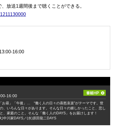
能で、放送1週間後まで聴くことができる。
191211130000
00-16:00
0-16:00
」「お昼」「午後」… “働く人の日々の喜怒哀楽”がテーマです。世
の、いろんな日々があります。そんな日々の嬉しかったこと、悲し
と、家庭のこと。そんな「働く人のDAYS」をお届けします！
火)中川家DAYS／(水)原田龍二DAYS