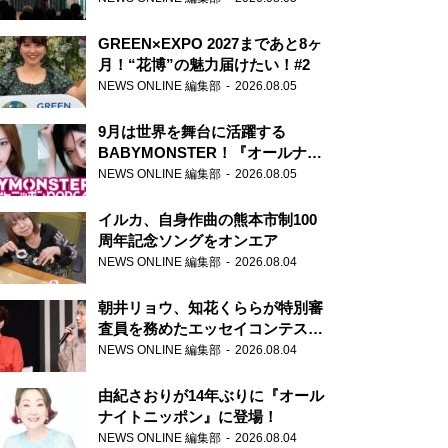
GREEN×EXPO 2027まであと8ヶ
月！“花博”の魅力届けたい！#2
NEWS ONLINE 編集部
2026.08.05
9月は世界を舞台に活躍する
BABYMONSTER！『オールナイ
トニッポンPODCAST』月替わり
NEWS ONLINE 編集部
2026.08.05
パーソナリティ
イルカ、自身作曲の熊本市制100
周年記念ソングをオンエア
NEWS ONLINE 編集部
2026.08.04
朝井リョウ、知花くららが特別審
査員を務めたエッセイコンテスト
の特別番組「#いまあなたに伝え
NEWS ONLINE 編集部
2026.08.04
たいこと」
由紀さおりが14年ぶりに『オール
ナイトニッポン』に登場！
NEWS ONLINE 編集部
2026.08.04