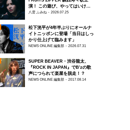
演！ この遊び、やってはいけま
せん。
八雲 ふみね
2026.07.25
松下洸平が4年半ぶりにオールナ
イトニッポンに登場「当日はしっ
かり仕上げて臨みます」
NEWS ONLINE 編集部
2026.07.31
N
SUPER BEAVER・渋谷龍太、
『ROCK IN JAPAN』でB’zの歌
声につられて楽屋を脱走！？
NEWS ONLINE 編集部
2017.08.14
N