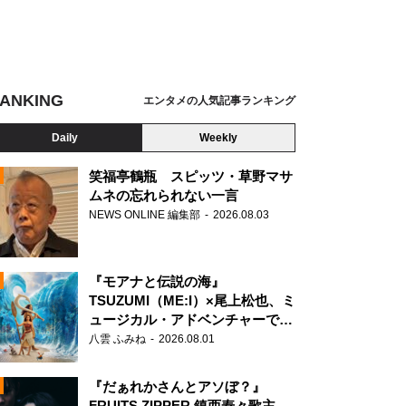
ANKING
エンタメの人気記事ランキング
Daily
Weekly
笑福亭鶴瓶 スピッツ・草野マサ
ムネの忘れられない一言
NEWS ONLINE 編集部
2026.08.03
N
『モアナと伝説の海』
TSUZUMI（ME:I）×尾上松也、ミ
ュージカル・アドベンチャーで美
声を響かせる
八雲 ふみね
2026.08.01
『だぁれかさんとアソぼ？』
FRUITS ZIPPER 鎮西寿々歌主