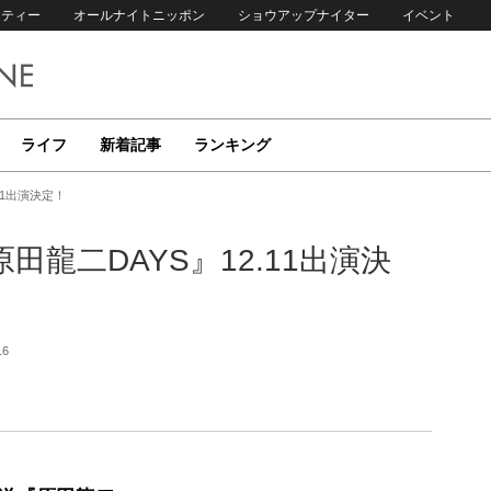
リティー
オールナイトニッポン
ショウアップナイター
イベント
ライフ
新着記事
ランキング
11出演決定！
龍二DAYS』12.11出演決
16