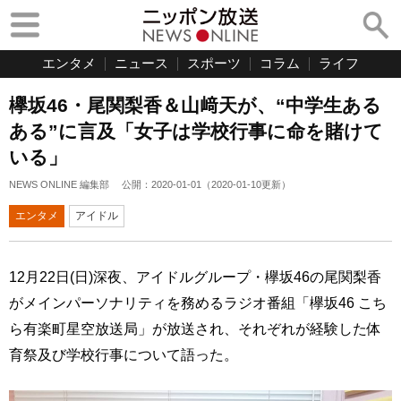
エンタメ
ニュース
スポーツ
コラム
ライフ
欅坂46・尾関梨香＆山﨑天が、“中学生ある
ある”に言及「女子は学校行事に命を賭けて
いる」
NEWS ONLINE 編集部
公開：
2020-01-01
（
2020-01-10
更新）
エンタメ
アイドル
12月22日(日)深夜、アイドルグループ・欅坂46の尾関梨香
がメインパーソナリティを務めるラジオ番組「欅坂46 こち
ら有楽町星空放送局」が放送され、それぞれが経験した体
育祭及び学校行事について語った。