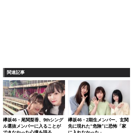
関連記事
欅坂46・尾関梨香、9thシング
欅坂46・2期生メンバー、玄関
ル選抜メンバーに入ることが
先に現れた“危険”に恐怖「家
できなかった心境を語る
に入れなかった」