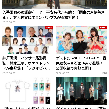
入手困難の強運御守！？ 平安時代から続く「関東のお伊勢さ
ま」、芝大神宮にてランパンプスが合格祈願！
2026.08.07
NEW
NEW
井戸田潤、パンサー尾形貴
ゲストにSWEET STEADY・音
弘、林家正蔵、ウエストラン
井結衣＆白石まゆみが登場！
ドが生登場！『ラジオビバリ
公開収録で素顔全開！
ー昼ズ』
2026.08.07
2026.08.07
AD
「私のプリティな顔がプリン
ダイアモンド✡ユカイ、「夏休