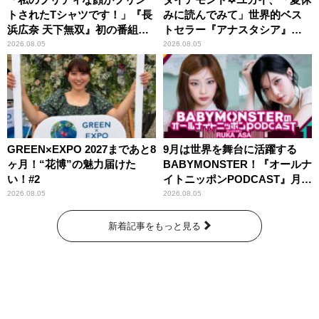
トされたTシャツです！」『長
みに読んでみて」世界的ベス
浜広奈 天下無双』初の番組グ
トセラー『アナスタシア』を
ッズ発売
紹介
2026.08.05
2026.08.05
GREEN×EXPO 2027まであと8
9月は世界を舞台に活躍する
ヶ月！“花博”の魅力届けた
BABYMONSTER！『オールナ
い！#2
イトニッポンPODCAST』月替
わりパーソナリティ
2026.08.05
2026.08.05
新着記事をもっと見る