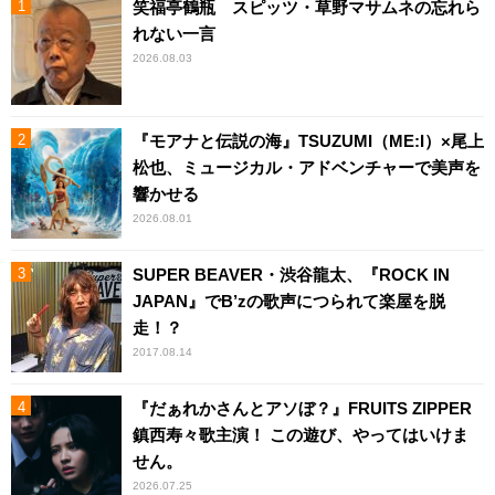
笑福亭鶴瓶 スピッツ・草野マサムネの忘れら
れない一言
2026.08.03
『モアナと伝説の海』TSUZUMI（ME:I）×尾上
松也、ミュージカル・アドベンチャーで美声を
響かせる
2026.08.01
SUPER BEAVER・渋谷龍太、『ROCK IN
JAPAN』でB’zの歌声につられて楽屋を脱
走！？
2017.08.14
『だぁれかさんとアソぼ？』FRUITS ZIPPER
鎮西寿々歌主演！ この遊び、やってはいけま
せん。
2026.07.25