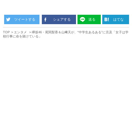
ツイートする
シェアする
送る
はてな
TOP
エンタメ
欅坂46・尾関梨香＆山﨑天が、“中学生あるある”に言及「女子は学
校行事に命を賭けている」