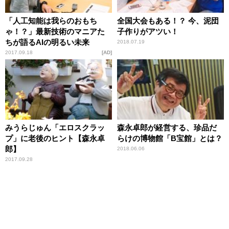
「人工知能は我らのおもち
全国大会もある！？ 今、泥団
ゃ！？」最新技術のマニアた
子作りがアツい！
ちが語るAIの明るい未来
2018.07.19
2017.09.18
AD
みうらじゅん「エロスクラッ
森永卓郎が経営する、珍品だ
プ」に老後のヒント【森永卓
らけの博物館「B宝館」とは？
郎】
2018.06.06
2017.09.28