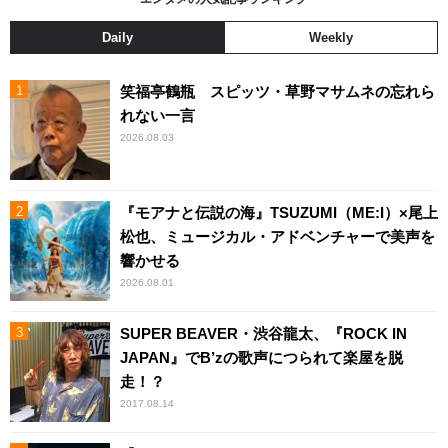
Daily
Weekly
笑福亭鶴瓶 スピッツ・草野マサムネの忘れら
れない一言
2026.08.03
『モアナと伝説の海』TSUZUMI（ME:I）×尾上
松也、ミュージカル・アドベンチャーで美声を
響かせる
2026.08.01
SUPER BEAVER・渋谷龍太、『ROCK IN
JAPAN』でB’zの歌声につられて楽屋を脱
走！？
2017.08.14