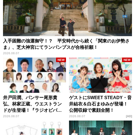
入手困難の強運御守！？ 平安時代から続く「関東のお伊勢さ
ま」、芝大神宮にてランパンプスが合格祈願！
2026.08.07
NEW
NEW
井戸田潤、パンサー尾形貴
ゲストにSWEET STEADY・音
弘、林家正蔵、ウエストラン
井結衣＆白石まゆみが登場！
ドが生登場！『ラジオビバリ
公開収録で素顔全開！
ー昼ズ』
2026.08.07
2026.08.07
AD