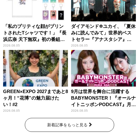
「私のプリティな顔がプリン
ダイアモンド✡ユカイ、「夏休
トされたTシャツです！」『長
みに読んでみて」世界的ベス
浜広奈 天下無双』初の番組グ
トセラー『アナスタシア』を
ッズ発売
紹介
2026.08.05
2026.08.05
GREEN×EXPO 2027まであと8
9月は世界を舞台に活躍する
ヶ月！“花博”の魅力届けた
BABYMONSTER！『オールナ
い！#2
イトニッポンPODCAST』月替
わりパーソナリティ
2026.08.05
2026.08.05
新着記事をもっと見る