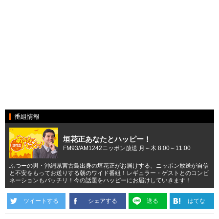
番組情報
垣花正あなたとハッピー！
FM93/AM1242ニッポン放送 月～木 8:00～11:00
ふつーの男・沖縄県宮古島出身の垣花正がお届けする、ニッポン放送が自信
と不安をもってお送りする朝のワイド番組！レギュラー・ゲストとのコンビ
ネーションもバッチリ！今の話題をハッピーにお届けしていきます！
ツイートする
シェアする
送る
はてな