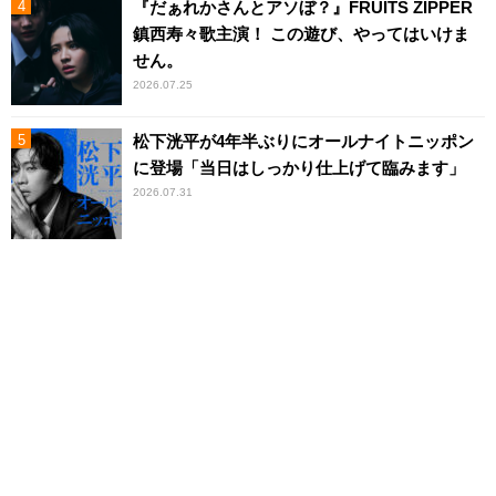
『だぁれかさんとアソぼ？』FRUITS ZIPPER
鎮西寿々歌主演！ この遊び、やってはいけま
せん。
2026.07.25
松下洸平が4年半ぶりにオールナイトニッポン
に登場「当日はしっかり仕上げて臨みます」
2026.07.31