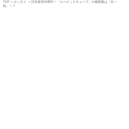
TOP
エンタメ
日本発売40周年！「ルービックキューブ」の最新版は「白一
色」！？