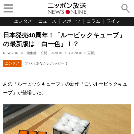
エンタメ
ニュース
スポーツ
コラム
ライフ
日本発売40周年！「ルービックキューブ」
の最新版は「白一色」！？
NEWS ONLINE 編集部
公開：
2020-01-05
（
2020-01-10
更新）
エンタメ
垣花正あなたとハッピー！
あの「ルービックキューブ」の新作「白いルービックキュ
ーブ」が登場した。