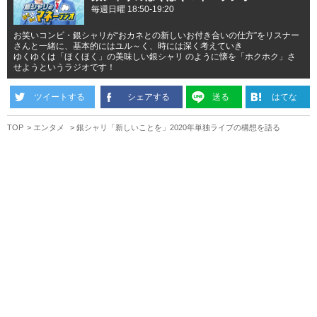
毎週日曜 18:50-19:20
お笑いコンビ・銀シャリが“おカネとの新しいお付き合いの仕方”をリスナー
さんと一緒に、基本的にはユル～く、時には深く考えていき
ゆくゆくは「ほくほく」の美味しい銀シャリ のように懐を「ホクホク」さ
せようというラジオです！
ツイートする
シェアする
送る
はてな
TOP
エンタメ
銀シャリ「新しいことを」2020年単独ライブの構想を語る