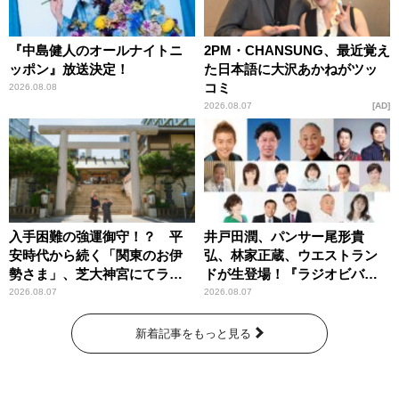
『中島健人のオールナイトニ
2PM・CHANSUNG、最近覚え
ッポン』放送決定！
た日本語に大沢あかねがツッ
コミ
2026.08.08
2026.08.07
AD
入手困難の強運御守！？ 平
井戸田潤、パンサー尾形貴
安時代から続く「関東のお伊
弘、林家正蔵、ウエストラン
勢さま」、芝大神宮にてラン
ドが生登場！『ラジオビバリ
パンプスが合格祈願！
ー昼ズ』
2026.08.07
2026.08.07
新着記事をもっと見る