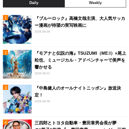
Daily
Weekly
『ブルーロック』高橋文哉主演、大人気サッカ
ー漫画が待望の実写映画に
2026.08.08
『モアナと伝説の海』TSUZUMI（ME:I）×尾上
松也、ミュージカル・アドベンチャーで美声を
響かせる
2026.08.01
『中島健人のオールナイトニッポン』放送決
定！
2026.08.08
三四郎とトヨタ自動車・豊田章男会長が夢