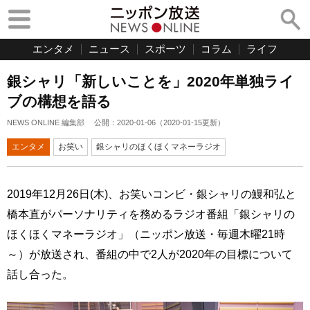
エンタメ
ニュース
スポーツ
コラム
ライフ
銀シャリ「新しいことを」2020年単独ライ
ブの構想を語る
NEWS ONLINE 編集部
公開：
2020-01-06
（
2020-01-15
更新）
エンタメ
お笑い
銀シャリのほくほくマネーラジオ
2019年12月26日(木)、お笑いコンビ・銀シャリの鰻和弘と
橋本直がパーソナリティを務めるラジオ番組「銀シャリの
ほくほくマネーラジオ」（ニッポン放送・毎週木曜21時
～）が放送され、番組の中で2人が2020年の目標について
話し合った。