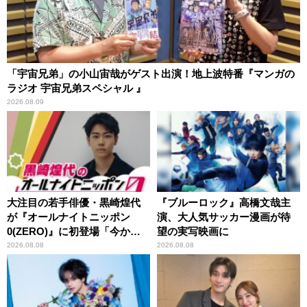
「宇宙兄弟」の小山宙哉がゲスト出演！地上波特番『マンガの
ラジオ 宇宙兄弟スペシャル 』
2026.08.09
大注目の若手俳優・黒崎煌代
『ブルーロック』高橋文哉主
が『オールナイトニッポン
演、大人気サッカー漫画が待
0(ZERO)』に初登場「今から
望の実写映画に
とてもワクワクしておりま
2026.08.08
2026.08.08
す！」