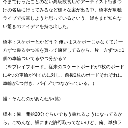
今まで行ったことのない高級飲食店やアーティスト行きつ
けの名店に行ってみるなど様々な案が出る中、橋本が単独
ライブで披露しようと思っているという、鰻もまだ知らな
い驚きのアイデアを持ち出した。
橋本：スケボーとかどう？ 俺いまスケボーじゃなくて片一
方ずつ乗るやつ※を買って練習してるから。片一方ずつに1
個の車輪ついてるやつ分かる？
（※ブレイブボード。従来のスケートボードが1枚のボード
に4つの車輪が付くのに対し、前後2枚のボードそれぞれに
車輪が1つ付き、パイプでつながっている。）
鰻：そんなのがあんねや(笑)
橋本：俺、開始20分ぐらいでもう乗れるようになってるか
ら。ごめんな、鰻にまだ許可取ってないけど、俺、単独ラ