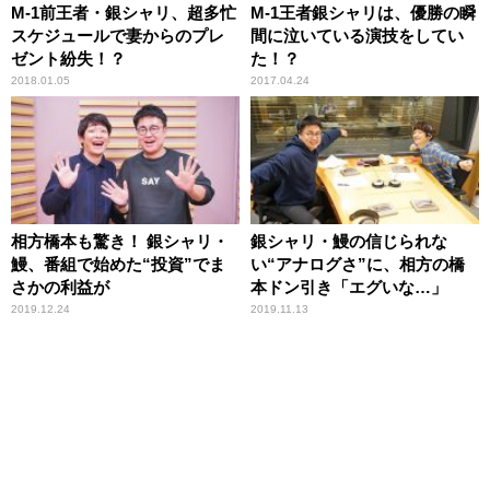
M-1前王者・銀シャリ、超多忙
M-1王者銀シャリは、優勝の瞬
スケジュールで妻からのプレ
間に泣いている演技をしてい
ゼント紛失！？
た！？
2018.01.05
2017.04.24
相方橋本も驚き！ 銀シャリ・
銀シャリ・鰻の信じられな
鰻、番組で始めた“投資”でま
い“アナログさ”に、相方の橋
さかの利益が
本ドン引き「エグいな…」
2019.12.24
2019.11.13