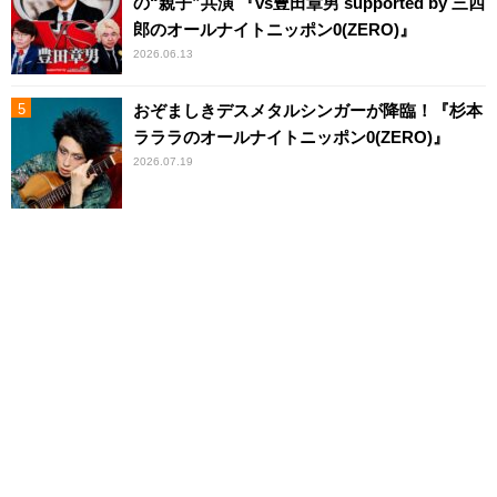
の“親子”共演 『vs豊田章男 supported by 三四
郎のオールナイトニッポン0(ZERO)』
2026.06.13
おぞましきデスメタルシンガーが降臨！『杉本
ラララのオールナイトニッポン0(ZERO)』
2026.07.19