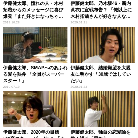
伊藤健太郎、憧れの人・木村
伊藤健太郎、乃木坂46・新内
拓哉からのメッセージに喜び
眞衣に宣戦布告？ 「俺以上に
爆発「また好きになっちゃっ
木村拓哉さんが好きな人なん
た」
ていない」
2019.10.28
2020.01.21
伊藤健太郎、SMAPへのあふれ
伊藤健太郎、結婚願望を大親
る愛を熱弁 「全員がスーパー
友に明かす「30歳ではしてい
スター！」
たい」
2019.07.19
2020.01.23
伊藤健太郎、2020年の目標
伊藤健太郎、独自の恋愛論を