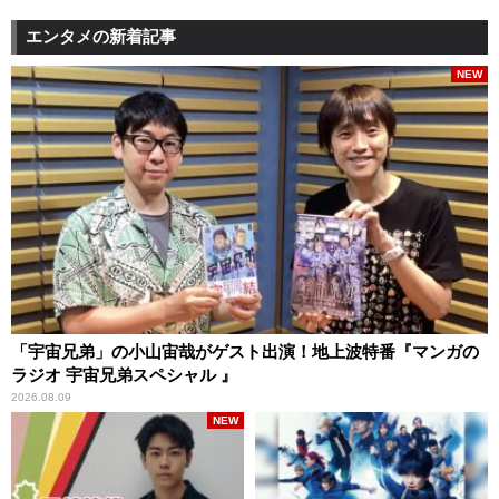
エンタメの新着記事
NEW
「宇宙兄弟」の小山宙哉がゲスト出演！地上波特番『マンガの
ラジオ 宇宙兄弟スペシャル 』
2026.08.09
NEW