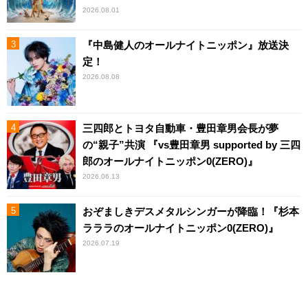
2026.08.01
『中島健人のオールナイトニッポン』放送決
定！
2026.08.08
三四郎とトヨタ自動車・豊田章男会長が夢
の“親子”共演 『vs豊田章男 supported by 三四
郎のオールナイトニッポン0(ZERO)』
2026.06.13
おぞましきデスメタルシンガーが降臨！『杉本
ラララのオールナイトニッポン0(ZERO)』
2026.07.19