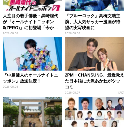
大注目の若手俳優・黒崎煌代
『ブルーロック』高橋文哉主
が『オールナイトニッポン
演、大人気サッカー漫画が待
0(ZERO)』に初登場「今から
望の実写映画に
とてもワクワクしておりま
2026.08.08
2026.08.08
す！」
『中島健人のオールナイトニ
2PM・CHANSUNG、最近覚え
ッポン』放送決定！
た日本語に大沢あかねがツッ
コミ
2026.08.08
2026.08.07
AD