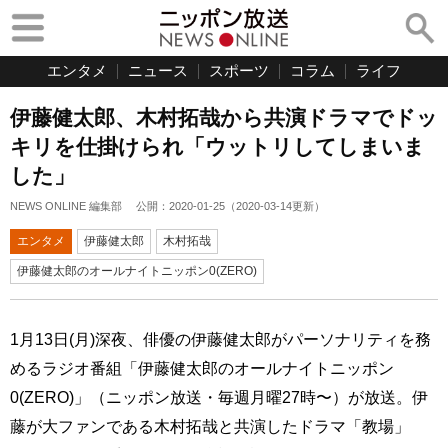
エンタメ
ニュース
スポーツ
コラム
ライフ
伊藤健太郎、木村拓哉から共演ドラマでドッ
キリを仕掛けられ「ウットリしてしまいま
した」
NEWS ONLINE 編集部
公開：
2020-01-25
（
2020-03-14
更新）
エンタメ
伊藤健太郎
木村拓哉
伊藤健太郎のオールナイトニッポン0(ZERO)
1月13日(月)深夜、俳優の伊藤健太郎がパーソナリティを務
めるラジオ番組「伊藤健太郎のオールナイトニッポン
0(ZERO)」（ニッポン放送・毎週月曜27時〜）が放送。伊
藤が大ファンである木村拓哉と共演したドラマ「教場」