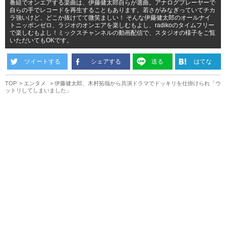
番組でオンエアする楽曲は、伊藤健太郎自らが選曲。アナログプレーヤーで
自らの手でレコードを再生することもあります。若さがみなぎっていてチカ
ラ強いけど、どこか抜けてて微笑ましい！ そんな伊藤健太郎のオールナイ
トニッポンゼロ、ラジオのオンエアを楽しむもよし、radikoのタイムフリー
で楽しむもよし！ミックスチャンネルの動画配信で、スタジオの様子をご覧
いただいてもOKです。
ツイートする
シェアする
送る
はてな
TOP
エンタメ
伊藤健太郎、木村拓哉から共演ドラマでドッキリを仕掛けられ「ウ
ットリしてしまいました」