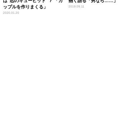
は“恋のキューピッド”？ 「カ
熱く語る「男なら……」
ップルを作りまくる」
2019.09.11
2020.01.20