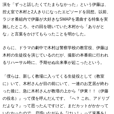
演を「ずっと話したくてたまらなかった」という伊藤は、
控え室で木村と2人きりになったエピソードを回想。以前、
ラジオ番組内で伊藤が大好きなSMAPを選曲する特集を実
施したところ、その回を聴いていた木村から「ありがと
な」と言葉をかけてもらったことを明かした。
さらに、ドラマの劇中で木村は警察学校の教官役、伊藤は
木村の生徒役を演じているのだが、撮影の本番前に行われ
るリハーサル時に、予期せぬ出来事が起こったという。
「僕らは、新しく教場に入ってくる生徒役として（教室
に）いて、木村さんが目の前にいて、一連のお芝居が終わ
った後に、急に木村さんが教壇の上から『伊東！！（伊藤
の役名）』って僕を呼んだんです。『へ？ これ、アドリブ
だよな？』って思ったんですけど、まだカットがかかって
いなかったので、戸惑いながらも『はい！』って返事をし