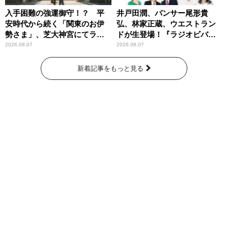
入手困難の強運御守！？ 平
井戸田潤、パンサー尾形貴
安時代から続く「関東のお伊
弘、林家正蔵、ウエストラン
勢さま」、芝大神宮にてラン
ドが生登場！『ラジオビバリ
パンプスが合格祈願！
ー昼ズ』
2026.08.07
2026.08.07
新着記事をもっと見る