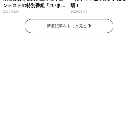
ンテストの特別番組「#いまあ
場！
なたに伝えたいこと」
2026.08.04
2026.08.04
新着記事をもっと見る