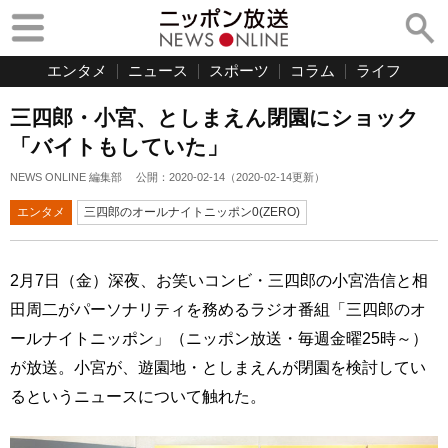
エンタメ
ニュース
スポーツ
コラム
ライフ
三四郎・小宮、としまえん閉園にショック
「バイトもしていた」
NEWS ONLINE 編集部
公開：
2020-02-14
（
2020-02-14
更新）
エンタメ
三四郎のオールナイトニッポン0(ZERO)
2月7日（金）深夜、お笑いコンビ・三四郎の小宮浩信と相
田周二がパーソナリティを務めるラジオ番組「三四郎のオ
ールナイトニッポン」（ニッポン放送・毎週金曜25時～）
が放送。小宮が、遊園地・としまえんが閉園を検討してい
るというニュースについて触れた。