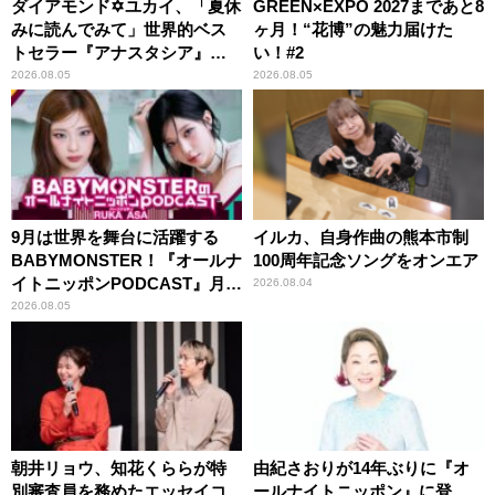
ダイアモンド✡ユカイ、「夏休
GREEN×EXPO 2027まであと8
みに読んでみて」世界的ベス
ヶ月！“花博”の魅力届けた
トセラー『アナスタシア』を
い！#2
紹介
2026.08.05
2026.08.05
9月は世界を舞台に活躍する
イルカ、自身作曲の熊本市制
BABYMONSTER！『オールナ
100周年記念ソングをオンエア
イトニッポンPODCAST』月替
2026.08.04
わりパーソナリティ
2026.08.05
朝井リョウ、知花くららが特
由紀さおりが14年ぶりに『オ
別審査員を務めたエッセイコ
ールナイトニッポン』に登