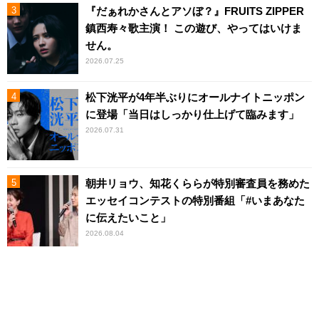
『だぁれかさんとアソぼ？』FRUITS ZIPPER
鎮西寿々歌主演！ この遊び、やってはいけま
せん。
2026.07.25
松下洸平が4年半ぶりにオールナイトニッポン
に登場「当日はしっかり仕上げて臨みます」
2026.07.31
朝井リョウ、知花くららが特別審査員を務めた
エッセイコンテストの特別番組「#いまあなた
に伝えたいこと」
2026.08.04