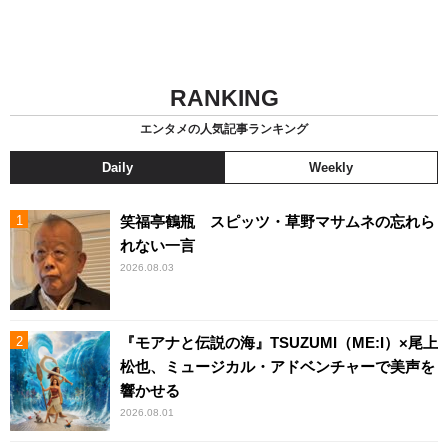
RANKING
エンタメの人気記事ランキング
Daily
Weekly
笑福亭鶴瓶 スピッツ・草野マサムネの忘れら
れない一言
2026.08.03
『モアナと伝説の海』TSUZUMI（ME:I）×尾上
松也、ミュージカル・アドベンチャーで美声を
響かせる
2026.08.01