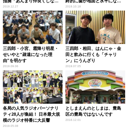
指摘「あんまり仲良くしない
終的に歯が地面と水平にな
方が……」
る」
2019.12.27
2019.10.18
三四郎・小宮、霜降り明星・
三四郎・相田、はんにゃ・金
せいやと“疎遠になった理
田と飲みに行くも「チャリ
由”を明かす
ン」にうんざり
2019.09.06
2019.07.05
各局の人気ラジオパーソナリ
としまえんのとしまは、豊島
ティ28人が集結！ 日本最大規
区の豊島ではないんです
模のラジオ特番に大反響
2018.12.01
2019.05.08