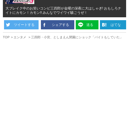
大ブレイク中のお笑いコンビ三四郎が金曜の深夜に大はしゃぎ! おもしろナ
イトにカモン！カモン!! みんなでワイワイ騒ごうぜ！
ツイートする
シェアする
送る
はてな
TOP
エンタメ
三四郎・小宮、としまえん閉園にショック「バイトもしていた」