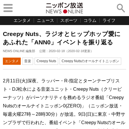
エンタメ
ニュース
スポーツ
コラム
ライフ
Creepy Nuts、ラジオとヒップホップ愛に
あふれた「ANN0」イベントを振り返る
NEWS ONLINE 編集部
公開：
2020-02-18
（
2020-02-18
更新）
エンタメ
音楽
Creepy Nuts
Creepy Nutsのオールナイトニッポン
2月11日(火)深夜、ラッパー・R-指定とターンテーブリス
ト・DJ松永による音楽ユニット・Creepy Nuts（クリーピ
ーナッツ）がパーソナリティを務めるラジオ番組「Creepy
Nutsのオールナイトニッポン0(ZERO)」（ニッポン放送・
毎週火曜27時～28時30分）が放送。9日(日)に東京・中野サ
ンプラザで行われた、番組イベント「Creepy Nutsのオール