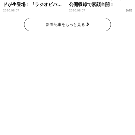
ドが生登場！『ラジオビバリ
公開収録で素顔全開！
ー昼ズ』
2026.08.07
2026.08.07
AD
新着記事をもっと見る