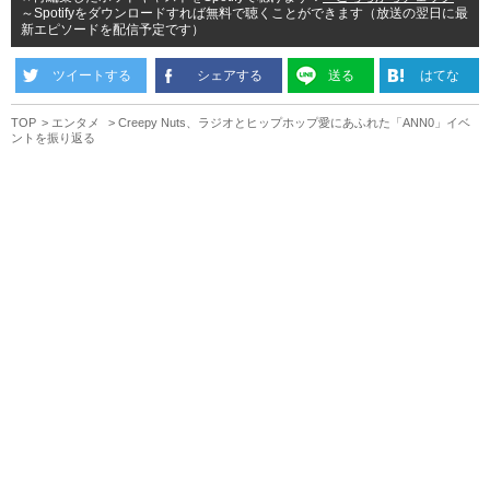
～Spotifyをダウンロードすれば無料で聴くことができます（放送の翌日に最
新エピソードを配信予定です）
ツイートする
シェアする
送る
はてな
TOP
エンタメ
Creepy Nuts、ラジオとヒップホップ愛にあふれた「ANN0」イベ
ントを振り返る