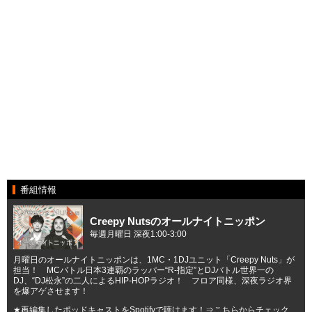
番組情報
Creepy Nutsのオールナイトニッポン
毎週月曜日 深夜1:00-3:00
月曜日のオールナイトニッポンは、1MC・1DJユニット「Creepy Nuts」が
担当！ MCバトル日本3連覇のラッパー“R-指定”とDJバトル世界一の
DJ、“DJ松永”の二人によるHIP-HOPラジオ！ フロア同様、深夜ラジオ界
を爆アゲさせます！
★再編集したポッドキャストをSpotifyで聴けます！
⇒こちらからチェック