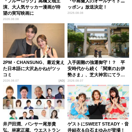
『ブルーロック』高橋文哉主
『中島健人のオールナイトニ
演、大人気サッカー漫画が待
ッポン』放送決定！
望の実写映画に
2026.08.08
2026.08.08
2PM・CHANSUNG、最近覚え
入手困難の強運御守！？ 平
た日本語に大沢あかねがツッ
安時代から続く「関東のお伊
コミ
勢さま」、芝大神宮にてラン
パンプスが合格祈願！
2026.08.07
AD
2026.08.07
井戸田潤、パンサー尾形貴
ゲストにSWEET STEADY・音
弘、林家正蔵、ウエストラン
井結衣＆白石まゆみが登場！