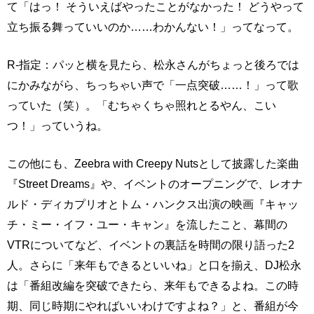
て「はっ！ そういえばやったことがなかった！ どうやって
立ち振る舞っていいのか……わかんない！」ってなって。
R-指定：パッと横を見たら、松永さんがちょっと後ろでは
にかみながら、ちっちゃい声で「一点突破……！」って歌
っていた（笑）。「むちゃくちゃ照れとるやん、こい
つ！」っていうね。
この他にも、Zeebra with Creepy Nutsとして披露した楽曲
『Street Dreams』や、イベントのオープニングで、レオナ
ルド・ディカプリオとトム・ハンクス出演の映画『キャッ
チ・ミー・イフ・ユー・キャン』を流したこと、幕間の
VTRについてなど、イベントの裏話を時間の限り語った2
人。さらに「来年もできるといいね」と口を揃え、DJ松永
は「番組改編を突破できたら、来年もできるよね。この時
期、同じ時期にやればいいわけですよね？」と、番組が今