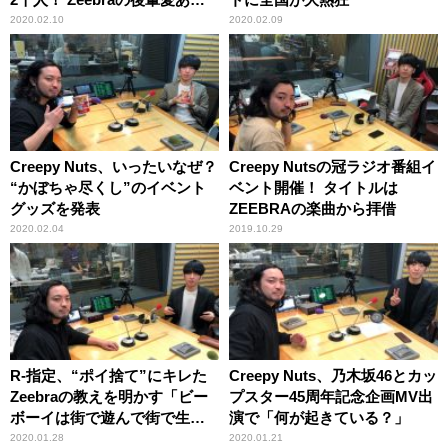
れるサービスにリスナー歓喜
2020.02.10
2020.02.09
Creepy Nuts、いったいなぜ？
Creepy Nutsの冠ラジオ番組イ
“かぼちゃ尽くし”のイベント
ベント開催！ タイトルは
グッズを発表
ZEEBRAの楽曲から拝借
2020.02.04
2019.10.29
R-指定、“ポイ捨て”にキレた
Creepy Nuts、乃木坂46とカッ
Zeebraの教えを明かす「ビー
プスター45周年記念企画MV出
ボーイは街で遊んで街で生き
演で「何が起きている？」
ているんだから」
2020.01.28
2020.01.21