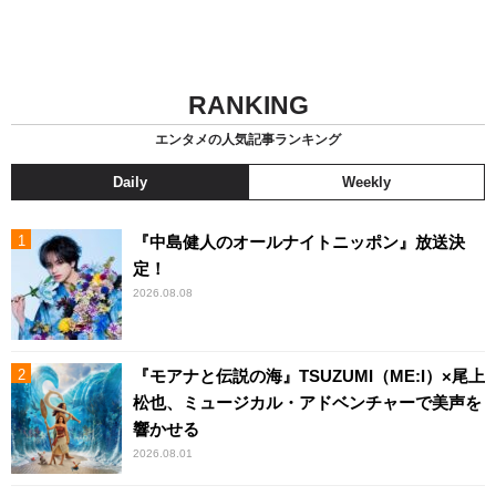
RANKING
エンタメの人気記事ランキング
Daily
Weekly
『中島健人のオールナイトニッポン』放送決
定！
2026.08.08
『モアナと伝説の海』TSUZUMI（ME:I）×尾上
松也、ミュージカル・アドベンチャーで美声を
響かせる
2026.08.01