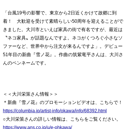
「台風19号の影響で、東京から2日近くかけて故郷に到
着！ 大歓迎を受けて素晴らしい50周年を迎えることがで
きました。大川市といえば家具の街で有名ですが、最近は
〝ネコ家具〟が話題なんですよ。ネコがくつろぐ小さなソ
ファーなど、世界中から注文が来るんですよ」。デビュー
51年目の新曲『雪ノ花』。作曲の筑紫竜平さんは、大川さ
んのペンネームです。
＜＜大川栄策さん情報＞＞
＊新曲『雪ノ花』のプロモーションビデオは、こちらで！
https://columbia.jp/artist-info/okawa/info/68392.html
○大川栄策さんの詳しい情報は、こちらをご覧ください。
https://www.ans.co.jp/u/e-ohkawa/