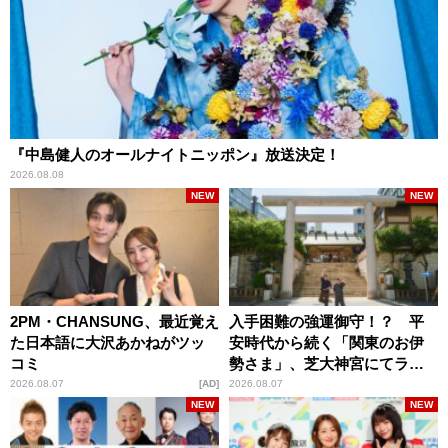
『中島健人のオールナイトニッポン』放送決定！
2026.08.08
NEW
NEW
2PM・CHANSUNG、最近覚え
入手困難の強運御守！？ 平
た日本語に大沢あかねがツッ
安時代から続く「関東のお伊
コミ
勢さま」、芝大神宮にてラン
パンプスが合格祈願！
2026.08.07
AD
2026.08.07
NEW
NEW