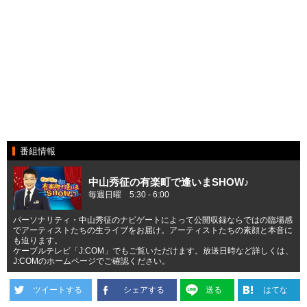
番組情報
中山秀征の有楽町で逢いまSHOW♪
毎週日曜 5:30 - 6:00
パーソナリティ・中山秀征のナビゲートによって公開収録ならではの臨場感
でアーティストたちの生ライブをお届け。アーティストたちの素顔と本音に
も迫ります。
ケーブルテレビ「J:COM」でもご覧いただけます。放送日時など詳しくは、
J:COMのホームページでご確認ください。
ツイートする
シェアする
送る
はてな