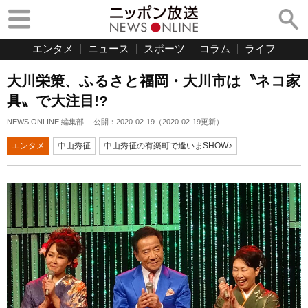
エンタメ
ニュース
スポーツ
コラム
ライフ
大川栄策、ふるさと福岡・大川市は〝ネコ家
具〟で大注目!?
NEWS ONLINE 編集部
公開：
2020-02-19
（
2020-02-19
更新）
エンタメ
中山秀征
中山秀征の有楽町で逢いまSHOW♪