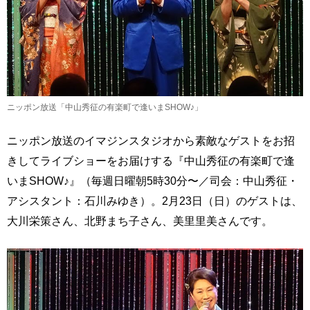
ニッポン放送「中山秀征の有楽町で逢いまSHOW♪」
ニッポン放送のイマジンスタジオから素敵なゲストをお招
きしてライブショーをお届けする『中山秀征の有楽町で逢
いまSHOW♪』（毎週日曜朝5時30分〜／司会：中山秀征・
アシスタント：石川みゆき）。2月23日（日）のゲストは、
大川栄策さん、北野まち子さん、美里里美さんです。