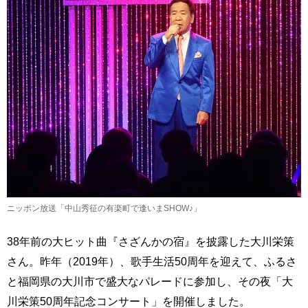
ニッポン放送「中山秀征の有楽町で逢いまSHOW♪」
38年前の大ヒット曲『さざんかの宿』を披露した大川栄策
さん。昨年（2019年）、歌手生活50周年を迎えて、ふるさ
と福岡県の大川市で盛大なパレードに参加し、その夜「大
川栄策50周年記念コンサート」を開催しました。