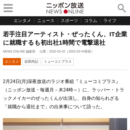
エンタメ
ニュース
スポーツ
コラム
ライフ
若手注目アーティスト・ぜったくん、IT企業
に就職するも初出社1時間で電撃退社
NEWS ONLINE 編集部
公開：
2020-03-02
（
2020-03-04
更新）
エンタメ
吉田尚記
ミューコミプラス
2月24日(月)深夜放送のラジオ番組『ミューコミプラス』
（ニッポン放送・毎週月－木24時～）に、ラッパー・トラ
ックメイカーのぜったくんが出演し、自身の知られざる
「就職から退社まで」の出来事について語った。