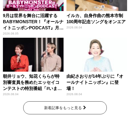
9月は世界を舞台に活躍する
イルカ、自身作曲の熊本市制
BABYMONSTER！『オールナ
100周年記念ソングをオンエア
イトニッポンPODCAST』月替
2026.08.04
わりパーソナリティ
2026.08.05
朝井リョウ、知花くららが特
由紀さおりが14年ぶりに『オ
別審査員を務めたエッセイコ
ールナイトニッポン』に登
ンテストの特別番組「#いまあ
場！
なたに伝えたいこと」
2026.08.04
2026.08.04
新着記事をもっと見る