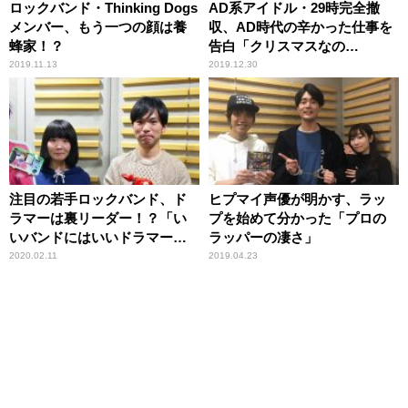
ロックバンド・Thinking Dogs
AD系アイドル・29時完全撤
メンバー、もう一つの顔は養
収、AD時代の辛かった仕事を
蜂家！？
告白「クリスマスなの
に……」
2019.11.13
2019.12.30
注目の若手ロックバンド、ド
ヒプマイ声優が明かす、ラッ
ラマーは裏リーダー！？「い
プを始めて分かった「プロの
いバンドにはいいドラマーが
ラッパーの凄さ」
いる」
2020.02.11
2019.04.23