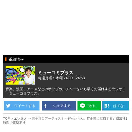
番組情報
ミューコミプラス
毎週月曜〜木曜 24:00 - 24:53
音楽、漫画、アニメなどのポップカルチャーをいち早くお届けするラジオ！
「ミューコミプラス」
ツイートする
シェアする
送る
はてな
TOP
エンタメ
若手注目アーティスト・ぜったくん、IT企業に就職するも初出社1
時間で電撃退社