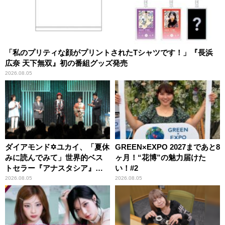
「私のプリティな顔がプリントされたTシャツです！」『長浜
広奈 天下無双』初の番組グッズ発売
2026.08.05
ダイアモンド✡ユカイ、「夏休
GREEN×EXPO 2027まであと8
みに読んでみて」世界的ベス
ヶ月！“花博”の魅力届けた
トセラー『アナスタシア』を
い！#2
紹介
2026.08.05
2026.08.05