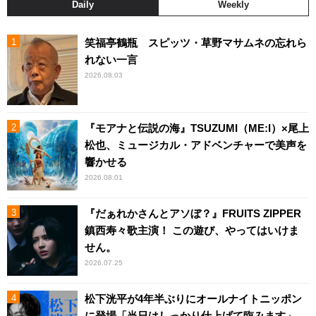
Daily
Weekly
笑福亭鶴瓶 スピッツ・草野マサムネの忘れら
れない一言
2026.08.03
『モアナと伝説の海』TSUZUMI（ME:I）×尾上
松也、ミュージカル・アドベンチャーで美声を
響かせる
2026.08.01
『だぁれかさんとアソぼ？』FRUITS ZIPPER
鎮西寿々歌主演！ この遊び、やってはいけま
せん。
2026.07.25
松下洸平が4年半ぶりにオールナイトニッポン
に登場「当日はしっかり仕上げて臨みます」