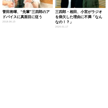
菅田将暉、“先輩”三四郎のア
三四郎・相田、小宮がラジオ
ドバイスに真面目に従う
を病欠した理由に不満「なん
なの！？」
2018.06.15
2020.01.17