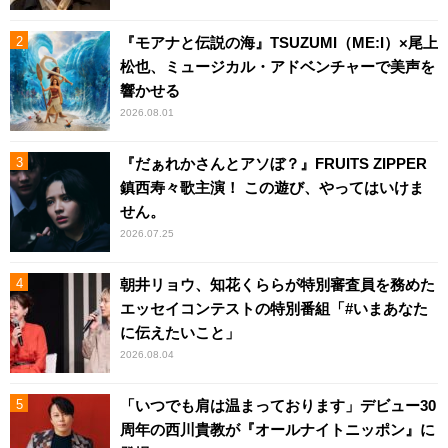
『モアナと伝説の海』TSUZUMI（ME:I）×尾上
松也、ミュージカル・アドベンチャーで美声を
響かせる
2026.08.01
『だぁれかさんとアソぼ？』FRUITS ZIPPER
鎮西寿々歌主演！ この遊び、やってはいけま
せん。
2026.07.25
朝井リョウ、知花くららが特別審査員を務めた
エッセイコンテストの特別番組「#いまあなた
に伝えたいこと」
2026.08.04
「いつでも肩は温まっております」デビュー30
周年の西川貴教が『オールナイトニッポン』に