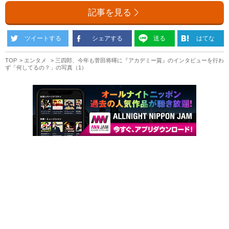
記事を見る
ツイートする
シェアする
送る
はてな
TOP
エンタメ
三四郎、今年も菅田将暉に『アカデミー賞』のインタビューを行わ
ず「何してるの？」の写真（1）