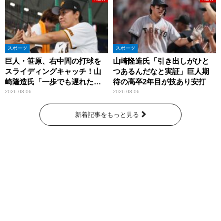
スポーツ
スポーツ
巨人・笹原、右中間の打球を
山崎隆造氏「引き出しがひと
スライディングキャッチ！山
つあるんだなと実証」巨人期
崎隆造氏「一歩でも遅れた
待の高卒2年目が技あり安打
ら…」
2026.08.06
2026.08.06
新着記事をもっと見る