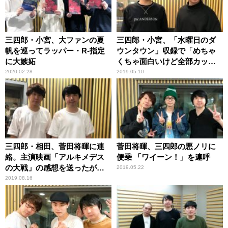
三四郎・小宮、大ファンの夏
三四郎・小宮、「水曜日のダ
帆を巡ってラッパー・R-指定
ウンタウン」収録で「めちゃ
に大嫉妬
くちゃ面白いけど全部カッ
ト」
2020.02.28
2019.05.10
三四郎・相田、菅田将暉に連
菅田将暉、三四郎の悪ノリに
絡。主演映画「アルキメデス
便乗 「ワイーン！」を連呼
の大戦」の感想を送ったが…
2019.05.22
2019.08.16