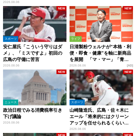
2026.08.06
NEW
NEW
スポーツ
ライフ
安仁屋氏「こういう守りはダ
日清製粉ウェルナが“本格・利
メ」、「ミスですよ」初回の
便・即食・健康”を軸に新商品
広島の守備に苦言
を展開 「マ・マー」「青の
洞窟」ブランドを強化
2026.08.06
2026.08.06
AD
NEW
NEW
ニュース
スポーツ
政治日程でみる消費税率引き
山崎隆造氏、広島・佐々木に
下げ議論
エール「将来的にはクリーン
アップを任せられるくらいま
2026.08.06
では成長して」
2026.08.06
NEW
NEW