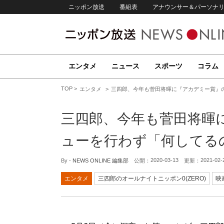
ニッポン放送
番組表
アナウンサー＆パーソナ
エンタメ
ニュース
スポーツ
コラム
TOP
エンタメ
三四郎、今年も菅田将暉に『アカデミー賞』
三四郎、今年も菅田将暉
ューを行わず「何してる
2020-03-13
2021-02-
By -
NEWS ONLINE 編集部
公開：
更新：
エンタメ
三四郎のオールナイトニッポン0(ZERO)
映