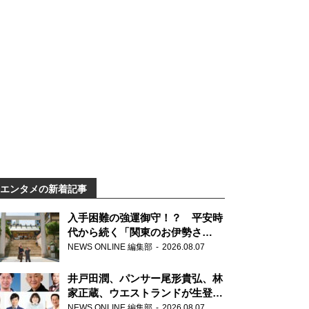
エンタメの新着記事
入手困難の強運御守！？ 平安時
代から続く「関東のお伊勢さ
ま」、芝大神宮にてランパンプス
NEWS ONLINE 編集部
2026.08.07
が合格祈願！
井戸田潤、パンサー尾形貴弘、林
家正蔵、ウエストランドが生登
場！『ラジオビバリー昼ズ』
NEWS ONLINE 編集部
2026.08.07