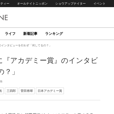
リティー
オールナイトニッポン
ショウアップナイター
イベント
ライフ
新着記事
ランキング
のインタビューを行わず「何してるの？」
に『アカデミー賞』のインタビ
の？」
26
画
三四郎
菅田将暉
日本アカデミー賞