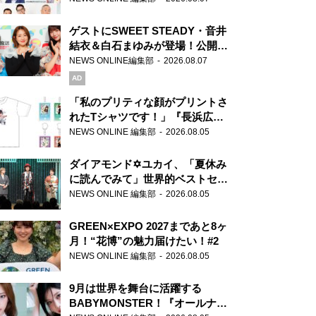
ゲストにSWEET STEADY・音井
結衣＆白石まゆみが登場！公開収
録で素顔全開！
NEWS ONLINE編集部
2026.08.07
AD
「私のプリティな顔がプリントさ
れたTシャツです！」『長浜広奈
天下無双』初の番組グッズ発売
NEWS ONLINE 編集部
2026.08.05
ダイアモンド✡ユカイ、「夏休み
に読んでみて」世界的ベストセラ
ー『アナスタシア』を紹介
NEWS ONLINE 編集部
2026.08.05
GREEN×EXPO 2027まであと8ヶ
月！“花博”の魅力届けたい！#2
NEWS ONLINE 編集部
2026.08.05
9月は世界を舞台に活躍する
BABYMONSTER！『オールナイ