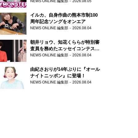
トニッポンPODCAST』月替わり
NEWS ONLINE 編集部
2026.08.05
パーソナリティ
イルカ、自身作曲の熊本市制100
周年記念ソングをオンエア
NEWS ONLINE 編集部
2026.08.04
朝井リョウ、知花くららが特別審
査員を務めたエッセイコンテスト
の特別番組「#いまあなたに伝え
NEWS ONLINE 編集部
2026.08.04
たいこと」
由紀さおりが14年ぶりに『オール
ナイトニッポン』に登場！
NEWS ONLINE 編集部
2026.08.04