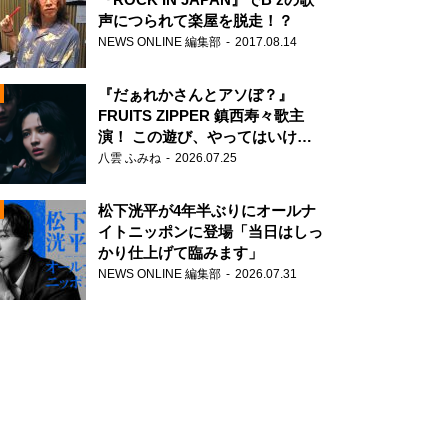
声につられて楽屋を脱走！？
NEWS ONLINE 編集部
2017.08.14
『だぁれかさんとアソぼ？』
FRUITS ZIPPER 鎮西寿々歌主
演！ この遊び、やってはいけま
せん。
八雲 ふみね
2026.07.25
N
松下洸平が4年半ぶりにオールナ
イトニッポンに登場「当日はしっ
かり仕上げて臨みます」
NEWS ONLINE 編集部
2026.07.31
N