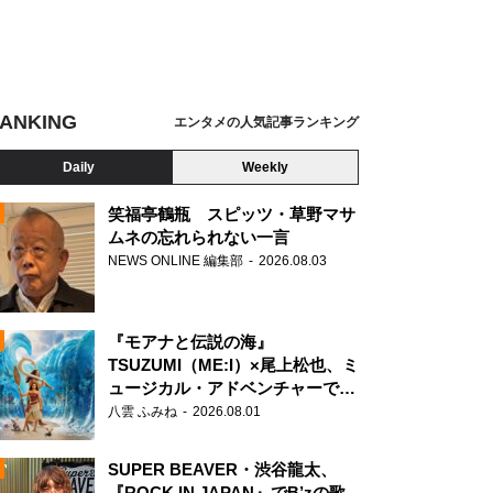
ANKING
エンタメの人気記事ランキング
Daily
Weekly
笑福亭鶴瓶 スピッツ・草野マサ
ムネの忘れられない一言
NEWS ONLINE 編集部
2026.08.03
N
『モアナと伝説の海』
TSUZUMI（ME:I）×尾上松也、ミ
ュージカル・アドベンチャーで美
声を響かせる
八雲 ふみね
2026.08.01
SUPER BEAVER・渋谷龍太、
『ROCK IN JAPAN』でB’zの歌