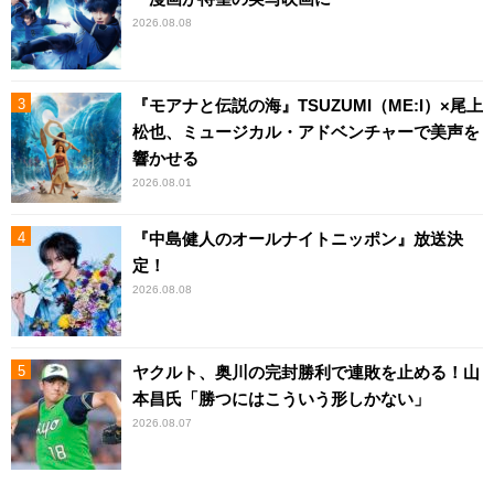
2026.08.08
『モアナと伝説の海』TSUZUMI（ME:I）×尾上
松也、ミュージカル・アドベンチャーで美声を
響かせる
2026.08.01
『中島健人のオールナイトニッポン』放送決
定！
2026.08.08
ヤクルト、奥川の完封勝利で連敗を止める！山
本昌氏「勝つにはこういう形しかない」
2026.08.07