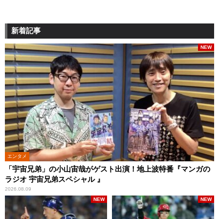
新着記事
NEW
エンタメ
「宇宙兄弟」の小山宙哉がゲスト出演！地上波特番『マンガの
ラジオ 宇宙兄弟スペシャル 』
2026.08.09
NEW
NEW