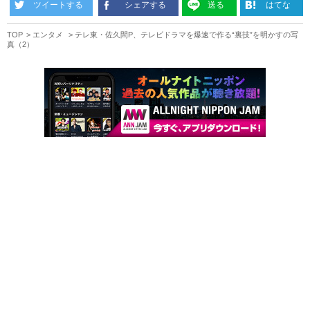
ツイートする
シェアする
送る
はてな
TOP
エンタメ
テレ東・佐久間P、テレビドラマを爆速で作る“裏技”を明かすの写
真（2）