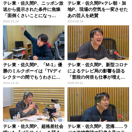
テレ東・佐久間P、ニッポン放
テレ東・佐久間P×テレ朝・加
送から提示された条件に焦燥
地P、現場の空気を一変させた
「面倒くさいことになっ
あの芸人を絶賛
た……」
2020.01.29
2019.06.04
テレ東・佐久間P、「M-1」優
テレ東・佐久間P、新型コロナ
勝のミルクボーイは「TVディ
によるテレビ局の影響を語る
レクターの間でもうわさにな
「普段の何倍も仕事が増えて
っていた」
大変」
2019.12.31
2020.03.11
テレ東・佐久間P、超格差社会
テレ東・佐久間P、悲痛……ラ