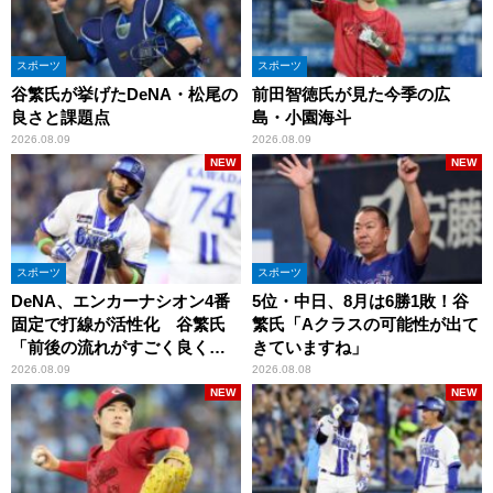
スポーツ
スポーツ
谷繁氏が挙げたDeNA・松尾の
前田智徳氏が見た今季の広
良さと課題点
島・小園海斗
2026.08.09
2026.08.09
NEW
NEW
スポーツ
スポーツ
DeNA、エンカーナシオン4番
5位・中日、8月は6勝1敗！谷
固定で打線が活性化 谷繁氏
繁氏「Aクラスの可能性が出て
「前後の流れがすごく良くな
きていますね」
りましたね」
2026.08.09
2026.08.08
NEW
NEW