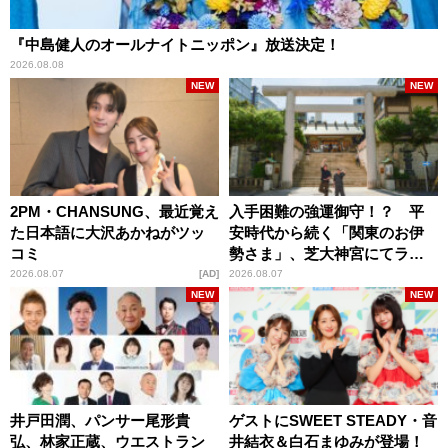
『中島健人のオールナイトニッポン』放送決定！
2026.08.08
NEW
NEW
2PM・CHANSUNG、最近覚え
入手困難の強運御守！？ 平
た日本語に大沢あかねがツッ
安時代から続く「関東のお伊
コミ
勢さま」、芝大神宮にてラン
パンプスが合格祈願！
2026.08.07
AD
2026.08.07
NEW
NEW
井戸田潤、パンサー尾形貴
ゲストにSWEET STEADY・音
弘、林家正蔵、ウエストラン
井結衣＆白石まゆみが登場！