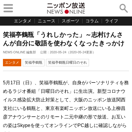
エンタメ
ニュース
スポーツ
コラム
ライフ
笑福亭鶴瓶「うれしかった」～志村けんさ
んが自分に敬語を使わなくなったきっかけ
NEWS ONLINE 編集部
公開：
2020-05-24
（
2020-05-24
更新）
エンタメ
笑福亭鶴瓶
笑福亭鶴瓶日曜日のそれ
5月17日（日）、笑福亭鶴瓶が、自身がパーソナリティを務
めるラジオ番組「日曜日のそれ」に生出演。新型コロナウ
イルス感染拡大防止対策として、大阪のニッポン放送関西
支社にいる鶴瓶と、東京有楽町ニッポン放送にいる上柳昌
彦アナウンサーとのリモート二元中継の形で放送、お互い
の姿はSkypeを使ってオンラインでPC越しに確認しながら