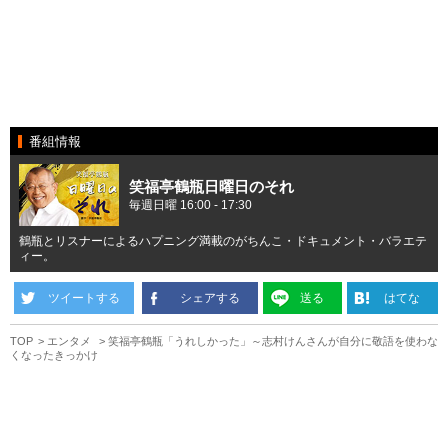
番組情報
笑福亭鶴瓶日曜日のそれ
毎週日曜 16:00 - 17:30
鶴瓶とリスナーによるハプニング満載のがちんこ・ドキュメント・バラエテ
ィー。
ツイートする
シェアする
送る
はてな
TOP
エンタメ
笑福亭鶴瓶「うれしかった」～志村けんさんが自分に敬語を使わな
くなったきっかけ