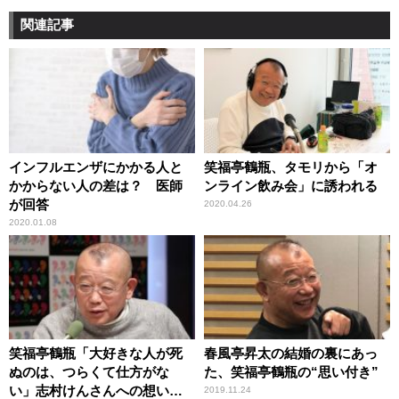
関連記事
インフルエンザにかかる人と
笑福亭鶴瓶、タモリから「オ
かからない人の差は？ 医師
ンライン飲み会」に誘われる
が回答
2020.04.26
2020.01.08
笑福亭鶴瓶「大好きな人が死
春風亭昇太の結婚の裏にあっ
ぬのは、つらくて仕方がな
た、笑福亭鶴瓶の“思い付き”
い」志村けんさんへの想いを
2019.11.24