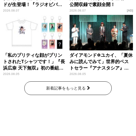
ドが生登場！『ラジオビバリ
公開収録で素顔全開！
ー昼ズ』
2026.08.07
2026.08.07
AD
「私のプリティな顔がプリン
ダイアモンド✡ユカイ、「夏休
トされたTシャツです！」『長
みに読んでみて」世界的ベス
浜広奈 天下無双』初の番組グ
トセラー『アナスタシア』を
ッズ発売
紹介
2026.08.05
2026.08.05
新着記事をもっと見る