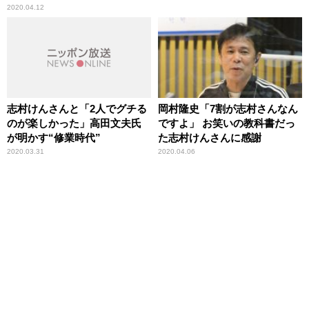
語る
2020.04.12
志村けんさんと「2人でグチる
岡村隆史「7割が志村さんなん
のが楽しかった」高田文夫氏
ですよ」 お笑いの教科書だっ
が明かす“修業時代”
た志村けんさんに感謝
2020.03.31
2020.04.06