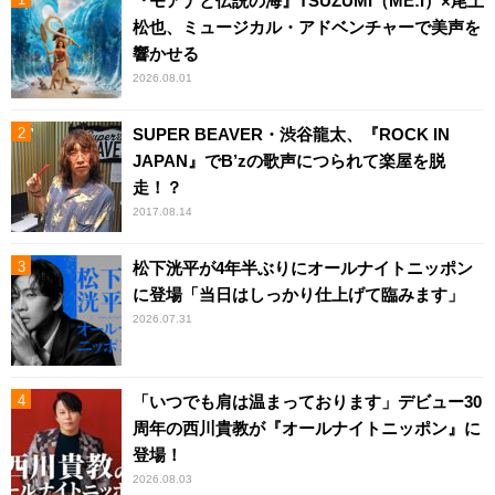
『モアナと伝説の海』TSUZUMI（ME:I）×尾上
松也、ミュージカル・アドベンチャーで美声を
響かせる
2026.08.01
SUPER BEAVER・渋谷龍太、『ROCK IN
JAPAN』でB’zの歌声につられて楽屋を脱
走！？
2017.08.14
松下洸平が4年半ぶりにオールナイトニッポン
に登場「当日はしっかり仕上げて臨みます」
2026.07.31
「いつでも肩は温まっております」デビュー30
周年の西川貴教が『オールナイトニッポン』に
登場！
2026.08.03