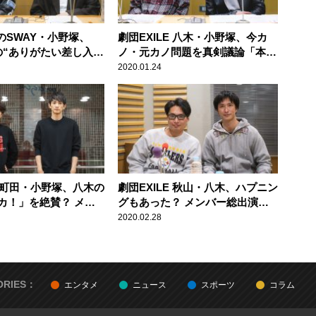
EのSWAY・小野塚、
劇団EXILE 八木・小野塚、今カ
の“ありがたい差し入
ノ・元カノ問題を真剣議論「本当
す
のことを言っちゃダメ」
2020.01.24
E 町田・小野塚、八木の
劇団EXILE 秋山・八木、ハプニン
カ！」を絶賛？ メン
グもあった？ メンバー総出演の
舞台を振り返る
舞台秘話を語る
2020.02.28
ORIES：
エンタメ
ニュース
スポーツ
コラム