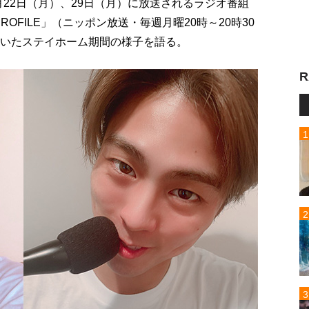
月22日（月）、29日（月）に放送されるラジオ番組
EのREPROFILE」（ニッポン放送・毎週月曜20時～20時30
続いたステイホーム期間の様子を語る。
R