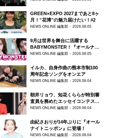
GREEN×EXPO 2027まであと8ヶ
月！“花博”の魅力届けたい！#2
NEWS ONLINE 編集部
2026.08.05
9月は世界を舞台に活躍する
BABYMONSTER！『オールナイ
トニッポンPODCAST』月替わり
NEWS ONLINE 編集部
2026.08.05
パーソナリティ
イルカ、自身作曲の熊本市制100
周年記念ソングをオンエア
NEWS ONLINE 編集部
2026.08.04
朝井リョウ、知花くららが特別審
査員を務めたエッセイコンテスト
の特別番組「#いまあなたに伝え
NEWS ONLINE 編集部
2026.08.04
たいこと」
由紀さおりが14年ぶりに『オール
ナイトニッポン』に登場！
NEWS ONLINE 編集部
2026.08.04