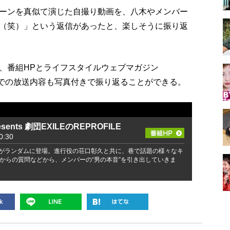
ーンを真似て演じた自撮り動画を、八木やメンバー
（笑）」という返信があったと、楽しそうに振り返
、番組HPとライフスタイルウェブマガジン
での放送内容も写真付きで振り返ることができる。
esents 劇団EXILEのREPROFILE
:30
バーがランダムに登場。進行役の荘口彰久と共に、巷で話題の様々なキ
からの質問などから、メンバーの“男の本音”を引き出していきま