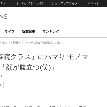
リティー
オールナイトニッポン
ショウアップナイター
イベント
ライフ
新着記事
ランキング
り“モノマネ動画”をメンバーへ送信「顔が腹立つ(笑)」
梨泰院クラス』にハマり“モノマ
「顔が腹立つ(笑)」
22
LE