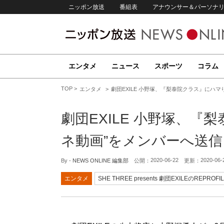
ニッポン放送
番組表
アナウンサー＆パーソナ
エンタメ
ニュース
スポーツ
コラム
TOP
エンタメ
劇団EXILE 小野塚、『梨泰院クラス』にハマ
劇団EXILE 小野塚、『
ネ動画”をメンバーへ送信
2020-06-22
2020-06-
By -
NEWS ONLINE 編集部
公開：
更新：
エンタメ
SHE THREE presents 劇団EXILEのREPROFI