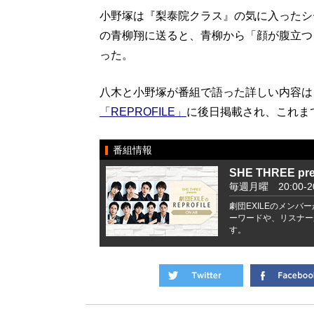
小野塚は『梨泰院クラス』の気に入ったシ
の青柳翔に送ると、青柳から「顔が腹立つ
った。
八木と小野塚が番組で語った詳しい内容は
「REPROFILE」
に後日掲載され、これま
番組情報
SHE THREE pr
毎週月曜 20:00-20
劇団EXILEのメン
ーワードや、リスナー
す。