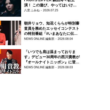
演！ この遊び、やってはいけま
せん。
八雲 ふみね
2026.07.25
朝井リョウ、知花くららが特別審
査員を務めたエッセイコンテスト
の特別番組「#いまあなたに伝え
たいこと」
NEWS ONLINE 編集部
2026.08.04
N
「いつでも肩は温まっておりま
す」デビュー30周年の西川貴教が
『オールナイトニッポン』に登
場！
NEWS ONLINE 編集部
2026.08.03
N