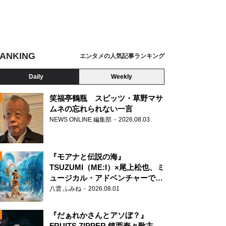
ANKING
エンタメの人気記事ランキング
Daily
Weekly
笑福亭鶴瓶 スピッツ・草野マサ
ムネの忘れられない一言
NEWS ONLINE 編集部
2026.08.03
N
『モアナと伝説の海』
TSUZUMI（ME:I）×尾上松也、ミ
ュージカル・アドベンチャーで美
声を響かせる
八雲 ふみね
2026.08.01
『だぁれかさんとアソぼ？』
FRUITS ZIPPER 鎮西寿々歌主