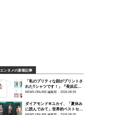
エンタメの新着記事
「私のプリティな顔がプリントさ
れたTシャツです！」『長浜広奈
天下無双』初の番組グッズ発売
NEWS ONLINE 編集部
2026.08.05
ダイアモンド✡ユカイ、「夏休み
に読んでみて」世界的ベストセラ
ー『アナスタシア』を紹介
NEWS ONLINE 編集部
2026.08.05