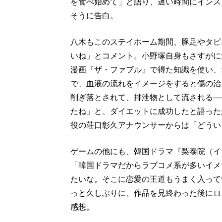
を食べ始めて」と語り、遅い時間にインス
そうに告白。
八木もこのステイホーム期間、豚足やタピ
いね」とコメント。小野塚自身もさすがに
漫画『ザ・ファブル』で得た知識を使い、
で、血液の流れをイメージをすると傷の治
削ぎ落とされて、排泄物として流される―
たね」と、ダイエットに成功したと語った
役の荘口彰久アナウンサーからは「どうい
ゲームの他にも、韓国ドラマ『梨泰院（イ
「韓国ドラマだからラブコメ系が多いイメ
たいな。そこに恋愛の王道もうまく入って
っと久しぶりに、作品を見終わった後にロ
感想。