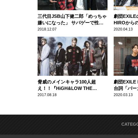
三代目JSB山下健二郎「めっちゃ
劇団EXIL
嫌いになった」 サバゲーで性格
HIROから
が豹変した後輩
れ”を明か
2018.12.07
2020.04.13
脅威のメインキャラ100人超
劇団EXIL
え！！『HiGH&LOW THE
台詞「バー
MOVIE 2 / END OF SKY』
バー総出演
2017.08.18
2020.03.13
CATEG