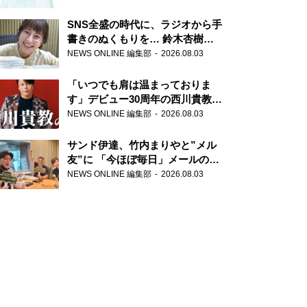
SNS全盛の時代に、ラジオから手
書きのぬくもりを… 鈴木杏樹の
直筆はがきが届く！
NEWS ONLINE 編集部
2026.08.03
『MUSIC10』こちら有楽町駅前
郵便局
「いつでも肩は温まっておりま
す」デビュー30周年の西川貴教が
『オールナイトニッポン』に登
NEWS ONLINE 編集部
2026.08.03
場！
サンド伊達、竹内まりやと”メル
友”に 「今ほぼ毎日」メールのや
り取り明かす
NEWS ONLINE 編集部
2026.08.03