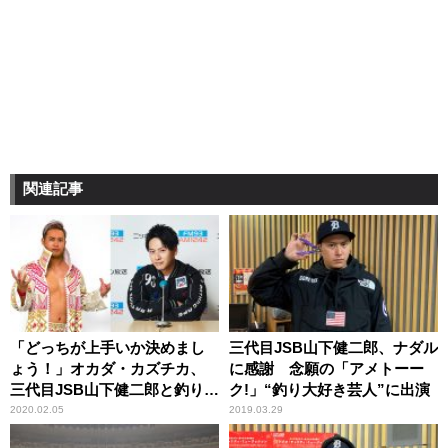
関連記事
「どっちが上手いか決めまし
三代目JSB山下健二郎、ナダル
ょう！」オカダ・カズチカ、
に感謝 念願の「アメトーー
三代目JSB山下健二郎と釣りト
ク!」“釣り大好き芸人”に出演
ーク！
2020.02.05
2019.03.29