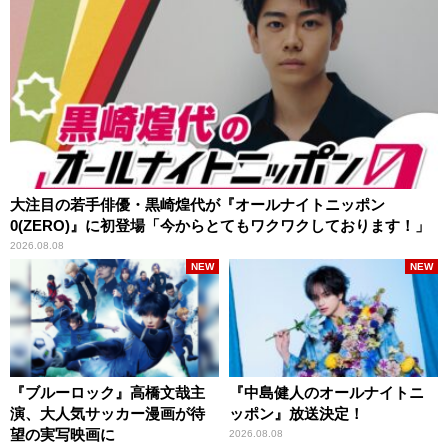
大注目の若手俳優・黒崎煌代が『オールナイトニッポン
0(ZERO)』に初登場「今からとてもワクワクしております！」
2026.08.08
NEW
NEW
『ブルーロック』高橋文哉主
『中島健人のオールナイトニ
演、大人気サッカー漫画が待
ッポン』放送決定！
望の実写映画に
2026.08.08