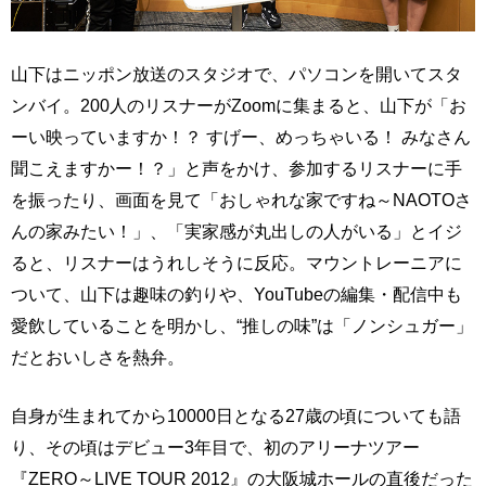
山下はニッポン放送のスタジオで、パソコンを開いてスタ
ンバイ。200人のリスナーがZoomに集まると、山下が「お
ーい映っていますか！？ すげー、めっちゃいる！ みなさん
聞こえますかー！？」と声をかけ、参加するリスナーに手
を振ったり、画面を見て「おしゃれな家ですね～NAOTOさ
んの家みたい！」、「実家感が丸出しの人がいる」とイジ
ると、リスナーはうれしそうに反応。マウントレーニアに
ついて、山下は趣味の釣りや、YouTubeの編集・配信中も
愛飲していることを明かし、“推しの味”は「ノンシュガー」
だとおいしさを熱弁。
自身が生まれてから10000日となる27歳の頃についても語
り、その頃はデビュー3年目で、初のアリーナツアー
『ZERO～LIVE TOUR 2012』の大阪城ホールの直後だった