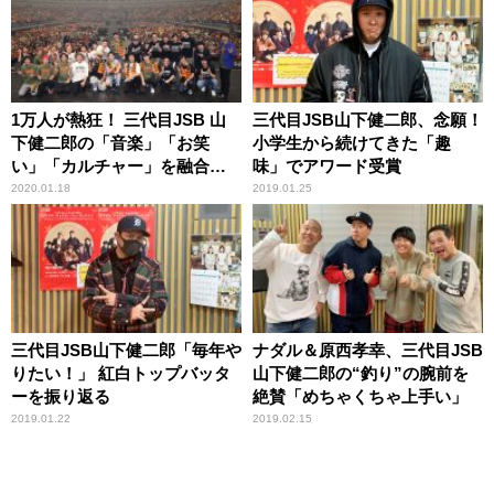
1万人が熱狂！ 三代目JSB 山
三代目JSB山下健二郎、念願！
下健二郎の「音楽」「お笑
小学生から続けてきた「趣
い」「カルチャー」を融合し
味」でアワード受賞
た豪華コラボイベント
2020.01.18
2019.01.25
三代目JSB山下健二郎「毎年や
ナダル＆原西孝幸、三代目JSB
りたい！」 紅白トップバッタ
山下健二郎の“釣り”の腕前を
ーを振り返る
絶賛「めちゃくちゃ上手い」
2019.01.22
2019.02.15