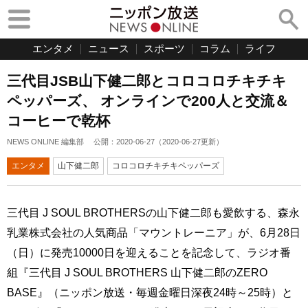
エンタメ
ニュース
スポーツ
コラム
ライフ
三代目JSB山下健二郎とコロコロチキチキ
ペッパーズ、 オンラインで200人と交流＆
コーヒーで乾杯
NEWS ONLINE 編集部
公開：
2020-06-27
（
2020-06-27
更新）
エンタメ
山下健二郎
コロコロチキチキペッパーズ
三代目 J SOUL BROTHERSの山下健二郎も愛飲する、森永
乳業株式会社の人気商品「マウントレーニア」が、6月28日
（日）に発売10000日を迎えることを記念して、ラジオ番
組『三代目 J SOUL BROTHERS 山下健二郎のZERO
BASE』（ニッポン放送・毎週金曜日深夜24時～25時）と