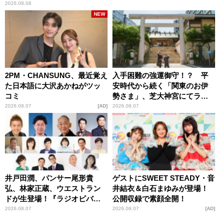
2026.08.08
NEW
2PM・CHANSUNG、最近覚え
入手困難の強運御守！？ 平
た日本語に大沢あかねがツッ
安時代から続く「関東のお伊
コミ
勢さま」、芝大神宮にてラン
パンプスが合格祈願！
2026.08.07
AD
2026.08.07
井戸田潤、パンサー尾形貴
ゲストにSWEET STEADY・音
弘、林家正蔵、ウエストラン
井結衣＆白石まゆみが登場！
ドが生登場！『ラジオビバリ
公開収録で素顔全開！
ー昼ズ』
2026.08.07
2026.08.07
AD