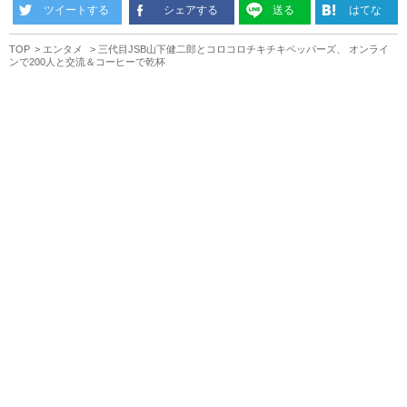
ツイートする
シェアする
送る
はてな
TOP
エンタメ
三代目JSB山下健二郎とコロコロチキチキペッパーズ、 オンライ
ンで200人と交流＆コーヒーで乾杯