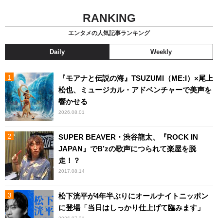
RANKING
エンタメの人気記事ランキング
Daily
Weekly
『モアナと伝説の海』TSUZUMI（ME:I）×尾上
松也、ミュージカル・アドベンチャーで美声を
響かせる
2026.08.01
SUPER BEAVER・渋谷龍太、『ROCK IN
JAPAN』でB’zの歌声につられて楽屋を脱
走！？
2017.08.14
松下洸平が4年半ぶりにオールナイトニッポン
に登場「当日はしっかり仕上げて臨みます」