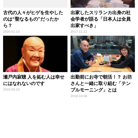
古代の人々がヒゲを生やした
出家したスリランカ出身の社
のは“聖なるもの”だったか
会学者が語る「日本人は全員
ら？
出家すべき」
2020.01.13
2017.12.22
瀬戸内寂聴 人を妬む人は幸せ
出勤前にお寺で朝活！？ お坊
にはなれないのです
さんと一緒に取り組む「テン
プルモーニング」とは
2020.05.23
2019.10.08