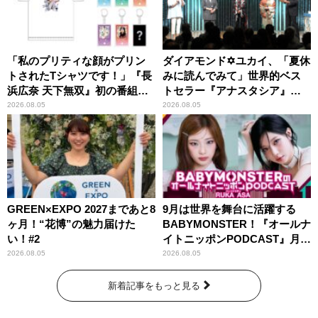
「私のプリティな顔がプリン
ダイアモンド✡ユカイ、「夏休
トされたTシャツです！」『長
みに読んでみて」世界的ベス
浜広奈 天下無双』初の番組グ
トセラー『アナスタシア』を
ッズ発売
紹介
2026.08.05
2026.08.05
GREEN×EXPO 2027まであと8
9月は世界を舞台に活躍する
ヶ月！“花博”の魅力届けた
BABYMONSTER！『オールナ
い！#2
イトニッポンPODCAST』月替
わりパーソナリティ
2026.08.05
2026.08.05
新着記事をもっと見る