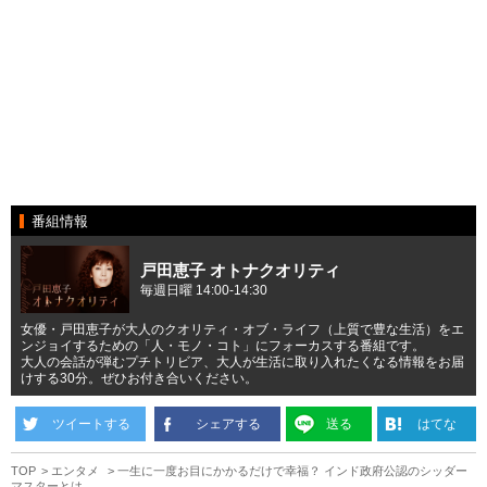
番組情報
戸田恵子 オトナクオリティ
毎週日曜 14:00-14:30
女優・戸田恵子が大人のクオリティ・オブ・ライフ（上質で豊な生活）をエ
ンジョイするための「人・モノ・コト」にフォーカスする番組です。
大人の会話が弾むプチトリビア、大人が生活に取り入れたくなる情報をお届
けする30分。ぜひお付き合いください。
ツイートする
シェアする
送る
はてな
TOP
エンタメ
一生に一度お目にかかるだけで幸福？ インド政府公認のシッダー
マスターとは