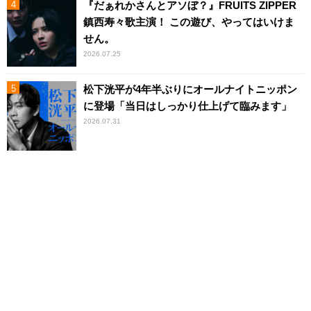
『だぁれかさんとアソぼ？』FRUITS ZIPPER
鎮西寿々歌主演！ この遊び、やってはいけま
せん。
2026.07.25
松下洸平が4年半ぶりにオールナイトニッポン
に登場「当日はしっかり仕上げて臨みます」
2026.07.31