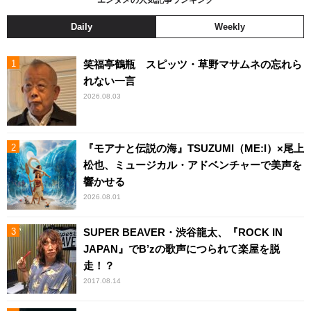
Daily
Weekly
笑福亭鶴瓶 スピッツ・草野マサムネの忘れら
れない一言
2026.08.03
『モアナと伝説の海』TSUZUMI（ME:I）×尾上
松也、ミュージカル・アドベンチャーで美声を
響かせる
2026.08.01
SUPER BEAVER・渋谷龍太、『ROCK IN
JAPAN』でB’zの歌声につられて楽屋を脱
走！？
2017.08.14