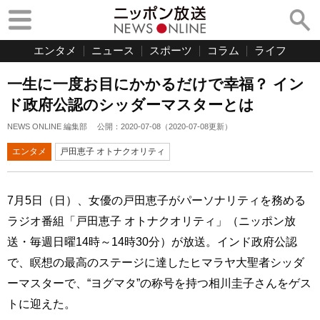
エンタメ
ニュース
スポーツ
コラム
ライフ
一生に一度お目にかかるだけで幸福？ イン
ド政府公認のシッダーマスターとは
NEWS ONLINE 編集部
公開：
2020-07-08
（
2020-07-08
更新）
エンタメ
戸田恵子 オトナクオリティ
7月5日（日）、女優の戸田恵子がパーソナリティを務める
ラジオ番組「戸田恵子 オトナクオリティ」（ニッポン放
送・毎週日曜14時～14時30分）が放送。インド政府公認
で、瞑想の最高のステージに達したヒマラヤ大聖者シッダ
ーマスターで、“ヨグマタ”の称号を持つ相川圭子さんをゲス
トに迎えた。