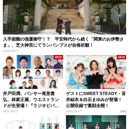
入手困難の強運御守！？ 平安時代から続く「関東のお伊勢さ
ま」、芝大神宮にてランパンプスが合格祈願！
2026.08.07
NEW
NEW
井戸田潤、パンサー尾形貴
ゲストにSWEET STEADY・音
弘、林家正蔵、ウエストラン
井結衣＆白石まゆみが登場！
ドが生登場！『ラジオビバリ
公開収録で素顔全開！
ー昼ズ』
2026.08.07
2026.08.07
AD