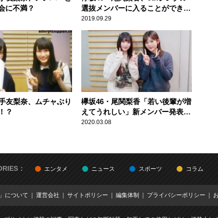
会に不満？
選抜メンバーに入ることができな
かった心境を語る
2019.09.29
平手友梨奈、ムチャぶり
欅坂46・尾関梨香「若い後輩が増
！？
えてうれしい」新メンバー発表を
受けての心境を語る
2020.03.08
ORIES：
エンタメ
ニュース
スポーツ
コラム
E」について
運営会社
サイトポリシー
編集体制
プライバシーポリシー