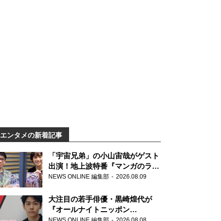
エンタメの新着記事
「宇宙兄弟」の小山宙哉がゲスト
出演！地上波特番『マンガのラジ
オ 宇宙兄弟スペシャル 』
NEWS ONLINE 編集部
2026.08.09
大注目の若手俳優・黒崎煌代が
『オールナイトニッポン
0(ZERO)』に初登場「今からとて
NEWS ONLINE 編集部
2026.08.08