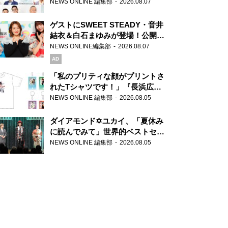
場！『ラジオビバリー昼ズ』
NEWS ONLINE 編集部
2026.08.07
ゲストにSWEET STEADY・音井
結衣＆白石まゆみが登場！公開収
録で素顔全開！
NEWS ONLINE編集部
2026.08.07
AD
「私のプリティな顔がプリントさ
れたTシャツです！」『長浜広奈
天下無双』初の番組グッズ発売
NEWS ONLINE 編集部
2026.08.05
ダイアモンド✡ユカイ、「夏休み
に読んでみて」世界的ベストセラ
ー『アナスタシア』を紹介
NEWS ONLINE 編集部
2026.08.05