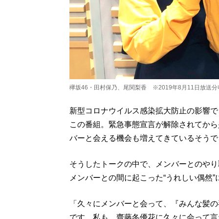
欅坂46・田村保乃、尾関梨香 ※2019年8月11日放送
新型コロナウイルス感染拡大防止の影響で
この番組。緊急事態宣言が解除されてから
バーと会える機会も増えてきているそうで
そうしたトークの中で、メンバーとのやり
メンバーとの間に起こった“うれしい偶然”
「久々にメンバーと会って、『みんな髪の
です。私も、齋藤冬優花に久々に会って言