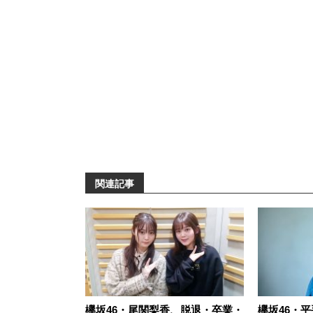
関連記事
欅坂46・尾関梨香、脱退・卒業・
欅坂46・