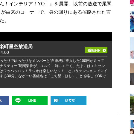
ん！インテリア！YO！』を展開。以前の放送で尾関
たことが由来のコーナーで、身の回りにある省略された言
た。
有楽町星空放送局
4:00
ったりでゆったりなメンバーと“自販機に投入した100円が返って
ナリティー”尾関梨香が、ユルく、時にエモく、たまにはエキセン
はワッハッハッ！ラジオは楽しいな～！…というテンションでマイ
する30分。ながーい番組名は「こち星（ほし）」と省略してOKで