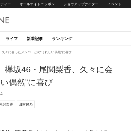
リティー
オールナイトニッポン
ショウアップナイター
イベント
ライフ
新着記事
ランキング
、久々に会ったメンバーとの“うれしい偶然”に喜び
」欅坂46・尾関梨香、久々に会
い偶然”に喜び
12
尾関梨香
田村保乃