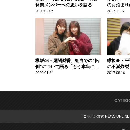
休業メンバーへの思いを語る
のお泊まり
2020.02.05
2017.11.02
欅坂46・尾関梨香、紅白での“転
欅坂46・
倒”について語る「もう本当に恥
に不満炸裂
ずかしくて……」
2020.01.24
2017.08.16
CATEG
「ニッポン放送 NEWS ONLIN