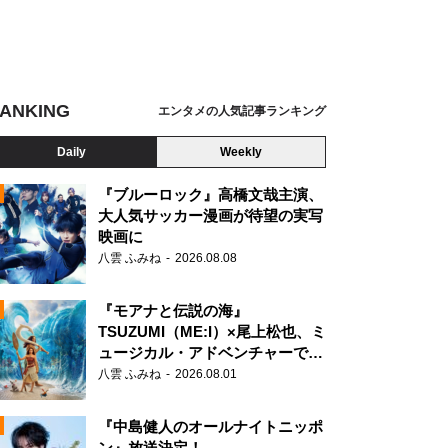
ANKING
エンタメの人気記事ランキング
Daily
Weekly
『ブルーロック』高橋文哉主演、
大人気サッカー漫画が待望の実写
映画に
N
八雲 ふみね
2026.08.08
『モアナと伝説の海』
TSUZUMI（ME:I）×尾上松也、ミ
ュージカル・アドベンチャーで美
声を響かせる
八雲 ふみね
2026.08.01
『中島健人のオールナイトニッポ
ン』放送決定！