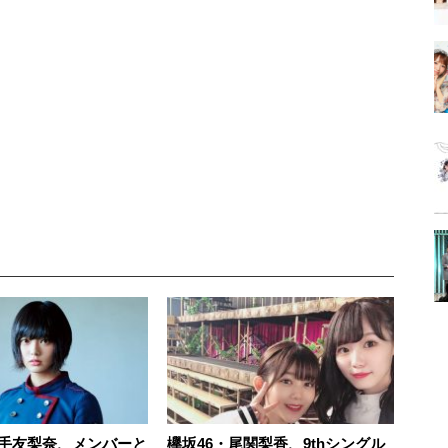
平手友梨奈、メンバーと
欅坂46・尾関梨香、9thシングル