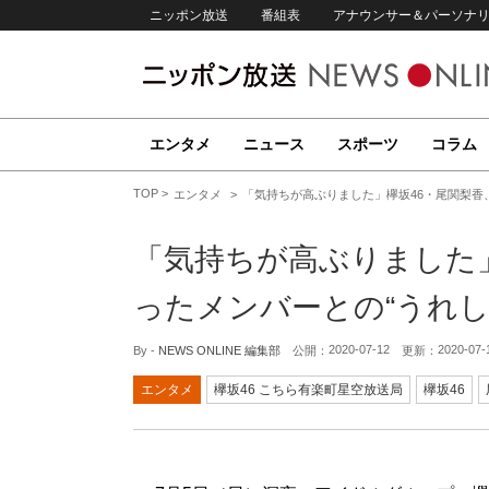
ニッポン放送
番組表
アナウンサー＆パーソナ
エンタメ
ニュース
スポーツ
コラム
TOP
エンタメ
「気持ちが高ぶりました」欅坂46・尾関梨香
「気持ちが高ぶりました
ったメンバーとの“うれし
2020-07-12
2020-07-
By -
NEWS ONLINE 編集部
公開：
更新：
エンタメ
欅坂46 こちら有楽町星空放送局
欅坂46