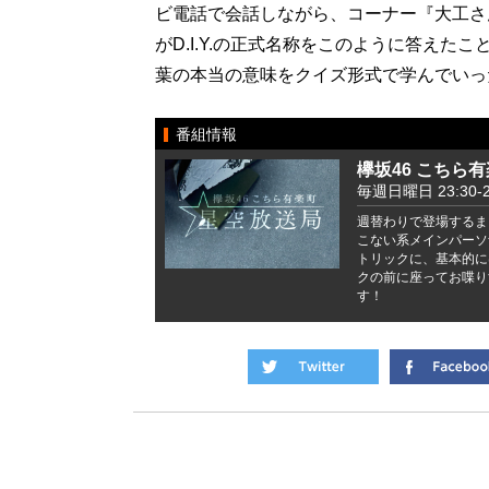
ビ電話で会話しながら、コーナー『大工さ
がD.I.Y.の正式名称をこのように答え
葉の本当の意味をクイズ形式で学んでいっ
番組情報
欅坂46 こちら
毎週日曜日 23:30-2
週替わりで登場するま
こない系メインパーソ
トリックに、基本的に
クの前に座ってお喋り
す！