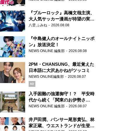
もワクワクしております！」
『ブルーロック』高橋文哉主演、
大人気サッカー漫画が待望の実写
映画に
八雲 ふみね
2026.08.08
『中島健人のオールナイトニッポ
ン』放送決定！
NEWS ONLINE 編集部
2026.08.08
2PM・CHANSUNG、最近覚えた
日本語に大沢あかねがツッコミ
NEWS ONLINE編集部
2026.08.07
AD
入手困難の強運御守！？ 平安時
代から続く「関東のお伊勢さ
ま」、芝大神宮にてランパンプス
NEWS ONLINE 編集部
2026.08.07
が合格祈願！
井戸田潤、パンサー尾形貴弘、林
家正蔵、ウエストランドが生登