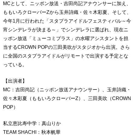
MCとして、ニッポン放送・吉田尚記アナウンサーに加え、
ももいろクローバー
Z
から玉井詩織・佐々木彩夏、そして、
今年1月に行われた「スタプラアイドルフェスティバル～今
宵シンデレラが決まる～」でシンデレラに選ばれ、現在ニ
ッポン放送「ミューコミプラス」の水曜アシスタントを担
当するCROWN POPの三田美吹がスタジオから出演。さら
に全国のスタプラアイドルがリモートで出演する予定とな
っている。
【出演者】
MC：吉田尚記（ニッポン放送アナウンサー）、玉井詩織・
佐々木彩夏（ももいろクローバーZ）、三田美吹（CROWN
POP）
私立恵比寿中学：真山りか
TEAM SHACHI：秋本帆華