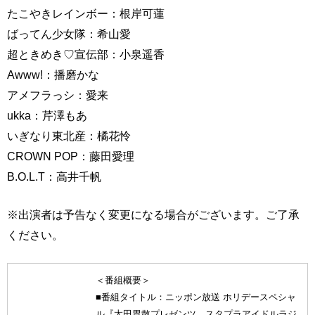
たこやきレインボー：根岸可蓮
ばってん少女隊：希山愛
超ときめき♡宣伝部：小泉遥香
Awww!：播磨かな
アメフラっシ：愛来
ukka：芹澤もあ
いぎなり東北産：橘花怜
CROWN POP：藤田愛理
B.O.L.T：高井千帆
※出演者は予告なく変更になる場合がございます。ご了承
ください。
＜番組概要＞
■番組タイトル：ニッポン放送 ホリデースペシャ
ル『太田胃散プレゼンツ スタプラアイドルラジ