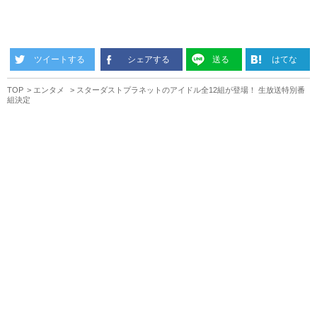
ツイートする
シェアする
送る
はてな
TOP
エンタメ
スターダストプラネットのアイドル全12組が登場！ 生放送特別番
組決定