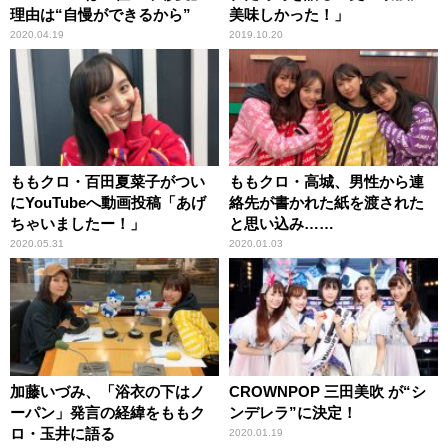
理由は“自慢ができるから”
美味しかった！」
2020.04.19
2019.10.20
ももクロ・百田夏菜子がつい
ももクロ・高城、男性から連
にYouTubeへ動画投稿「あげ
絡先が書かれた紙を渡された
ちゃいましたー！」
と思い込み……
2020.05.31
2020.01.03
加藤いづみ、「浴衣の下はノ
CROWNPOP 三田美吹 が“シ
ーパン」発言の経緯をももク
ンデレラ”に決定！
ロ・玉井に語る
2020.01.19