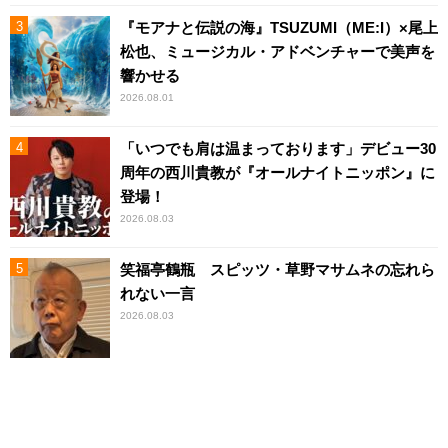
『モアナと伝説の海』TSUZUMI（ME:I）×尾上
松也、ミュージカル・アドベンチャーで美声を
響かせる
2026.08.01
「いつでも肩は温まっております」デビュー30
周年の西川貴教が『オールナイトニッポン』に
登場！
2026.08.03
笑福亭鶴瓶 スピッツ・草野マサムネの忘れら
れない一言
2026.08.03