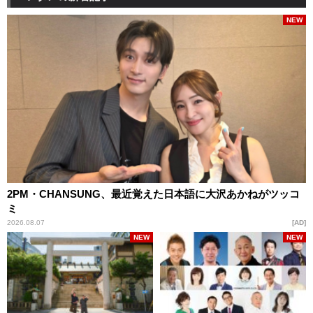
NEW
2PM・CHANSUNG、最近覚えた日本語に大沢あかねがツッコ
ミ
2026.08.07
AD
NEW
NEW