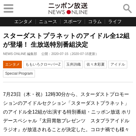
エンタメ
ニュース
スポーツ
コラム
ライフ
スターダストプラネットのアイドル全12組
が登場！ 生放送特別番組決定
NEWS ONLINE 編集部
公開：
2020-07-15
（
2020-07-15
更新）
エンタメ
ももいろクローバーZ
玉井詩織
佐々木彩夏
アイドル
Special Program
7月23日（木・祝）12時30分から、スターダストプロモー
ションのアイドルセクション「スターダストプラネット」
のアイドル全12組が出演する特別番組・ニッポン放送 ホリ
デースペシャル『太田胃散プレゼンツ スタプラアイドル
ラジオ』が放送されることが決定した。コロナ禍でも様々