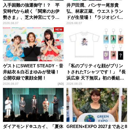
入手困難の強運御守！？ 平
井戸田潤、パンサー尾形貴
安時代から続く「関東のお伊
弘、林家正蔵、ウエストラン
勢さま」、芝大神宮にてラン
ドが生登場！『ラジオビバリ
パンプスが合格祈願！
ー昼ズ』
2026.08.07
2026.08.07
NEW
ゲストにSWEET STEADY・音
「私のプリティな顔がプリン
井結衣＆白石まゆみが登場！
トされたTシャツです！」『長
公開収録で素顔全開！
浜広奈 天下無双』初の番組グ
ッズ発売
2026.08.07
AD
2026.08.05
ダイアモンド✡ユカイ、「夏休
GREEN×EXPO 2027まであと8