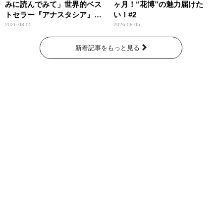
みに読んでみて」世界的ベス
ヶ月！“花博”の魅力届けた
トセラー『アナスタシア』を
い！#2
紹介
2026.08.05
2026.08.05
新着記事をもっと見る