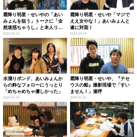
霜降り明星・せいやの「あい
霜降り明星・せいや「マジで
みょんを狙う」トークに「全
ええ女やな！」あいみょんと
然迷惑ちゃうし」と本人リア
遂に対面！
クション
2020.05.15
2020.06.19
水溜りボンド、あいみょんか
霜降り明星・せいや、『テセ
らの粋なフォローにうっとり
ウスの船』撮影現場で「すい
「めちゃめちゃ優しかった」
ません！」連呼
2020.07.30
2020.01.31