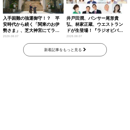
入手困難の強運御守！？ 平
井戸田潤、パンサー尾形貴
安時代から続く「関東のお伊
弘、林家正蔵、ウエストラン
勢さま」、芝大神宮にてラン
ドが生登場！『ラジオビバリ
パンプスが合格祈願！
ー昼ズ』
2026.08.07
2026.08.07
新着記事をもっと見る