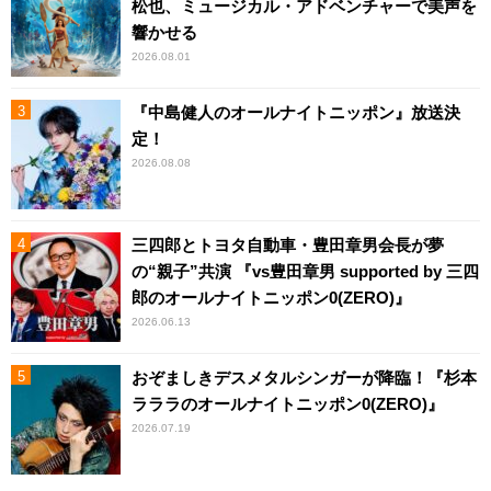
松也、ミュージカル・アドベンチャーで美声を
響かせる
2026.08.01
『中島健人のオールナイトニッポン』放送決
定！
2026.08.08
三四郎とトヨタ自動車・豊田章男会長が夢
の“親子”共演 『vs豊田章男 supported by 三四
郎のオールナイトニッポン0(ZERO)』
2026.06.13
おぞましきデスメタルシンガーが降臨！『杉本
ラララのオールナイトニッポン0(ZERO)』
2026.07.19