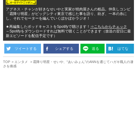
アグネス・チャンが好きなせいやと実家が焼肉屋さんの粗品。仲良しコンビ
「霜降り明星」がビッグシティ東京で感じた事を語り、紡ぎ、一本の糸に
し、それでセーターを編んでいくぽかぽかラジオ！
★再編集したポッドキャストをSpotifyで聴けます！
⇒こちらからチェック
～Spotifyをダウンロードすれば無料で聴くことができます（放送の翌日に最
新エピソードを配信予定です）
ツイートする
シェアする
送る
はてな
TOP
エンタメ
霜降り明星・せいや、“あいみょん”のANNを通じてハガキ職人の凄
さを痛感