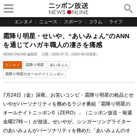
エンタメ
ニュース
スポーツ
コラム
ライフ
霜降り明星・せいや、“あいみょん”のANN
を通じてハガキ職人の凄さを痛感
NEWS ONLINE 編集部
公開：
2020-07-31
（
2020-08-05
更新）
エンタメ
霜降り明星
あいみょん
霜降り明星のオールナイトニッポン
7月24日（金）深夜、お笑いコンビ・霜降り明星の粗品とせ
いやがパーソナリティを務めるラジオ番組「霜降り明星の
オールナイトニッポン0（ZERO）」（ニッポン放送・毎週
金曜27時～）が放送。せいやが、シンガーソングライター
のあいみょんがパーソナリティを務めた「あいみょんのオ