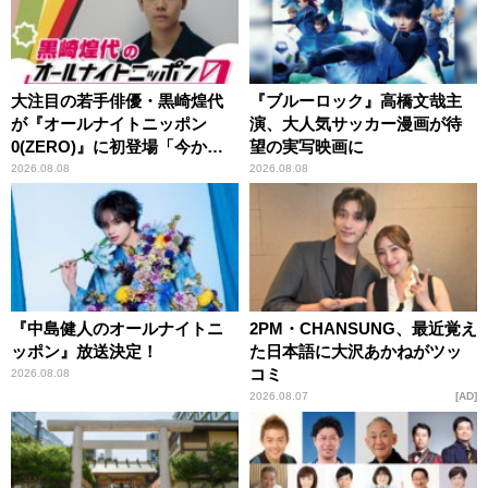
大注目の若手俳優・黒崎煌代
『ブルーロック』高橋文哉主
が『オールナイトニッポン
演、大人気サッカー漫画が待
0(ZERO)』に初登場「今から
望の実写映画に
とてもワクワクしておりま
2026.08.08
2026.08.08
す！」
『中島健人のオールナイトニ
2PM・CHANSUNG、最近覚え
ッポン』放送決定！
た日本語に大沢あかねがツッ
コミ
2026.08.08
2026.08.07
AD