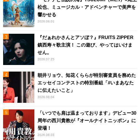
松也、ミュージカル・アドベンチャーで美声を
響かせる
2026.08.01
『だぁれかさんとアソぼ？』FRUITS ZIPPER
鎮西寿々歌主演！ この遊び、やってはいけま
せん。
2026.07.25
朝井リョウ、知花くららが特別審査員を務めた
エッセイコンテストの特別番組「#いまあなた
に伝えたいこと」
2026.08.04
「いつでも肩は温まっております」デビュー30
周年の西川貴教が『オールナイトニッポン』に
登場！
2026.08.03