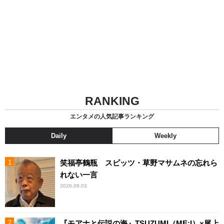
RANKING
エンタメの人気記事ランキング
Daily
Weekly
笑福亭鶴瓶 スピッツ・草野マサムネの忘れら
れない一言
2026.08.03
『モアナと伝説の海』TSUZUMI（ME:I）×尾上