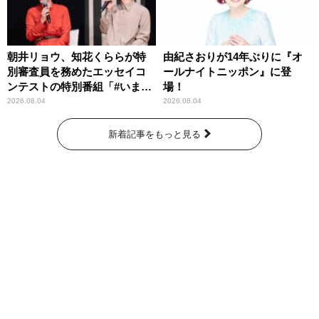
朝井リョウ、知花くららが特
由紀さおりが14年ぶりに『オ
別審査員を務めたエッセイコ
ールナイトニッポン』に登
ンテストの特別番組「#いまあ
場！
なたに伝えたいこと」
2026.08.04
2026.08.04
新着記事をもっと見る