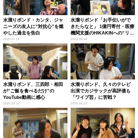
水溜りボンド・カンタ、ジャ
水溜りボンド「お手伝いがで
ニーズの友人に“対抗心”を燃
きたらなと」 1億円寄付・医療
やした過去を告白
機関支援のHIKAKINへの“リス
ペクト”を語る
2020.07.16
2020.06.04
水溜りボンド、三四郎・相田
水溜りボンド、久々のテレビ
が“ご飯を食べるだけ”の
出演でカジサックが高評価も
YouTube動画に感心
「ワイプ芸」に苦戦？
2020.05.14
2020.04.23