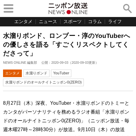
エンタメ
ニュース
スポーツ
コラム
ライフ
水溜りボンド、ロンブー・淳のYouTuberへ
の優しさを語る「すごくリスペクトしてく
ださって」
NEWS ONLINE 編集部
公開：
2020-09-03
（
2020-09-03
更新）
エンタメ
水溜りボンド
YouTuber
水溜りボンドのオールナイトニッポン0(ZERO)
8月27日（木）深夜、YouTuber・水溜りボンドのトミーと
カンタがパーソナリティを務めるラジオ番組「水溜りボン
ドのオールナイトニッポン0(ZERO)」（ニッポン放送・毎
週木曜27時～28時30分）が放送。9月10日（木）の放送