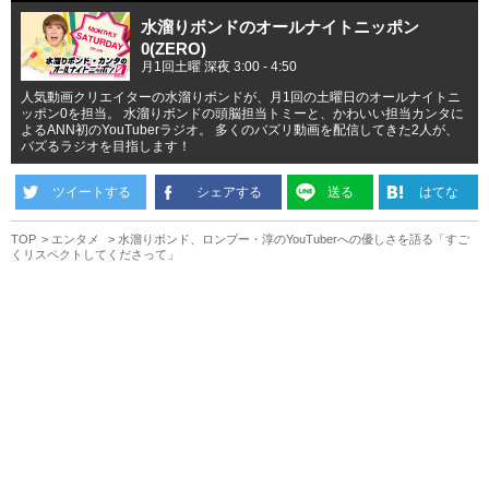
水溜りボンドのオールナイトニッポン
0(ZERO)
月1回土曜 深夜 3:00 - 4:50
人気動画クリエイターの水溜りボンドが、月1回の土曜日のオールナイトニ
ッポン0を担当。 水溜りボンドの頭脳担当トミーと、かわいい担当カンタに
よるANN初のYouTuberラジオ。 多くのバズリ動画を配信してきた2人が、
バズるラジオを目指します！
ツイートする
シェアする
送る
はてな
TOP
エンタメ
水溜りボンド、ロンブー・淳のYouTuberへの優しさを語る「すご
くリスペクトしてくださって」