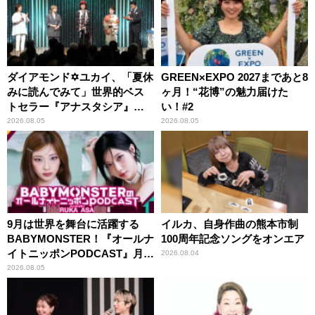
ダイアモンド✡ユカイ、「夏休
GREEN×EXPO 2027まであと8
みに読んでみて」世界的ベス
ヶ月！“花博”の魅力届けた
トセラー『アナスタシア』を
い！#2
紹介
2026.08.05
2026.08.05
9月は世界を舞台に活躍する
イルカ、自身作曲の熊本市制
BABYMONSTER！『オールナ
100周年記念ソングをオンエア
イトニッポンPODCAST』月替
2026.08.04
わりパーソナリティ
2026.08.05