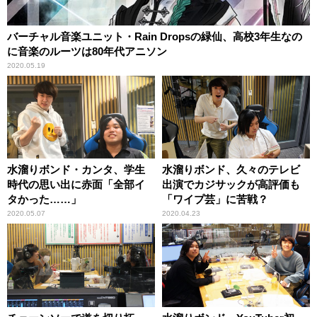
バーチャル音楽ユニット・Rain Dropsの緑仙、高校3年生なの
に音楽のルーツは80年代アニソン
2020.05.19
水溜りボンド・カンタ、学生
水溜りボンド、久々のテレビ
時代の思い出に赤面「全部イ
出演でカジサックが高評価も
タかった……」
「ワイプ芸」に苦戦？
2020.05.07
2020.04.23