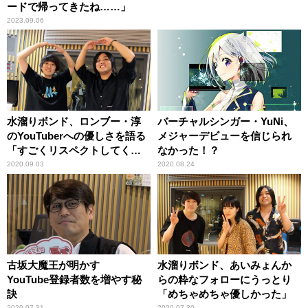
ードで帰ってきたね……」
2023.09.06
水溜りボンド、ロンブー・淳
バーチャルシンガー・YuNi、
のYouTuberへの優しさを語る
メジャーデビューを信じられ
「すごくリスペクトしてくだ
なかった！？
さって」
2020.09.03
2020.08.24
古坂大魔王が明かす
水溜りボンド、あいみょんか
YouTube登録者数を増やす秘
らの粋なフォローにうっとり
訣
「めちゃめちゃ優しかった」
2020.07.31
2020.07.30