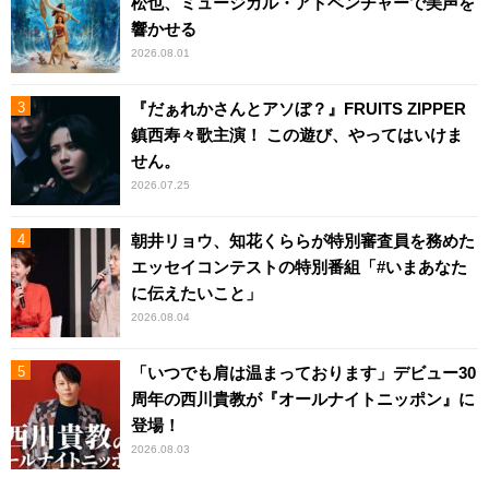
松也、ミュージカル・アドベンチャーで美声を
響かせる
2026.08.01
『だぁれかさんとアソぼ？』FRUITS ZIPPER
鎮西寿々歌主演！ この遊び、やってはいけま
せん。
2026.07.25
朝井リョウ、知花くららが特別審査員を務めた
エッセイコンテストの特別番組「#いまあなた
に伝えたいこと」
2026.08.04
「いつでも肩は温まっております」デビュー30
周年の西川貴教が『オールナイトニッポン』に
登場！
2026.08.03