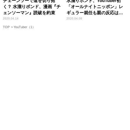
チェーンソーで道を切り拓
水溜りボンド、YouTuber初
く？ 水溜りボンド、漫画『チ
「オールナイトニッポン」レ
ェンソーマン』読破を約束
ギュラー就任も親の反応は微
妙？
2020.04.14
2020.04.08
TOP
YouTuber（1）