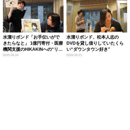
水溜りボンド「お手伝いがで
水溜りボンド、松本人志の
きたらなと」 1億円寄付・医療
DVDを貸し借りしていたくら
機関支援のHIKAKINへの“リス
い“ダウンタウン好き”
ペクト”を語る
2020.06.04
2020.05.21