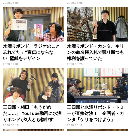
2020.07.09
2020.07.06
水溜りボンド「ラジオのこと
水溜りボンド・カンタ、キリ
忘れてた」“宣伝にならな
ンの命名権入札で競り勝つも
い”壁紙をデザイン
権利を譲っていた
2020.07.02
2020.06.25
三四郎・相田「もうだめ
三四郎と水溜りボンド・トミ
だ……」 YouTube動画に水溜
ーが直接対決！ 企画者・カ
りボンドが2人とも物申す
ンタ「ケリをつけよう」
2020.06.18
2020.06.11