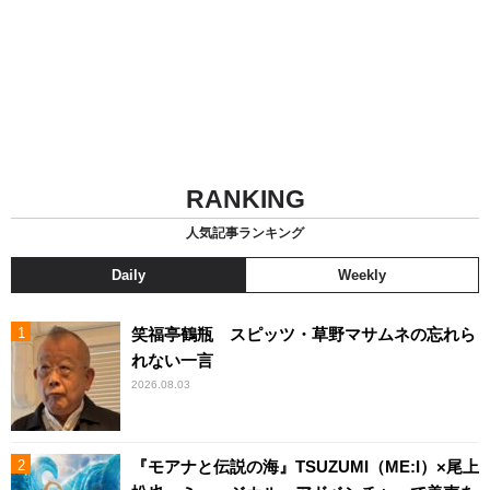
RANKING
人気記事ランキング
Daily
Weekly
笑福亭鶴瓶 スピッツ・草野マサムネの忘れら
れない一言
2026.08.03
『モアナと伝説の海』TSUZUMI（ME:I）×尾上