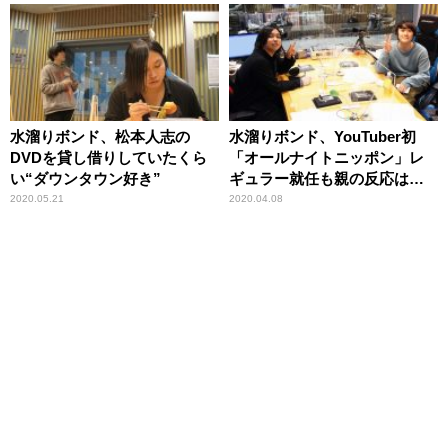
水溜りボンド、松本人志の
水溜りボンド、YouTuber初
DVDを貸し借りしていたくら
「オールナイトニッポン」レ
い“ダウンタウン好き”
ギュラー就任も親の反応は微
妙？
2020.05.21
2020.04.08