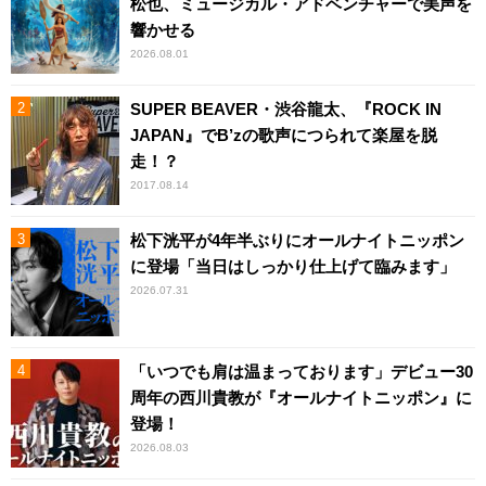
松也、ミュージカル・アドベンチャーで美声を
響かせる
2026.08.01
SUPER BEAVER・渋谷龍太、『ROCK IN
JAPAN』でB’zの歌声につられて楽屋を脱
走！？
2017.08.14
松下洸平が4年半ぶりにオールナイトニッポン
に登場「当日はしっかり仕上げて臨みます」
2026.07.31
「いつでも肩は温まっております」デビュー30
周年の西川貴教が『オールナイトニッポン』に
登場！
2026.08.03