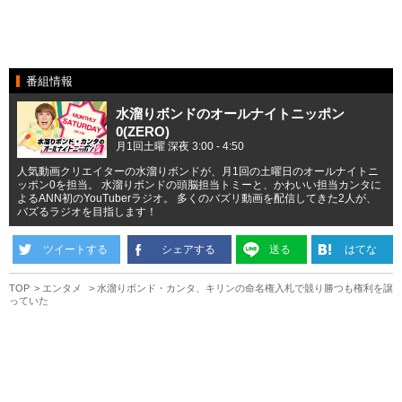
番組情報
水溜りボンドのオールナイトニッポン
0(ZERO)
月1回土曜 深夜 3:00 - 4:50
人気動画クリエイターの水溜りボンドが、月1回の土曜日のオールナイトニ
ッポン0を担当。 水溜りボンドの頭脳担当トミーと、かわいい担当カンタに
よるANN初のYouTuberラジオ。 多くのバズリ動画を配信してきた2人が、
バズるラジオを目指します！
ツイートする
シェアする
送る
はてな
TOP
エンタメ
水溜りボンド・カンタ、キリンの命名権入札で競り勝つも権利を譲
っていた