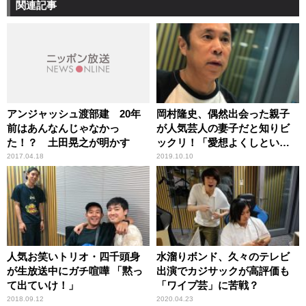
関連記事
アンジャッシュ渡部建 20年
岡村隆史、偶然出会った親子
前はあんなんじゃなかっ
が人気芸人の妻子だと知りビ
た！？ 土田晃之が明かす
ックリ！「愛想よくしといて
良かった」
2017.04.18
2019.10.10
人気お笑いトリオ・四千頭身
水溜りボンド、久々のテレビ
が生放送中にガチ喧嘩 「黙っ
出演でカジサックが高評価も
て出ていけ！」
「ワイプ芸」に苦戦？
2018.09.12
2020.04.23