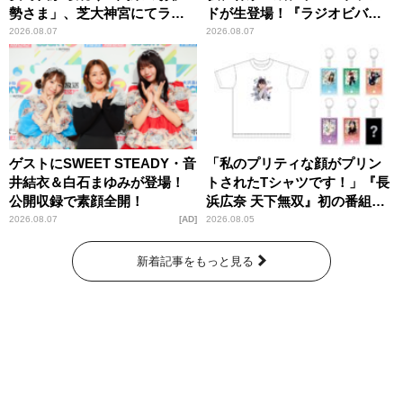
勢さま」、芝大神宮にてラン
ドが生登場！『ラジオビバリ
パンプスが合格祈願！
ー昼ズ』
2026.08.07
2026.08.07
ゲストにSWEET STEADY・音
「私のプリティな顔がプリン
井結衣＆白石まゆみが登場！
トされたTシャツです！」『長
公開収録で素顔全開！
浜広奈 天下無双』初の番組グ
ッズ発売
2026.08.07
AD
2026.08.05
新着記事をもっと見る