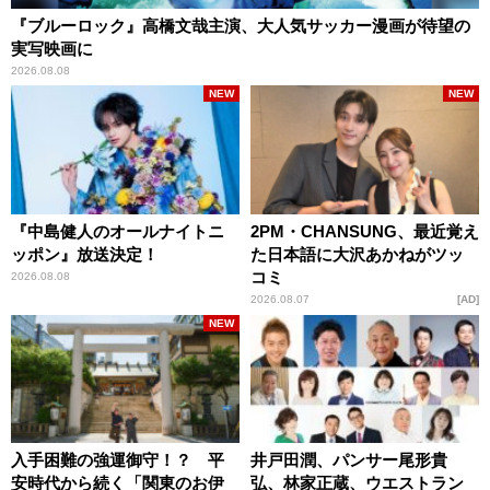
『ブルーロック』高橋文哉主演、大人気サッカー漫画が待望の
実写映画に
2026.08.08
NEW
NEW
『中島健人のオールナイトニ
2PM・CHANSUNG、最近覚え
ッポン』放送決定！
た日本語に大沢あかねがツッ
コミ
2026.08.08
2026.08.07
AD
NEW
入手困難の強運御守！？ 平
井戸田潤、パンサー尾形貴
安時代から続く「関東のお伊
弘、林家正蔵、ウエストラン