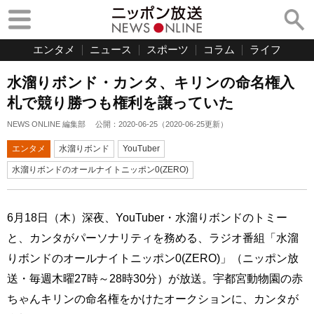
エンタメ
ニュース
スポーツ
コラム
ライフ
水溜りボンド・カンタ、キリンの命名権入
札で競り勝つも権利を譲っていた
NEWS ONLINE 編集部
公開：
2020-06-25
（
2020-06-25
更新）
エンタメ
水溜りボンド
YouTuber
水溜りボンドのオールナイトニッポン0(ZERO)
6月18日（木）深夜、YouTuber・水溜りボンドのトミー
と、カンタがパーソナリティを務める、ラジオ番組「水溜
りボンドのオールナイトニッポン0(ZERO)」（ニッポン放
送・毎週木曜27時～28時30分）が放送。宇都宮動物園の赤
ちゃんキリンの命名権をかけたオークションに、カンタが