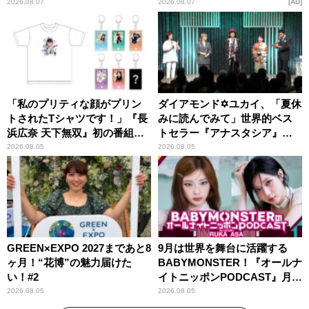
ー昼ズ』
2026.08.07
2026.08.07
AD
「私のプリティな顔がプリン
ダイアモンド✡ユカイ、「夏休
トされたTシャツです！」『長
みに読んでみて」世界的ベス
浜広奈 天下無双』初の番組グ
トセラー『アナスタシア』を
ッズ発売
紹介
2026.08.05
2026.08.05
GREEN×EXPO 2027まであと8
9月は世界を舞台に活躍する
ヶ月！“花博”の魅力届けた
BABYMONSTER！『オールナ
い！#2
イトニッポンPODCAST』月替
わりパーソナリティ
2026.08.05
2026.08.05