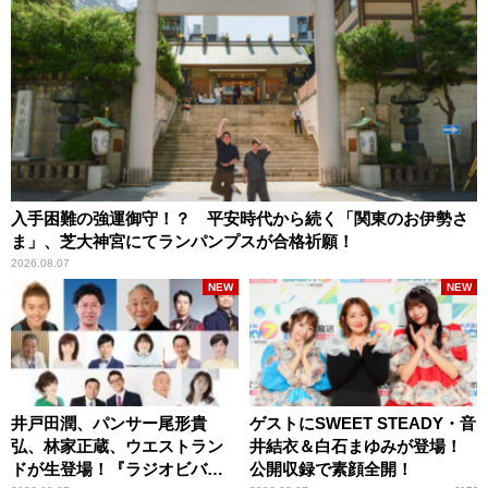
入手困難の強運御守！？ 平安時代から続く「関東のお伊勢さ
ま」、芝大神宮にてランパンプスが合格祈願！
2026.08.07
NEW
NEW
井戸田潤、パンサー尾形貴
ゲストにSWEET STEADY・音
弘、林家正蔵、ウエストラン
井結衣＆白石まゆみが登場！
ドが生登場！『ラジオビバリ
公開収録で素顔全開！