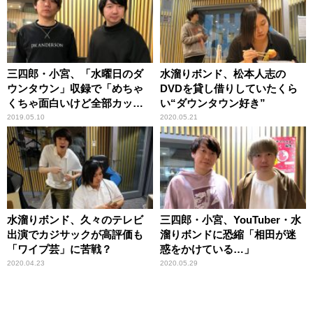
三四郎・小宮、「水曜日のダ
水溜りボンド、松本人志の
ウンタウン」収録で「めちゃ
DVDを貸し借りしていたくら
くちゃ面白いけど全部カッ
い“ダウンタウン好き”
ト」
2019.05.10
2020.05.21
水溜りボンド、久々のテレビ
三四郎・小宮、YouTuber・水
出演でカジサックが高評価も
溜りボンドに恐縮「相田が迷
「ワイプ芸」に苦戦？
惑をかけている…」
2020.04.23
2020.05.29