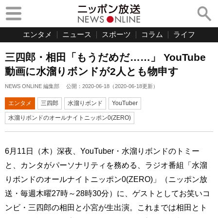
エンタメ
ニュース
スポーツ
コラム
ライフ
三四郎・相田「もうだめだ……」 YouTube
動画に水溜りボンドが2人とも物申す
NEWS ONLINE 編集部
公開：
2020-06-18
（
2020-06-18
更新）
エンタメ
三四郎
水溜りボンド
YouTuber
水溜りボンドのオールナイトニッポン0(ZERO)
6月11日（木）深夜、YouTuber・水溜りボンドのトミー
と、カンタがパーソナリティを務める、ラジオ番組「水溜
りボンドのオールナイトニッポン0(ZERO)」（ニッポン放
送・毎週木曜27時～28時30分）に、ゲストとしてお笑いコ
ンビ・三四郎の相田と小宮が生出演。これまでは相田とト