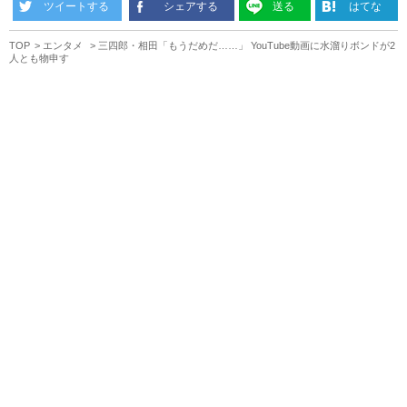
ツイートする
シェアする
送る
はてな
TOP
エンタメ
三四郎・相田「もうだめだ……」 YouTube動画に水溜りボンドが2
人とも物申す