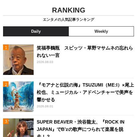
RANKING
エンタメの人気記事ランキング
Daily
Weekly
笑福亭鶴瓶 スピッツ・草野マサムネの忘れら
れない一言
2026.08.03
『モアナと伝説の海』TSUZUMI（ME:I）×尾上
松也、ミュージカル・アドベンチャーで美声を
響かせる
2026.08.01
SUPER BEAVER・渋谷龍太、『ROCK IN
JAPAN』でB’zの歌声につられて楽屋を脱
走！？