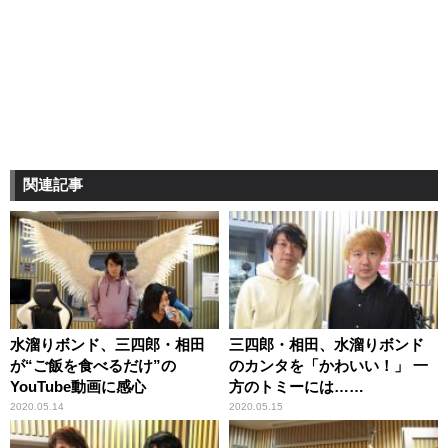
関連記事
水溜りボンド、三四郎・相田
三四郎・相田、水溜りボンド
が“ご飯を食べるだけ”の
のカンタを「かわいい！」 一
YouTube動画に感心
方のトミーには……
2020.05.14
2020.05.15