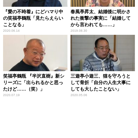
『愛の不時着』にどハマり中
春風亭昇太、結婚後に明かさ
の笑福亭鶴瓶「見たらえらい
れた衝撃の事実に「結婚して
ことなる」
から言われても……」
2020.06.14
2019.08.30
笑福亭鶴瓶 『半沢直樹』新シ
三遊亭小遊三、猫を守ろうと
リーズに「出られるかと思っ
して骨折「自分の人生大事に
たけど……（笑）」
しても大したことない」
2020.07.19
2020.05.06