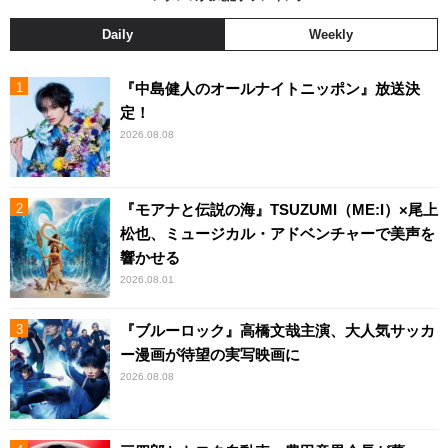
Daily
Weekly
『中島健人のオールナイトニッポン』放送決
定！
2026.08.08
『モアナと伝説の海』TSUZUMI（ME:I）×尾上
松也、ミュージカル・アドベンチャーで美声を
響かせる
2026.08.01
『ブルーロック』高橋文哉主演、大人気サッカ
ー漫画が待望の実写映画に
2026.08.08