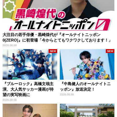
大注目の若手俳優・黒崎煌代が『オールナイトニッポン
0(ZERO)』に初登場「今からとてもワクワクしております！」
2026.08.08
NEW
NEW
『ブルーロック』高橋文哉主
『中島健人のオールナイトニ
演、大人気サッカー漫画が待
ッポン』放送決定！
望の実写映画に
2026.08.08
2026.08.08