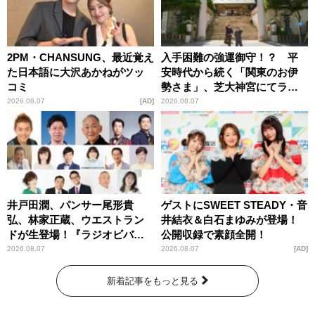
2PM・CHANSUNG、最近覚え
入手困難の強運御守！？ 平
た日本語に大沢あかねがツッ
安時代から続く「関東のお伊
コミ
勢さま」、芝大神宮にてラン
パンプスが合格祈願！
2026.08.07
AD
2026.08.07
井戸田潤、パンサー尾形貴
ゲストにSWEET STEADY・音
弘、林家正蔵、ウエストラン
井結衣＆白石まゆみが登場！
ドが生登場！『ラジオビバリ
公開収録で素顔全開！
ー昼ズ』
2026.08.07
2026.08.07
AD
新着記事をもっと見る