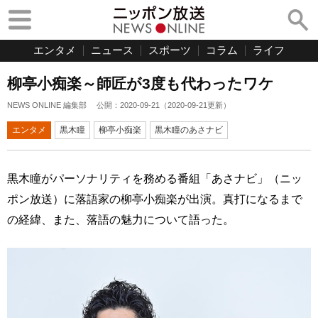
エンタメ
ニュース
スポーツ
コラム
ライフ
柳亭小痴楽～師匠が3度も代わったワケ
NEWS ONLINE 編集部
公開：
2020-09-21
（
2020-09-21
更新）
エンタメ
黒木瞳
柳亭小痴楽
黒木瞳のあさナビ
黒木瞳がパーソナリティを務める番組「あさナビ」（ニッ
ポン放送）に落語家の柳亭小痴楽が出演。真打になるまで
の経緯、また、落語の魅力について語った。