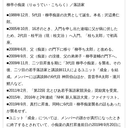
柳亭小痴楽（りゅうてい・こちらく）／落語家
■1988年12月、5代目・柳亭痴楽の次男として誕生。本名：沢辺勇仁
郎。
■2005年10月、16才のとき、入門を申し出た途端に父が病に伏した
ため、2代目・桂平治（現：桂文治 ）へ入門。「桂ち太郎」で初高
座。
■2008年6月、父（痴楽）の門下に移り「柳亭ち太郎」と改める。
■2009年9月、父（痴楽）の没後、父の弟弟子・柳亭楽輔の門下へ。
■2009年11月、二ツ目昇進を期に「3代目 柳亭小痴楽」を襲名。その
後、二ツ目の若手落語家と講談師11人によるユニット「成金」を結
成。メンバーには講談師の6代目 神田伯山ほか、昔昔亭A太郎・瀧川
鯉八など。
■2011年2月、「第22回 北とぴあ若手落語家競演会」奨励賞を受賞。
■2015年、2016年と2年連続「NHK 新人落語大賞」ファイナリスト。
■2019年9月、真打に昇進。同時に6代目・柳亭痴楽襲名の話もあった
が襲名せず。
■ユニット「成金」については、メンバーの誰かが真打になったとき
に終了するとされていて、小痴楽の真打昇進前日の2019年9月20日に