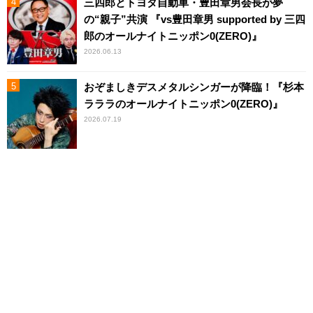
三四郎とトヨタ自動車・豊田章男会長が夢
の“親子”共演 『vs豊田章男 supported by 三四
郎のオールナイトニッポン0(ZERO)』
2026.06.13
おぞましきデスメタルシンガーが降臨！『杉本
ラララのオールナイトニッポン0(ZERO)』
2026.07.19