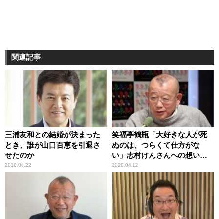
関連記事
三浦友和との結婚が決まった
笑福亭鶴瓶「大好きな人が死
とき、誰が山口百恵を引退さ
ぬのは、つらくて仕方がな
せたのか
い」志村けんさんへの想いを
語る
2018.08.22
2020.04.12