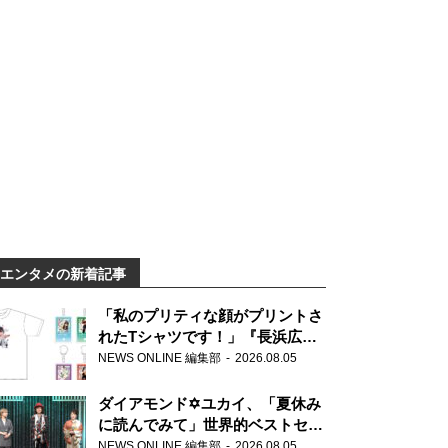
エンタメの新着記事
「私のプリティな顔がプリントさ
れたTシャツです！」『長浜広奈
天下無双』初の番組グッズ発売
NEWS ONLINE 編集部
2026.08.05
ダイアモンド✡ユカイ、「夏休み
に読んでみて」世界的ベストセラ
ー『アナスタシア』を紹介
NEWS ONLINE 編集部
2026.08.05