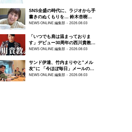
SNS全盛の時代に、ラジオから手
書きのぬくもりを… 鈴木杏樹の
直筆はがきが届く！
NEWS ONLINE 編集部
2026.08.03
『MUSIC10』こちら有楽町駅前
郵便局
「いつでも肩は温まっておりま
す」デビュー30周年の西川貴教が
『オールナイトニッポン』に登
NEWS ONLINE 編集部
2026.08.03
場！
サンド伊達、竹内まりやと”メル
友”に 「今ほぼ毎日」メールのや
り取り明かす
NEWS ONLINE 編集部
2026.08.03