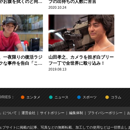
やお腹を拭くのと同
ブの出待ちの人数に苦言
治郎ズーム
2020.10.24
、一夜限りの復活ラジ
山田孝之、カメラを担ぎ白ブリー
クな事件を告白「ここ
フ一丁で全世界に殴り込み！
くらった」
2019.08.13
ORIES：
エンタメ
ニュース
スポーツ
コラム
E」について
運営会社
サイトポリシー
編集体制
プライバシーポリシー
ェブサイトに掲載の記事、写真などの無断転載、加工しての使用などは一切禁止し