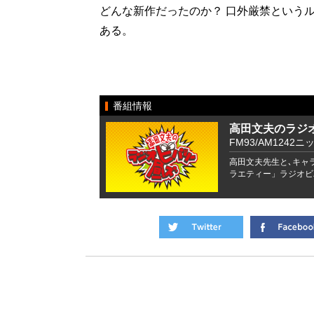
どんな新作だったのか？ 口外厳禁という
ある。
番組情報
高田文夫のラジ
FM93/AM1242ニ
高田文夫先生と､キャ
ラエティー」ラジオビ