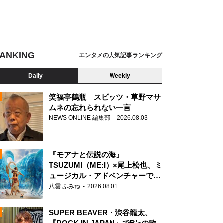
ANKING
エンタメの人気記事ランキング
Daily
Weekly
笑福亭鶴瓶 スピッツ・草野マサ
ムネの忘れられない一言
NEWS ONLINE 編集部
2026.08.03
N
『モアナと伝説の海』
TSUZUMI（ME:I）×尾上松也、ミ
ュージカル・アドベンチャーで美
声を響かせる
八雲 ふみね
2026.08.01
SUPER BEAVER・渋谷龍太、
『ROCK IN JAPAN』でB’zの歌