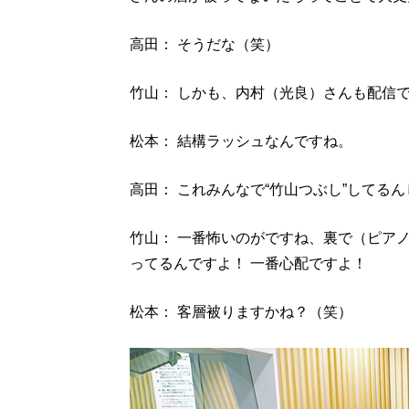
高田： そうだな（笑）
竹山： しかも、内村（光良）さんも配信
松本： 結構ラッシュなんですね。
高田： これみんなで“竹山つぶし”してる
竹山： 一番怖いのがですね、裏で（ピアノPOP
ってるんですよ！ 一番心配ですよ！
松本： 客層被りますかね？（笑）