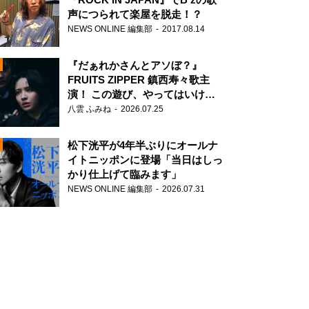
声につられて楽屋を脱走！？
NEWS ONLINE 編集部
2017.08.14
『だぁれかさんとアソぼ？』
FRUITS ZIPPER 鎮西寿々歌主
演！ この遊び、やってはいけま
せん。
八雲 ふみね
2026.07.25
N
松下洸平が4年半ぶりにオールナ
イトニッポンに登場「当日はしっ
かり仕上げて臨みます」
NEWS ONLINE 編集部
2026.07.31
N