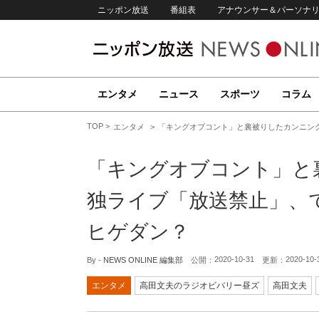
ニッポン放送
番組表
アナウンサー＆パーソナ
エンタメ
ニュース
スポーツ
コラム
TOP
エンタメ
「キングオブコント」と裏被りしたカンニン
「キングオブコント」と
独ライブ「放送禁止」、
ヒゲダン？
2020-10-31
2020-10-
By -
NEWS ONLINE 編集部
公開：
更新：
エンタメ
高田文夫のラジオビバリー昼ズ
高田文夫