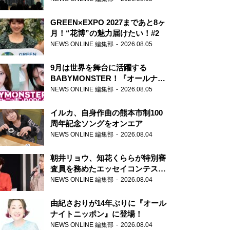
GREEN×EXPO 2027まであと8ヶ
月！“花博”の魅力届けたい！#2
NEWS ONLINE 編集部
2026.08.05
9月は世界を舞台に活躍する
BABYMONSTER！『オールナイ
トニッポンPODCAST』月替わり
NEWS ONLINE 編集部
2026.08.05
パーソナリティ
イルカ、自身作曲の熊本市制100
周年記念ソングをオンエア
NEWS ONLINE 編集部
2026.08.04
朝井リョウ、知花くららが特別審
査員を務めたエッセイコンテスト
の特別番組「#いまあなたに伝え
NEWS ONLINE 編集部
2026.08.04
たいこと」
由紀さおりが14年ぶりに『オール
ナイトニッポン』に登場！
NEWS ONLINE 編集部
2026.08.04