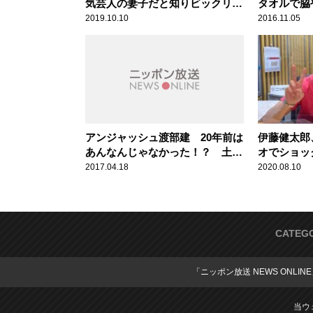
気芸人の妻子だと知りビックリ！
タオルで脇
「愛想よくしといて良かった」
じ？」辛坊
2019.10.10
2016.11.05
アンジャッシュ渡部建 20年前は
伊藤健太郎
あんなんじゃなかった！？ 土田
オでショッ
晃之が明かす
数年で一番
2017.04.18
2020.08.10
CATEG
「ニッポン放送 NEWS ONLIN
当ウ