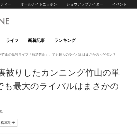
リティー
オールナイトニッポン
ショウアップナイター
イベント
ライフ
新着記事
ランキング
グ竹山の単独ライブ「放送禁止」、でも最大のライバルはまさかのヒゲダン？
裏被りしたカンニング竹山の単
でも最大のライバルはまさかの
31
松本明子