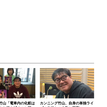
竹山「電車内の化粧は
カンニング竹山、自身の単独ライ