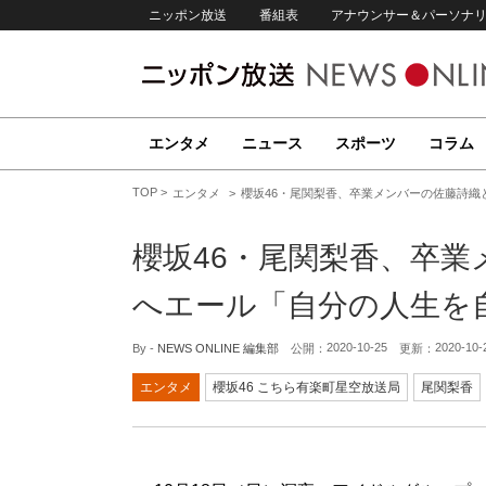
ニッポン放送
番組表
アナウンサー＆パーソナ
エンタメ
ニュース
スポーツ
コラム
TOP
エンタメ
櫻坂46・尾関梨香、卒業メンバーの佐藤詩
櫻坂46・尾関梨香、卒
へエール「自分の人生を
2020-10-25
2020-10-
By -
NEWS ONLINE 編集部
公開：
更新：
エンタメ
櫻坂46 こちら有楽町星空放送局
尾関梨香