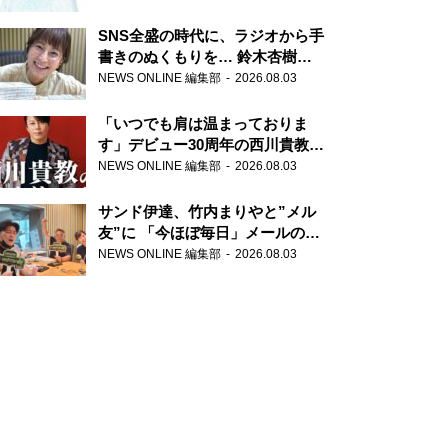
SNS全盛の時代に、ラジオから手
書きのぬくもりを… 鈴木杏樹の
直筆はがきが届く！
NEWS ONLINE 編集部
2026.08.03
『MUSIC10』こちら有楽町駅前
郵便局
「いつでも肩は温まっておりま
す」デビュー30周年の西川貴教が
『オールナイトニッポン』に登
NEWS ONLINE 編集部
2026.08.03
場！
サンド伊達、竹内まりやと”メル
友”に 「今ほぼ毎日」メールのや
り取り明かす
NEWS ONLINE 編集部
2026.08.03