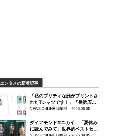
エンタメの新着記事
「私のプリティな顔がプリントさ
れたTシャツです！」『長浜広奈
天下無双』初の番組グッズ発売
NEWS ONLINE 編集部
2026.08.05
ダイアモンド✡ユカイ、「夏休み
に読んでみて」世界的ベストセラ
ー『アナスタシア』を紹介
NEWS ONLINE 編集部
2026.08.05