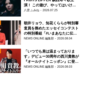
演！ この遊び、やってはいけま
せん。
八雲 ふみね
2026.07.25
朝井リョウ、知花くららが特別審
査員を務めたエッセイコンテスト
の特別番組「#いまあなたに伝え
たいこと」
NEWS ONLINE 編集部
2026.08.04
N
「いつでも肩は温まっておりま
す」デビュー30周年の西川貴教が
『オールナイトニッポン』に登
場！
NEWS ONLINE 編集部
2026.08.03
N