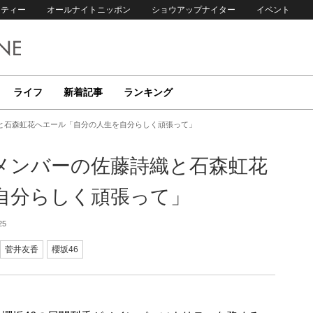
リティー
オールナイトニッポン
ショウアップナイター
イベント
ライフ
新着記事
ランキング
織と石森虹花へエール「自分の人生を自分らしく頑張って」
業メンバーの佐藤詩織と石森虹花
自分らしく頑張って」
25
菅井友香
櫻坂46