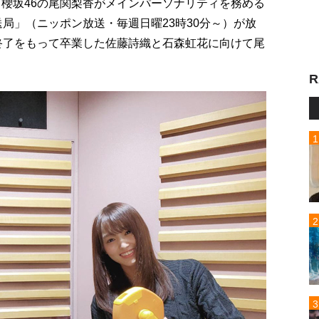
・櫻坂46の尾関梨香がメインパーソナリティを務める
送局」（ニッポン放送・毎週日曜23時30分～）が放
動終了をもって卒業した佐藤詩織と石森虹花に向けて尾
R