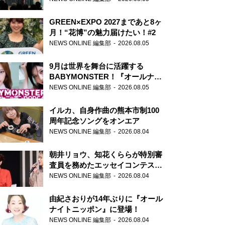
GREEN×EXPO 2027まであと8ヶ
月！“花博”の魅力届けたい！#2
NEWS ONLINE 編集部
2026.08.05
9月は世界を舞台に活躍する
BABYMONSTER！『オールナイ
トニッポンPODCAST』月替わり
NEWS ONLINE 編集部
2026.08.05
パーソナリティ
イルカ、自身作曲の熊本市制100
周年記念ソングをオンエア
NEWS ONLINE 編集部
2026.08.04
朝井リョウ、知花くららが特別審
査員を務めたエッセイコンテスト
の特別番組「#いまあなたに伝え
NEWS ONLINE 編集部
2026.08.04
たいこと」
由紀さおりが14年ぶりに『オール
ナイトニッポン』に登場！
NEWS ONLINE 編集部
2026.08.04