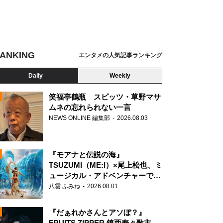
ANKING
エンタメの人気記事ランキング
Daily
Weekly
笑福亭鶴瓶 スピッツ・草野マサ
ムネの忘れられない一言
NEWS ONLINE 編集部
2026.08.03
N
『モアナと伝説の海』
TSUZUMI（ME:I）×尾上松也、ミ
ュージカル・アドベンチャーで美
声を響かせる
八雲 ふみね
2026.08.01
『だぁれかさんとアソぼ？』
FRUITS ZIPPER 鎮西寿々歌主