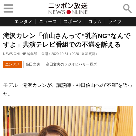
エンタメ
ニュース
スポーツ
コラム
ライフ
滝沢カレン「伯山さんって“乳首NG”なんで
すよ」共演テレビ番組での不満を訴える
NEWS ONLINE 編集部
公開：
2020-10-31
（
2020-10-31
更新）
エンタメ
高田文夫
高田文夫のラジオビバリー昼ズ
モデル・滝沢カレンが、講談師・神田伯山への“不満”を語っ
た。