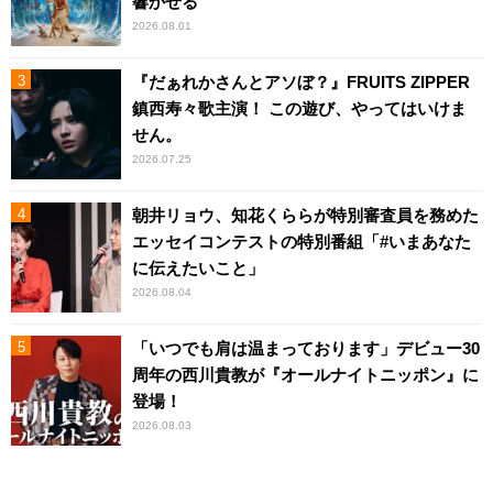
響かせる
2026.08.01
『だぁれかさんとアソぼ？』FRUITS ZIPPER
鎮西寿々歌主演！ この遊び、やってはいけま
せん。
2026.07.25
朝井リョウ、知花くららが特別審査員を務めた
エッセイコンテストの特別番組「#いまあなた
に伝えたいこと」
2026.08.04
「いつでも肩は温まっております」デビュー30
周年の西川貴教が『オールナイトニッポン』に
登場！
2026.08.03