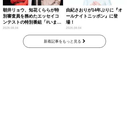
朝井リョウ、知花くららが特
由紀さおりが14年ぶりに『オ
別審査員を務めたエッセイコ
ールナイトニッポン』に登
ンテストの特別番組「#いまあ
場！
なたに伝えたいこと」
2026.08.04
2026.08.04
新着記事をもっと見る