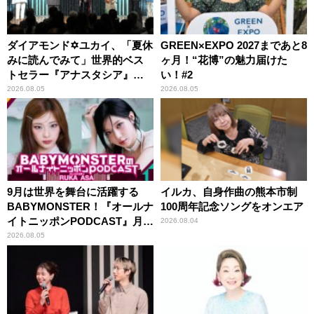
ダイアモンド✡ユカイ、「夏休
GREEN×EXPO 2027まであと8
みに読んでみて」世界的ベス
ヶ月！“花博”の魅力届けた
トセラー『アナスタシア』を
い！#2
紹介
2026.08.05
2026.08.05
9月は世界を舞台に活躍する
イルカ、自身作曲の熊本市制
BABYMONSTER！『オールナ
100周年記念ソングをオンエア
イトニッポンPODCAST』月替
2026.08.04
わりパーソナリティ
2026.08.05