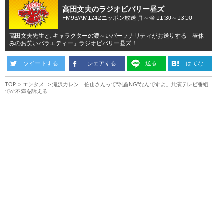
高田文夫のラジオビバリー昼ズ
FM93/AM1242ニッポン放送 月～金 11:30～13:00
高田文夫先生と､キャラクターの濃～いパーソナリティがお送りする「昼休
みのお笑いバラエティー」ラジオビバリー昼ズ！
ツイートする
シェアする
送る
はてな
TOP
エンタメ
滝沢カレン「伯山さんって“乳首NG”なんですよ」共演テレビ番組
での不満を訴える