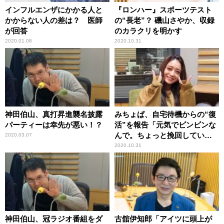
インフルエンザにかかる人と
『ロンハー』スポーツテスト
かからない人の差は？ 医師
の“長老”？ 磯山さやか、収録
が回答
のカラクリを明かす
2020.01.08
2020.10.31
神田伯山、真打昇進襲名披露
みちょぱ、自宅待機からの“復
パーティーは幸先が悪い！？
活”を報告「元気でビンビンな
んで。ちょっと挽回していこ
2020.03.07
うかなと思ってます」
2020.10.31
神田伯山、冠ラジオ番組をダ
古舘伊知郎「アイツに頭上が