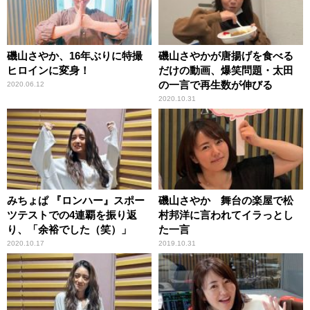
磯山さやか、16年ぶりに特撮
磯山さやかが唐揚げを食べる
ヒロインに変身！
だけの動画、爆笑問題・太田
の一言で再生数が伸びる
2020.06.12
2020.10.31
みちょぱ 『ロンハー』スポー
磯山さやか 舞台の楽屋で松
ツテストでの4連覇を振り返
村邦洋に言われてイラっとし
り、「余裕でした（笑）」
た一言
2020.10.17
2019.10.31