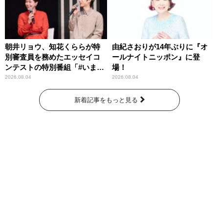
朝井リョウ、知花くららが特
由紀さおりが14年ぶりに『オ
別審査員を務めたエッセイコ
ールナイトニッポン』に登
ンテストの特別番組「#いまあ
場！
なたに伝えたいこと」
2026.08.04
2026.08.04
新着記事をもっと見る