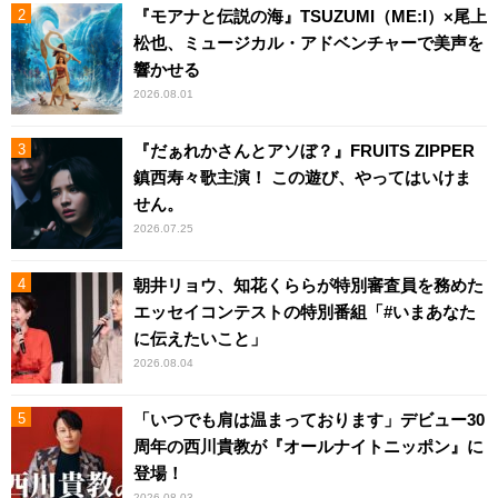
『モアナと伝説の海』TSUZUMI（ME:I）×尾上
松也、ミュージカル・アドベンチャーで美声を
響かせる
2026.08.01
『だぁれかさんとアソぼ？』FRUITS ZIPPER
鎮西寿々歌主演！ この遊び、やってはいけま
せん。
2026.07.25
朝井リョウ、知花くららが特別審査員を務めた
エッセイコンテストの特別番組「#いまあなた
に伝えたいこと」
2026.08.04
「いつでも肩は温まっております」デビュー30
周年の西川貴教が『オールナイトニッポン』に
登場！
2026.08.03