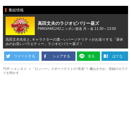
番組情報
高田文夫のラジオビバリー昼ズ
FM93/AM1242ニッポン放送 月～金 11:30～13:00
高田文夫先生と､キャラクターの濃～いパーソナリティがお送りする「昼休
みのお笑いバラエティー」ラジオビバリー昼ズ！
ツイートする
シェアする
送る
はてな
TOP
エンタメ
『ロンハー』スポーツテストの“長老”？ 磯山さやか、収録のカラク
リを明かす