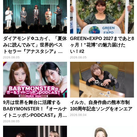
ダイアモンド✡ユカイ、「夏休
GREEN×EXPO 2027まであと8
みに読んでみて」世界的ベス
ヶ月！“花博”の魅力届けた
トセラー『アナスタシア』を
い！#2
紹介
2026.08.05
2026.08.05
9月は世界を舞台に活躍する
イルカ、自身作曲の熊本市制
BABYMONSTER！『オールナ
100周年記念ソングをオンエア
イトニッポンPODCAST』月替
2026.08.04
わりパーソナリティ
2026.08.05