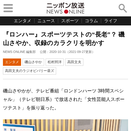
エンタメ
ニュース
スポーツ
コラム
ライフ
『ロンハー』スポーツテストの“長老”？ 磯
山さやか、収録のカラクリを明かす
NEWS ONLINE 編集部
公開：
2020-10-31
（
2021-09-27
更新）
エンタメ
磯山さやか
松村邦洋
高田文夫
高田文夫のラジオビバリー昼ズ
磯山さやかが、テレビ番組「ロンドンハーツ 3時間スペシ
ャル」（テレビ朝日系）で放送された「女性芸能人スポー
ツテスト」を振り返った。