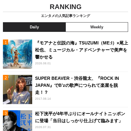
RANKING
エンタメの人気記事ランキング
Daily
Weekly
『モアナと伝説の海』TSUZUMI（ME:I）×尾上
松也、ミュージカル・アドベンチャーで美声を
響かせる
2026.08.01
SUPER BEAVER・渋谷龍太、『ROCK IN
JAPAN』でB’zの歌声につられて楽屋を脱
走！？
2017.08.14
松下洸平が4年半ぶりにオールナイトニッポン
に登場「当日はしっかり仕上げて臨みます」
2026.07.31