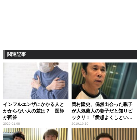
関連記事
インフルエンザにかかる人と
岡村隆史、偶然出会った親子
かからない人の差は？ 医師
が人気芸人の妻子だと知りビ
が回答
ックリ！「愛想よくしといて
良かった」
2020.01.08
2019.10.10