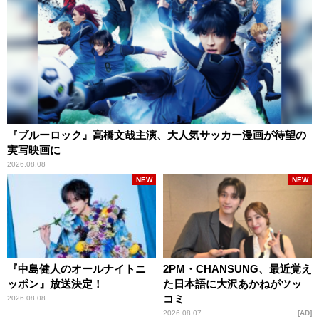
『ブルーロック』高橋文哉主演、大人気サッカー漫画が待望の
実写映画に
2026.08.08
NEW
NEW
『中島健人のオールナイトニ
2PM・CHANSUNG、最近覚え
ッポン』放送決定！
た日本語に大沢あかねがツッ
コミ
2026.08.08
2026.08.07
AD