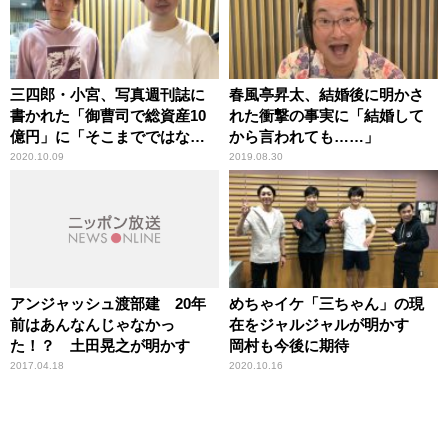
三四郎・小宮、写真週刊誌に
春風亭昇太、結婚後に明かさ
書かれた「御曹司で総資産10
れた衝撃の事実に「結婚して
億円」に「そこまでではない
から言われても……」
ね」
2020.10.09
2019.08.30
アンジャッシュ渡部建 20年
めちゃイケ「三ちゃん」の現
前はあんなんじゃなかっ
在をジャルジャルが明かす
た！？ 土田晃之が明かす
岡村も今後に期待
2017.04.18
2020.10.16