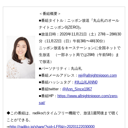
＜番組概要＞
■番組タイトル：ニッポン放送『丸山礼のオール
ナイトニッポン0(ZERO)』
■放送日時：2020年11月21日（土）27時～28時30
分（11月22日（日）午前3時〜4時30分）
ニッポン放送をキーステーションに全国ネットで
生放送 （一部ネット局では29時（午前5時）ま
で放送）
■パーソナリティ：丸山礼
■番組メールアドレス：
rei@allnightnippon.com
■番組ハッシュタグ：
#丸山礼ANN0
■番組twitter：
@Ann_Since1967
■番組HP：
https://www.allnightnippon.com/zero-
sat/
◆この番組は、radikoのタイムフリー機能で、放送1週間後まで聴く
ことができる。
⇒
http://radiko.jp/share/?sid=LFR&t=20201122030000