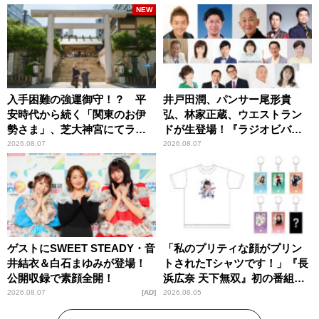
NEW
入手困難の強運御守！？ 平
井戸田潤、パンサー尾形貴
安時代から続く「関東のお伊
弘、林家正蔵、ウエストラン
勢さま」、芝大神宮にてラン
ドが生登場！『ラジオビバリ
パンプスが合格祈願！
ー昼ズ』
2026.08.07
2026.08.07
ゲストにSWEET STEADY・音
「私のプリティな顔がプリン
井結衣＆白石まゆみが登場！
トされたTシャツです！」『長
公開収録で素顔全開！
浜広奈 天下無双』初の番組グ
ッズ発売
2026.08.07
AD
2026.08.05