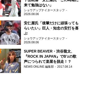
来て勉強はない」
ショウアップナイタースタッフ
2026.08.06
安仁屋氏「後輩だけに頑張っても
らいたい」巨人・知念の安打を喜
ぶ
N
ショウアップナイタースタッフ
AD
2026.08.06
SUPER BEAVER・渋谷龍太、
『ROCK IN JAPAN』でB’zの歌
声につられて楽屋を脱走！？
NEWS ONLINE 編集部
2017.08.14
2