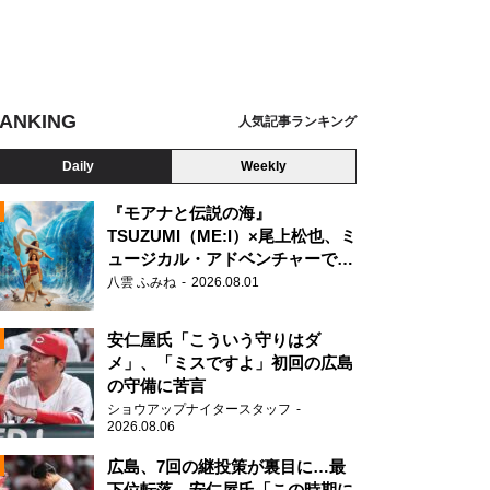
ANKING
人気記事ランキング
Daily
Weekly
『モアナと伝説の海』
TSUZUMI（ME:I）×尾上松也、ミ
ュージカル・アドベンチャーで美
N
声を響かせる
八雲 ふみね
2026.08.01
安仁屋氏「こういう守りはダ
メ」、「ミスですよ」初回の広島
ングDVD＆豪華化粧箱入りのプレミアム写真集「XY」
の守備に苦言
ショウアップナイタースタッフ
2026.08.06
広島、7回の継投策が裏目に…最
下位転落 安仁屋氏「この時期に