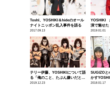
Toshl、YOSHIKI＆hideのオール
YOSHIK
ナイトニッポン乱入事件を語る
演で魅せた
テージ
2017.09.13
2019.01.01
テリー伊藤、YOSHIKIについて語
SUGIZOと
る「俺のこと、たぶん嫌いだと思
かすYOSH
う（笑）」
2019.12.23
2018.01.17