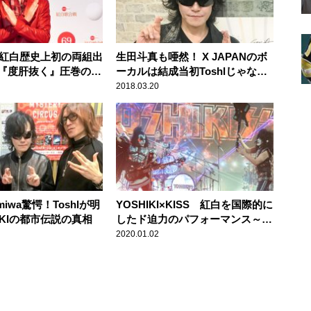
I 紅白歴史上初の両組出
生田斗真も唖然！ X JAPANのボ
『度肝抜く』圧巻のス
ーカルは結成当初Toshlじゃなか
った！？
2018.03.20
miwa驚愕！Toshlが明
YOSHIKI×KISS 紅白を国際的に
IKIの都市伝説の真相
したド迫力のパフォーマンス～
米・グラミー賞オフィシャルサイ
2020.01.02
トでも紹介