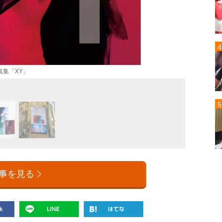
真集「XY」
事を見る