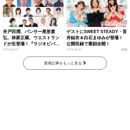
井戸田潤、パンサー尾形貴
ゲストにSWEET STEADY・音
弘、林家正蔵、ウエストラン
井結衣＆白石まゆみが登場！
ドが生登場！『ラジオビバリ
公開収録で素顔全開！
ー昼ズ』
2026.08.07
2026.08.07
AD
新着記事をもっと見る