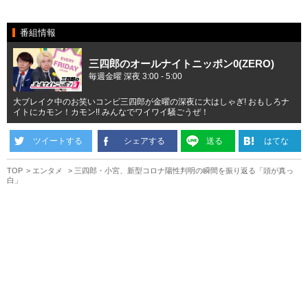
番組情報
三四郎のオールナイトニッポン0(ZERO)
毎週金曜 深夜 3:00 - 5:00
大ブレイク中のお笑いコンビ三四郎が金曜の深夜に大はしゃぎ! おもしろナ
イトにカモン！カモン!! みんなでワイワイ騒ごうぜ！
ツイートする
シェアする
送る
はてな
TOP
エンタメ
三四郎・小宮、新型コロナ陽性判明の瞬間を振り返る「頭が真っ
白」