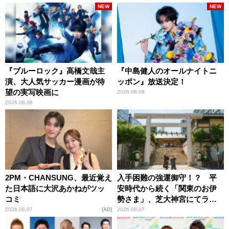
NEW
NEW
『ブルーロック』高橋文哉主
『中島健人のオールナイトニ
演、大人気サッカー漫画が待
ッポン』放送決定！
望の実写映画に
2026.08.08
2026.08.08
2PM・CHANSUNG、最近覚え
入手困難の強運御守！？ 平
た日本語に大沢あかねがツッ
安時代から続く「関東のお伊
コミ
勢さま」、芝大神宮にてラン
パンプスが合格祈願！
2026.08.07
AD
2026.08.07