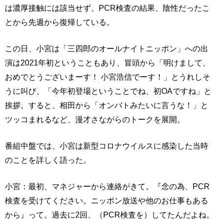
は濃厚接触には該当せず、PCR検査の結果、陰性だったこ
とから先週から復帰している。
この日、小宮は「三四郎のオールナイトニッポン」への出
演は2021年初ということもあり、冒頭から「明けまして、
おめでとうございまーす！ 小宮浩信でーす！」とうれしそ
うに叫び、「今年初登場ということでね、初OAですね」と
挨拶。すると、相田から「オンバトみたいに言うな！」と
ツッコまれるなど、漫才さながらのトークを展開。
番組中盤では、小宮は新型コロナウイルスに感染した当時
のことを詳しく語った。
小宮：最初、マネジャーから連絡がきて。『念の為、PCR
検査を受けてください。ニッポン放送や他のお仕事もある
から』って。過去に2回、（PCR検査を）してたんだよね。