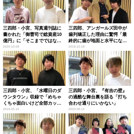
三四郎・小宮、写真週刊誌に
三四郎、アンガールズ田中が
書かれた「御曹司で総資産10
歯列矯正した理由に驚愕「最
億円」に「そこまでではない
終的に歯が地面と水平にな
ね」
る」
2020.10.09
2019.10.18
三四郎・小宮、「水曜日のダ
三四郎・小宮、『有吉の壁』
ウンタウン」収録で「めちゃ
の過酷な舞台裏を語る「打ち
くちゃ面白いけど全部カッ
合わせ通りにいかない」
ト」
2019.05.10
2020.06.12