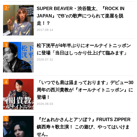
SUPER BEAVER・渋谷龍太、『ROCK IN
JAPAN』でB’zの歌声につられて楽屋を脱
走！？
2017.08.14
松下洸平が4年半ぶりにオールナイトニッポン
に登場「当日はしっかり仕上げて臨みます」
2026.07.31
「いつでも肩は温まっております」デビュー30
周年の西川貴教が『オールナイトニッポン』に
登場！
2026.08.03
『だぁれかさんとアソぼ？』FRUITS ZIPPER
鎮西寿々歌主演！ この遊び、やってはいけま
せん。