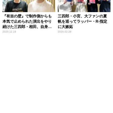
『有吉の壁』で制作側からも
三四郎・小宮、大ファンの夏
本気で止められた演出をやり
帆を巡ってラッパー・R-指定
続けた三四郎・相田、自身の
に大嫉妬
名前がトレンド入りし「報わ
2020.12.18
2020.02.28
れた」