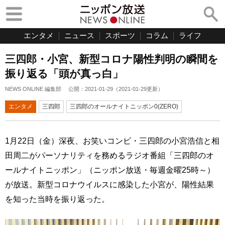
エンタメ
ニュース
スポーツ
コラム
ライフ
三四郎・小宮、新型コロナ陽性判明の瞬間を
振り返る「頭が真っ白」
NEWS ONLINE 編集部
公開：
2021-01-29
（
2021-01-29
更新）
エンタメ
三四郎
三四郎のオールナイトニッポン0(ZERO)
1月22日（金）深夜、お笑いコンビ・三四郎の小宮浩信と相
田周二がパーソナリティを務めるラジオ番組「三四郎のオ
ールナイトニッポン」（ニッポン放送・毎週金曜25時～）
が放送。新型コロナウイルスに感染した小宮が、陽性結果
を知った当時を振り返った。