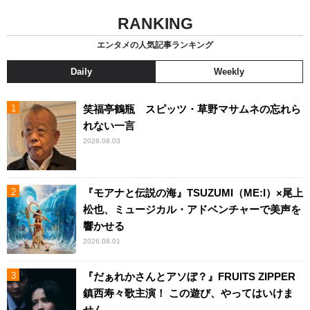
RANKING
エンタメの人気記事ランキング
Daily
Weekly
笑福亭鶴瓶 スピッツ・草野マサムネの忘れら
れない一言
2026.08.03
『モアナと伝説の海』TSUZUMI（ME:I）×尾上
松也、ミュージカル・アドベンチャーで美声を
響かせる
2026.08.01
『だぁれかさんとアソぼ？』FRUITS ZIPPER
鎮西寿々歌主演！ この遊び、やってはいけま
せん。