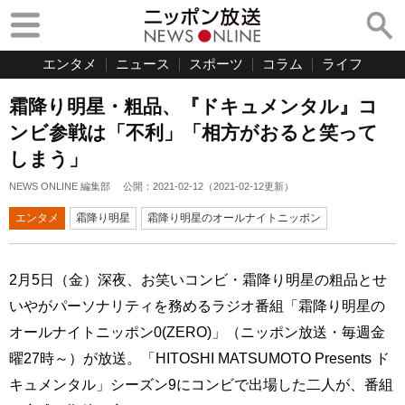
エンタメ
ニュース
スポーツ
コラム
ライフ
霜降り明星・粗品、『ドキュメンタル』コ
ンビ参戦は「不利」「相方がおると笑って
しまう」
NEWS ONLINE 編集部
公開：
2021-02-12
（
2021-02-12
更新）
エンタメ
霜降り明星
霜降り明星のオールナイトニッポン
2月5日（金）深夜、お笑いコンビ・霜降り明星の粗品とせ
いやがパーソナリティを務めるラジオ番組「霜降り明星の
オールナイトニッポン0(ZERO)」（ニッポン放送・毎週金
曜27時～）が放送。「HITOSHI MATSUMOTO Presents ド
キュメンタル」シーズン9にコンビで出場した二人が、番組