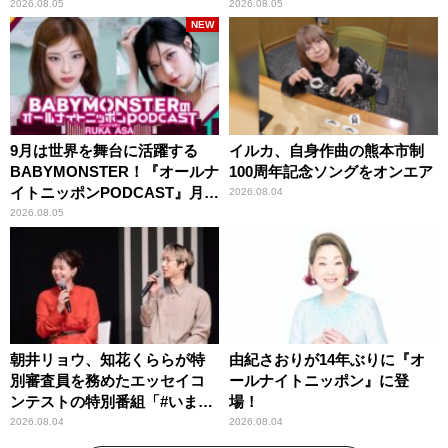
紹介
2026.08.05
2026.08.05
NEW
9月は世界を舞台に活躍する
イルカ、自身作曲の熊本市制
BABYMONSTER！『オールナ
100周年記念ソングをオンエア
イトニッポンPODCAST』月替
2026.08.04
わりパーソナリティ
2026.08.05
朝井リョウ、知花くららが特
由紀さおりが14年ぶりに『オ
別審査員を務めたエッセイコ
ールナイトニッポン』に登
ンテストの特別番組「#いまあ
場！
なたに伝えたいこと」
2026.08.04
2026.08.04