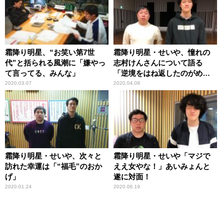
霜降り明星、“お笑い第7世
霜降り明星・せいや、憧れの
代”と括られる風潮に「嫌やっ
志村けんさんについて語る
て言ってる、みんな」
「逆境をはね返したのがめっ
ちゃ好き」
2020.03.07
2020.04.08
霜降り明星・せいや、次々と
霜降り明星・せいや「マジで
訪れた幸運は「“福毛”のおか
ええ女やな！」あいみょんと
げ」
遂に対面！
2020.01.24
2020.06.19