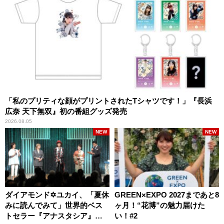
「私のプリティな顔がプリントされたTシャツです！」『長浜
広奈 天下無双』初の番組グッズ発売
2026.08.05
NEW
NEW
ダイアモンド✡ユカイ、「夏休
GREEN×EXPO 2027まであと8
みに読んでみて」世界的ベス
ヶ月！“花博”の魅力届けた
トセラー『アナスタシア』を
い！#2