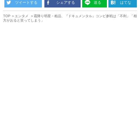
ツイートする
シェアする
送る
はてな
TOP
エンタメ
霜降り明星・粗品、『ドキュメンタル』コンビ参戦は「不利」「相
方がおると笑ってしまう」