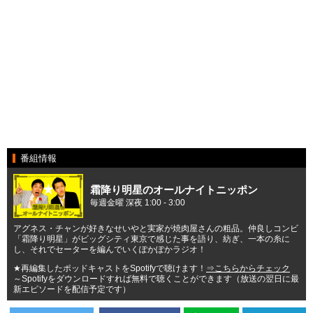
番組情報
霜降り明星のオールナイトニッポン
毎週金曜 深夜 1:00 - 3:00
アグネス・チャンが好きなせいやと実家が焼肉屋さんの粗品。仲良しコンビ
「霜降り明星」がビッグシティ東京で感じた事を語り、紡ぎ、一本の糸に
し、それでセーターを編んでいくぽかぽかラジオ！
★再編集したポッドキャストをSpotifyで聴けます！
⇒こちらからチェック
～Spotifyをダウンロードすれば無料で聴くことができます（放送の翌日に最
新エピソードを配信予定です）