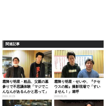
関連記事
霜降り明星・粗品、父親の墓
霜降り明星・せいや、『テセ
参りで不思議体験「マジでこ
ウスの船』撮影現場で「すい
んなんがあるんかと思って」
ません！」連呼
2020.10.23
2020.01.31