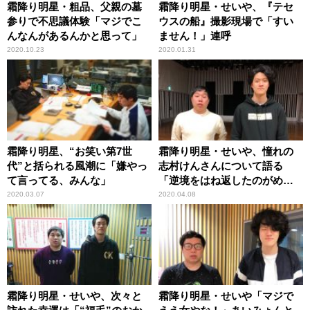
霜降り明星・粗品、父親の墓
霜降り明星・せいや、『テセ
参りで不思議体験「マジでこ
ウスの船』撮影現場で「すい
んなんがあるんかと思って」
ません！」連呼
2020.10.23
2020.01.31
霜降り明星、“お笑い第7世
霜降り明星・せいや、憧れの
代”と括られる風潮に「嫌やっ
志村けんさんについて語る
て言ってる、みんな」
「逆境をはね返したのがめっ
ちゃ好き」
2020.03.07
2020.04.08
霜降り明星・せいや、次々と
霜降り明星・せいや「マジで