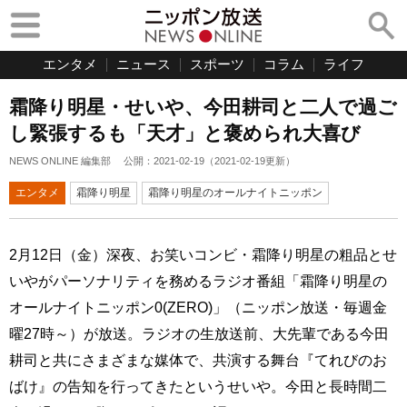
エンタメ
ニュース
スポーツ
コラム
ライフ
霜降り明星・せいや、今田耕司と二人で過ご
し緊張するも「天才」と褒められ大喜び
NEWS ONLINE 編集部
公開：
2021-02-19
（
2021-02-19
更新）
エンタメ
霜降り明星
霜降り明星のオールナイトニッポン
2月12日（金）深夜、お笑いコンビ・霜降り明星の粗品とせ
いやがパーソナリティを務めるラジオ番組「霜降り明星の
オールナイトニッポン0(ZERO)」（ニッポン放送・毎週金
曜27時～）が放送。ラジオの生放送前、大先輩である今田
耕司と共にさまざまな媒体で、共演する舞台『てれびのお
ばけ』の告知を行ってきたというせいや。今田と長時間二