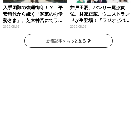
入手困難の強運御守！？ 平
井戸田潤、パンサー尾形貴
安時代から続く「関東のお伊
弘、林家正蔵、ウエストラン
勢さま」、芝大神宮にてラン
ドが生登場！『ラジオビバリ
パンプスが合格祈願！
ー昼ズ』
2026.08.07
2026.08.07
新着記事をもっと見る