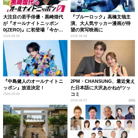
大注目の若手俳優・黒崎煌代
『ブルーロック』高橋文哉主
が『オールナイトニッポン
演、大人気サッカー漫画が待
0(ZERO)』に初登場「今から
望の実写映画に
とてもワクワクしておりま
2026.08.08
2026.08.08
す！」
『中島健人のオールナイトニ
2PM・CHANSUNG、最近覚え
ッポン』放送決定！
た日本語に大沢あかねがツッ
コミ
2026.08.08
2026.08.07
AD