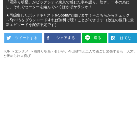
「霜降り明星」がビッグシティ東京で感じた事を語り、紡ぎ、一本の糸に
し、それでセーターを編んでいくぽかぽかラジオ！
★再編集したポッドキャストをSpotifyで聴けます！
⇒こちらからチェック
～Spotifyをダウンロードすれば無料で聴くことができます（放送の翌日に最
新エピソードを配信予定です）
ツイートする
シェアする
送る
はてな
TOP
エンタメ
霜降り明星・せいや、今田耕司と二人で過ごし緊張するも「天才」
と褒められ大喜び