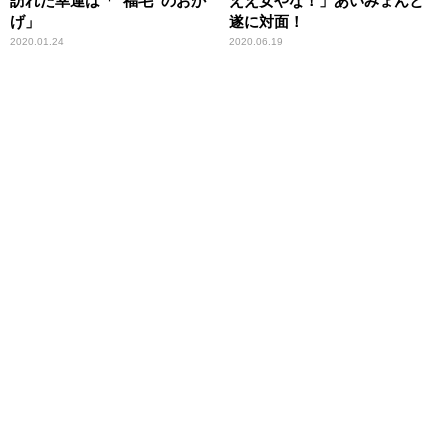
訪れた幸運は「“福毛”のおか
ええ女やな！」あいみょんと
げ」
遂に対面！
2020.01.24
2020.06.19