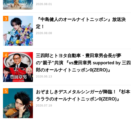
2026.08.01
『中島健人のオールナイトニッポン』放送決
定！
2026.08.08
三四郎とトヨタ自動車・豊田章男会長が夢
の“親子”共演 『vs豊田章男 supported by 三四
郎のオールナイトニッポン0(ZERO)』
2026.06.13
おぞましきデスメタルシンガーが降臨！『杉本
ラララのオールナイトニッポン0(ZERO)』
2026.07.19