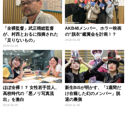
「全裸監督」武正晴総監督
AKB48メンバー、ホラー映画
が、村西とおるに指摘された
の“脱衣“鑑賞会を計画！？
「足りないもの」
2018.01.29
2020.01.04
ほぼ全裸！？ 女性若手芸人、
新生BiSが明かす、「1週間だ
高校時代の「悪ノリ写真流
け在籍した幻のメンバー」脱
出」を激白
退の裏側
2018.06.30
2019.11.20