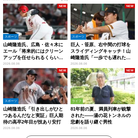
NEW
NEW
スポーツ
スポーツ
山崎隆造氏、広島・佐々木に
巨人・笹原、右中間の打球を
エール「将来的にはクリーン
スライディングキャッチ！山
アップを任せられるくらいま
崎隆造氏「一歩でも遅れた
では成長して」
ら…」
2026.08.06
2026.08.06
NEW
NEW
スポーツ
ライフ
山崎隆造氏「引き出しがひと
81年前の夏、満員列車が銃撃
つあるんだなと実証」巨人期
された――湯の花トンネルの
待の高卒2年目が技あり安打
悲劇を語り継ぐ男性
2026.08.06
2026.08.06