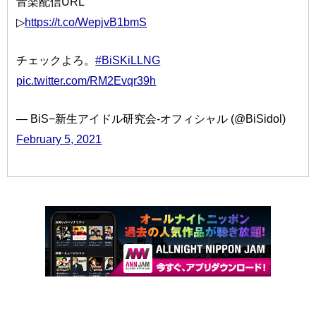
音楽配信URL
▷
https://t.co/WepjvB1bmS
チェックよろ。
#BiSKiLLNG
pic.twitter.com/RM2Evqr39h
— BiS−新生アイドル研究会-オフィシャル (@BiSidol)
February 5, 2021