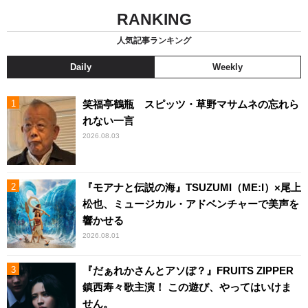
RANKING
人気記事ランキング
Daily
Weekly
笑福亭鶴瓶 スピッツ・草野マサムネの忘れら
れない一言
2026.08.03
『モアナと伝説の海』TSUZUMI（ME:I）×尾上
松也、ミュージカル・アドベンチャーで美声を
響かせる
2026.08.01
『だぁれかさんとアソぼ？』FRUITS ZIPPER
鎮西寿々歌主演！ この遊び、やってはいけま
せん。