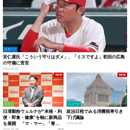
スポーツ
安仁屋氏「こういう守りはダメ」、「ミスですよ」初回の広島
の守備に苦言
2026.08.06
NEW
NEW
ライフ
ニュース
日清製粉ウェルナが“本格・利
政治日程でみる消費税率引き
便・即食・健康”を軸に新商品
下げ議論
を展開 「マ・マー」「青の
2026.08.06
洞窟」ブランドを強化
2026.08.06
AD