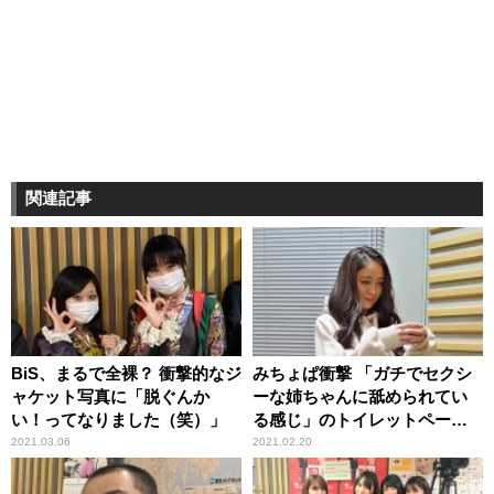
関連記事
BiS、まるで全裸？ 衝撃的なジ
みちょぱ衝撃 「ガチでセクシ
ャケット写真に「脱ぐんか
ーな姉ちゃんに舐められてい
い！ってなりました（笑）」
る感じ」のトイレットペーパ
ーイラストを目にして
2021.03.06
2021.02.20