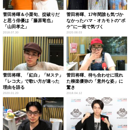
菅田将暉＆小栗旬、掟破りだ
菅田将暉、17年間誰も気づか
と思う俳優は「藤原竜也」
なかったハマ・オカモトの“ボ
「山田孝之」
ケ”に一発で気づく
2018.07.30
2020.08.03
菅田将暉、「紅白」「Mステ」
菅田将暉、待ち合わせに現れ
「レコ大」で歌い方が違った
た柳楽優弥の「意外な姿」に
理由を語る
驚き
2020.01.20
2018.04.12