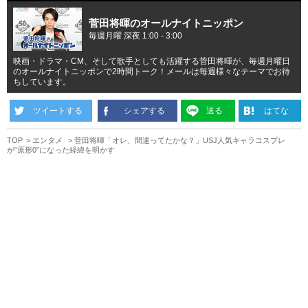
菅田将暉のオールナイトニッポン
毎週月曜 深夜 1:00 - 3:00
映画・ドラマ・CM、そして歌手としても活躍する菅田将暉が、毎週月曜日
のオールナイトニッポンで2時間トーク！メールは毎週様々なテーマでお待
ちしています。
ツイートする
シェアする
送る
はてな
TOP
エンタメ
菅田将暉「オレ、間違ってたかな？」USJ人気キャラコスプレ
が“原形0”になった経緯を明かす