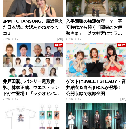
2PM・CHANSUNG、最近覚え
入手困難の強運御守！？ 平
た日本語に大沢あかねがツッ
安時代から続く「関東のお伊
コミ
勢さま」、芝大神宮にてラン
パンプスが合格祈願！
2026.08.07
AD
2026.08.07
NEW
NEW
井戸田潤、パンサー尾形貴
ゲストにSWEET STEADY・音
弘、林家正蔵、ウエストラン
井結衣＆白石まゆみが登場！
ドが生登場！『ラジオビバリ
公開収録で素顔全開！
ー昼ズ』
2026.08.07
2026.08.07
AD