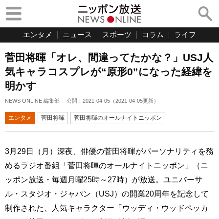
エンタメ
ニュース
スポーツ
コラム
ライフ
菅田将暉「オレ、間違ってたかな？」USJ人
気キャラコスプレが“原形0”になった経緯を
明かす
NEWS ONLINE 編集部
公開：
2021-04-05
（
2021-04-05
更新）
エンタメ
菅田将暉
菅田将暉のオールナイトニッポン
3月29日（月）深夜、俳優の菅田将暉がパーソナリティを務
めるラジオ番組「菅田将暉のオールナイトニッポン」（ニ
ッポン放送・毎週月曜25時～27時）が放送。ユニバーサ
ル・スタジオ・ジャパン（USJ）の開業20周年を記念して
制作された、人気キャラクター「ウッディ・ウッドペッカ