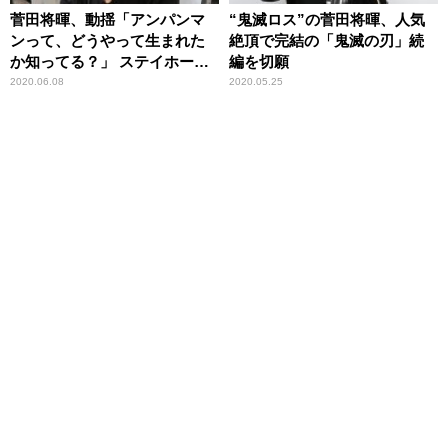
菅田将暉、動揺「アンパンマ
“鬼滅ロス”の菅田将暉、人気
ンって、どうやって生まれた
絶頂で完結の「鬼滅の刃」続
か知ってる？」 ステイホーム
編を切願
中に偶然見たアニメに衝撃
2020.06.08
2020.05.25