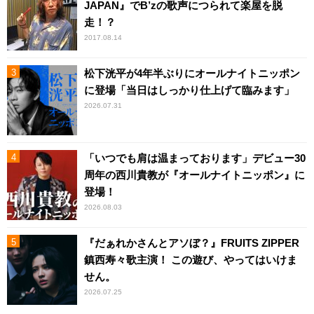
JAPAN』でB’zの歌声につられて楽屋を脱
走！？
2017.08.14
松下洸平が4年半ぶりにオールナイトニッポン
に登場「当日はしっかり仕上げて臨みます」
2026.07.31
「いつでも肩は温まっております」デビュー30
周年の西川貴教が『オールナイトニッポン』に
登場！
2026.08.03
『だぁれかさんとアソぼ？』FRUITS ZIPPER
鎮西寿々歌主演！ この遊び、やってはいけま
せん。
2026.07.25