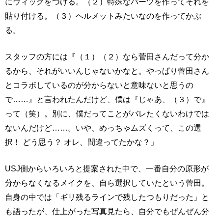
にウィッグをつける。（２）特殊なパーツを作ってそれを
貼り付ける。（３）ヘルメットみたいなのを作ってかぶ
る。
スタッフの方には『（１）（２）なら菅田さんだって分か
るから、それがいいんじゃないかなと。やっぱり菅田さん
とコラボしているのが分からないと意味ないと思うの
で……』と言われたんだけど、僕は『じゃあ、（３）で』
って（笑）。別に、僕だってことがバレたくないわけでは
ないんだけど……。いや、めっちゃムズくって、この選
択！ どう思う？ オレ、間違ってたかな？」
USJ側からいろいろと提案された中で、一番自分の原形が
分からなくなるメイクを、自ら選択していたという菅田。
自身の中では「ギリ残るラインで残したつもりだった」と
も語ったが、仕上がった写真見たら、自分でもぜんぜん分