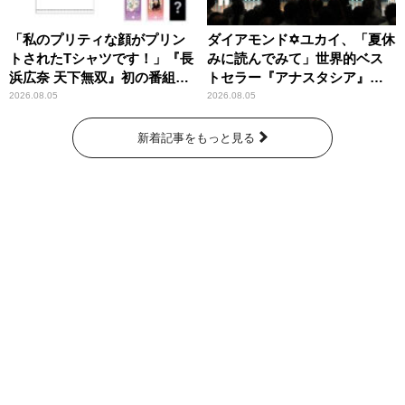
「私のプリティな顔がプリン
ダイアモンド✡ユカイ、「夏休
トされたTシャツです！」『長
みに読んでみて」世界的ベス
浜広奈 天下無双』初の番組グ
トセラー『アナスタシア』を
ッズ発売
紹介
2026.08.05
2026.08.05
新着記事をもっと見る