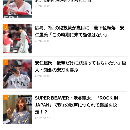
2026.08.06
広島、7回の継投策が裏目に…最下位転落 安
仁屋氏「この時期に来て勉強はない」
2026.08.06
安仁屋氏「後輩だけに頑張ってもらいたい」巨
人・知念の安打を喜ぶ
2026.08.06
SUPER BEAVER・渋谷龍太、『ROCK IN
JAPAN』でB’zの歌声につられて楽屋を脱
走！？
2017.08.14