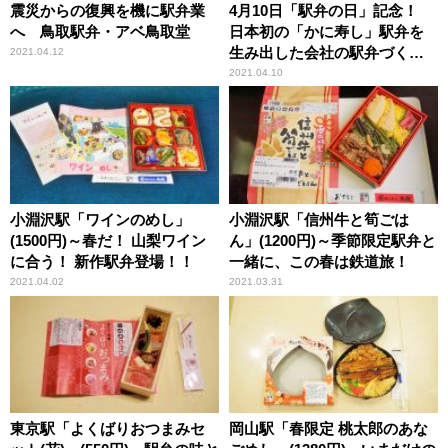
震災からの復興を機に駅弁業
4月10日「駅弁の日」記念！
へ 鳥取駅弁・アベ鳥取堂
日本初の「かに寿し」駅弁を
生み出した会社の駅弁づくり
2021.04.12
に密着
2021.04.10
小淵沢駅「ワインのめし」
小淵沢駅「信州牛と筍ごは
(1500円)～春だ！ 山梨ワイン
ん」(1200円)～季節限定駅弁と
に合う！ 新作駅弁登場！！
一緒に、この春は鉄道旅！
2021.04.02
2021.03.31
東京駅「よくばりおつまみセ
岡山駅「春限定 桃太郎のあな