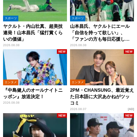
スポーツ
スポーツ
ヤクルト・内山壮真、超美技
山本昌氏、ヤクルトにエール
連発！山本昌氏「猛打賞くら
「自信を持って欲しい」、
いの価値」
「ファンの方も毎日応援して
くれています」
2026.08.08
2026.08.08
NEW
NEW
エンタメ
エンタメ
『中島健人のオールナイトニ
2PM・CHANSUNG、最近覚え
ッポン』放送決定！
た日本語に大沢あかねがツッ
コミ
2026.08.08
2026.08.07
AD
NEW
NEW