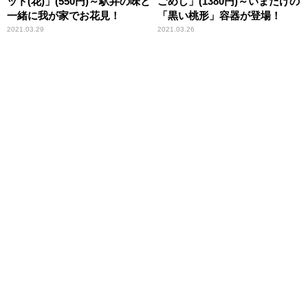
ット(花)」(550円)～駅弁の味と
ごめし」(1380円)～いまだけの
一緒に我が家でお花見！
「黒い桃形」容器が登場！
2021.03.29
2021.03.26