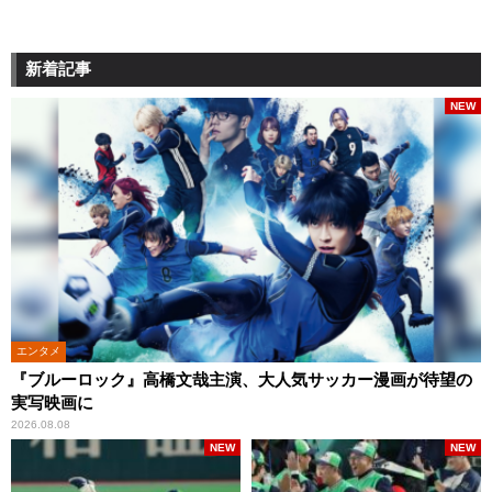
新着記事
NEW
エンタメ
『ブルーロック』高橋文哉主演、大人気サッカー漫画が待望の
実写映画に
2026.08.08
NEW
NEW