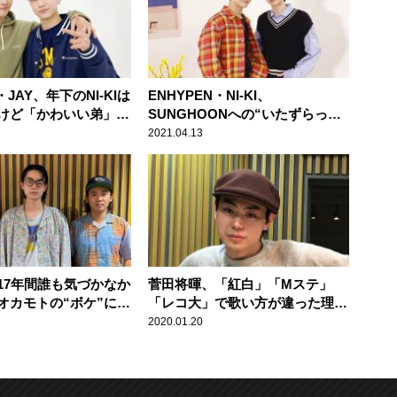
・JAY、年下のNI-KIは
ENHYPEN・NI-KI、
けど「かわいい弟」
SUNGHOONへの“いたずらっ子
思わず「照れますね」
エピソード”を披露
2021.04.13
17年間誰も気づかなか
菅田将暉、「紅白」「Mステ」
オカモトの“ボケ”に一
「レコ大」で歌い方が違った理由
を語る
2020.01.20