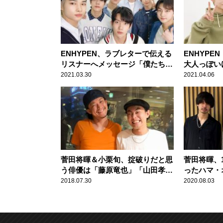
ENHYPEN、ラブレターで伝える
ENHYPEN
リスナーへメッセージ「僕たちと
大人っぽい
素敵な時間を過ごしましょう」
NI-KIも
2021.03.30
2021.04.06
菅田将暉＆小栗旬、掟破りだと思
菅田将暉、
う俳優は「藤原竜也」「山田孝
ったハマ・
之」
発で気づく
2018.07.30
2020.08.03