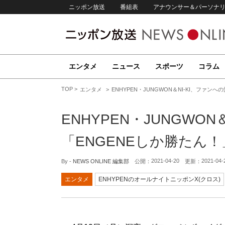
ニッポン放送
番組表
アナウンサー＆パーソナ
エンタメ
ニュース
スポーツ
コラム
TOP
エンタメ
ENHYPEN・JUNGWON＆NI-KI、ファン
ENHYPEN・JUNGWO
「ENGENEしか勝たん！
2021-04-20
2021-04-
By -
NEWS ONLINE 編集部
公開：
更新：
エンタメ
ENHYPENのオールナイトニッポンX(クロス)