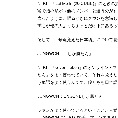
NI-KI：『Let Me In (20 CUBE
癖で指の形が（他のメンバーと違うのが）
言ったように、踊るときにダウンを意識し
重心が他の人よりちょっとだけ下にあるっ
そして、「最近覚えた日本語」について聴
JUNGWON：「しか勝たん」！
NI-KI：『Given-Taken』のオン
たん」をよく使われていて、それを覚えた
う単語をよく使うんです。僕たちも日本語
JUNGWON：ENGENEしか勝たん！
ファンがよく使っているということから覚
JUNGWONにNI-KIも拍手。ファンであ