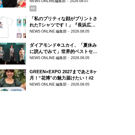
録で素顔全開！
NEWS ONLINE編集部
2026.08.07
AD
「私のプリティな顔がプリントさ
れたTシャツです！」『長浜広奈
天下無双』初の番組グッズ発売
NEWS ONLINE 編集部
2026.08.05
ダイアモンド✡ユカイ、「夏休み
に読んでみて」世界的ベストセラ
ー『アナスタシア』を紹介
NEWS ONLINE 編集部
2026.08.05
GREEN×EXPO 2027まであと8ヶ
月！“花博”の魅力届けたい！#2
NEWS ONLINE 編集部
2026.08.05