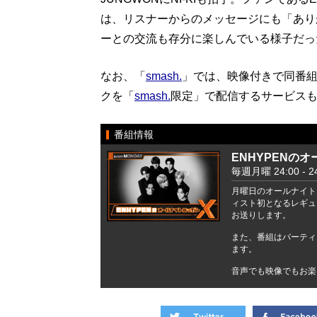
は、リスナーからのメッセージにも「あり
ーとの交流も存分に楽しんでいる様子だっ
なお、「
smash.
」では、映像付きで同番
クを「
smash.
限定」で配信するサービス
番組情報
ENHYPENの
毎週月曜 24:00 - 24
月曜日のオールナイト
ィスト初となるレギュ
お送りします。
また、番組はバーティ
ます。
音声でも映像でもお楽