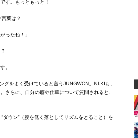
いです。もっともっと！
しい言葉は？
上がったね！」
は？
ます。
をよく受けていると言うJUNGWON。NI-KIも、
絶賛。さらに、自分の癖や仕草について質問されると、
でよく“ダウン”（腰を低く落としてリズムをとること）を