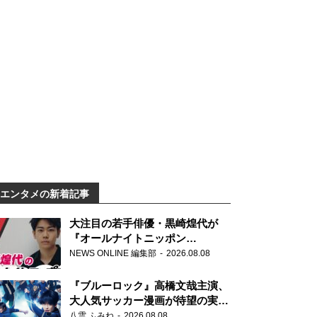
エンタメの新着記事
大注目の若手俳優・黒崎煌代が
『オールナイトニッポン
0(ZERO)』に初登場「今からとて
NEWS ONLINE 編集部
2026.08.08
もワクワクしております！」
『ブルーロック』高橋文哉主演、
大人気サッカー漫画が待望の実写
映画に
八雲 ふみね
2026.08.08