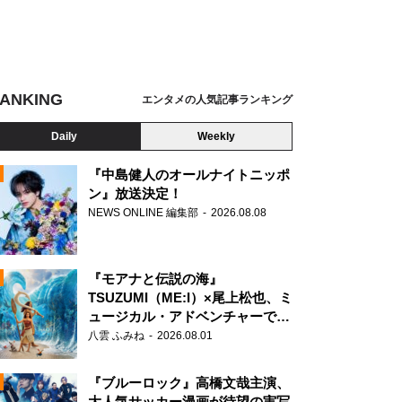
ANKING
エンタメの人気記事ランキング
Daily
Weekly
『中島健人のオールナイトニッポ
ン』放送決定！
NEWS ONLINE 編集部
2026.08.08
N
『モアナと伝説の海』
TSUZUMI（ME:I）×尾上松也、ミ
ュージカル・アドベンチャーで美
声を響かせる
八雲 ふみね
2026.08.01
『ブルーロック』高橋文哉主演、
大人気サッカー漫画が待望の実写