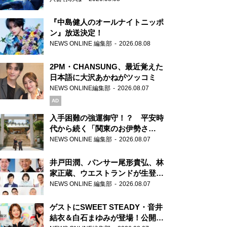
『中島健人のオールナイトニッポ
ン』放送決定！
NEWS ONLINE 編集部
2026.08.08
2PM・CHANSUNG、最近覚えた
日本語に大沢あかねがツッコミ
NEWS ONLINE編集部
2026.08.07
AD
入手困難の強運御守！？ 平安時
代から続く「関東のお伊勢さ
ま」、芝大神宮にてランパンプス
NEWS ONLINE 編集部
2026.08.07
が合格祈願！
井戸田潤、パンサー尾形貴弘、林
家正蔵、ウエストランドが生登
場！『ラジオビバリー昼ズ』
NEWS ONLINE 編集部
2026.08.07
ゲストにSWEET STEADY・音井
結衣＆白石まゆみが登場！公開収