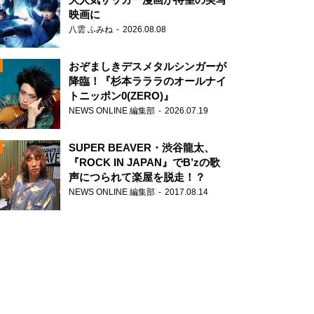
映画に
八雲 ふみね
2026.08.08
おぞましきデスメタルシンガーが
降臨！『杉本ラララのオールナイ
トニッポン0(ZERO)』
NEWS ONLINE 編集部
2026.07.19
N
SUPER BEAVER・渋谷龍太、
『ROCK IN JAPAN』でB’zの歌
声につられて楽屋を脱走！？
NEWS ONLINE 編集部
2017.08.14
N