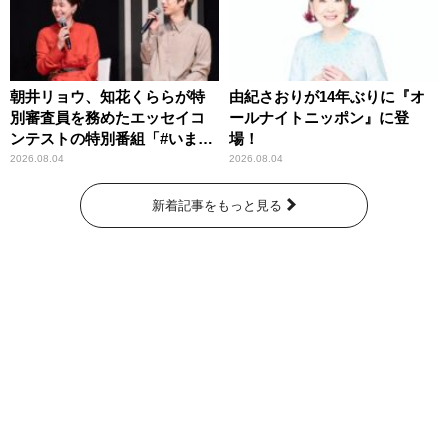
朝井リョウ、知花くららが特
由紀さおりが14年ぶりに『オ
別審査員を務めたエッセイコ
ールナイトニッポン』に登
ンテストの特別番組「#いまあ
場！
なたに伝えたいこと」
2026.08.04
2026.08.04
新着記事をもっと見る