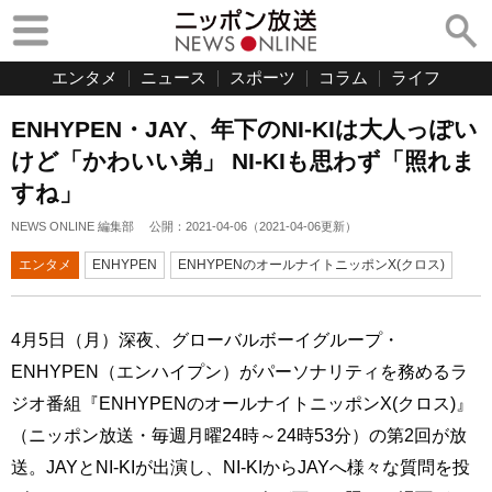
エンタメ
ニュース
スポーツ
コラム
ライフ
ENHYPEN・JAY、年下のNI-KIは大人っぽい
けど「かわいい弟」 NI-KIも思わず「照れま
すね」
NEWS ONLINE 編集部
公開：
2021-04-06
（
2021-04-06
更新）
エンタメ
ENHYPEN
ENHYPENのオールナイトニッポンX(クロス)
4月5日（月）深夜、グローバルボーイグループ・
ENHYPEN（エンハイプン）がパーソナリティを務めるラ
ジオ番組『ENHYPENのオールナイトニッポンX(クロス)』
（ニッポン放送・毎週月曜24時～24時53分）の第2回が放
送。JAYとNI-KIが出演し、NI-KIからJAYへ様々な質問を投