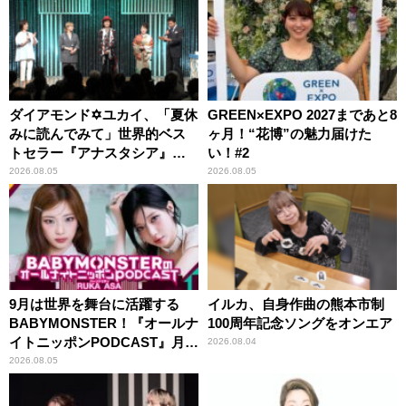
ダイアモンド✡ユカイ、「夏休
GREEN×EXPO 2027まであと8
みに読んでみて」世界的ベス
ヶ月！“花博”の魅力届けた
トセラー『アナスタシア』を
い！#2
紹介
2026.08.05
2026.08.05
9月は世界を舞台に活躍する
イルカ、自身作曲の熊本市制
BABYMONSTER！『オールナ
100周年記念ソングをオンエア
イトニッポンPODCAST』月替
2026.08.04
わりパーソナリティ
2026.08.05