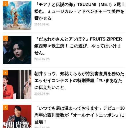
『モアナと伝説の海』TSUZUMI（ME:I）×尾上
松也、ミュージカル・アドベンチャーで美声を
響かせる
2026.08.01
『だぁれかさんとアソぼ？』FRUITS ZIPPER
鎮西寿々歌主演！ この遊び、やってはいけま
せん。
2026.07.25
朝井リョウ、知花くららが特別審査員を務めた
エッセイコンテストの特別番組「#いまあなた
に伝えたいこと」
2026.08.04
「いつでも肩は温まっております」デビュー30
周年の西川貴教が『オールナイトニッポン』に
登場！