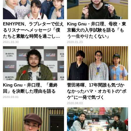
ENHYPEN、ラブレターで伝え
King Gnu・井口理、母校・東
るリスナーへメッセージ「僕
京藝大の入学試験を語る「も
たちと素敵な時間を過ごしま
う一生やりたくない」
しょう」
2021.03.30
2020.01.23
King Gnu・井口理、「最終
菅田将暉、17年間誰も気づか
回」を決断した理由を語る
なかったハマ・オカモトの“ボ
ケ”に一発で気づく
2020.03.01
2020.08.03