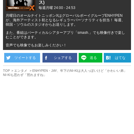
ス)
毎週月曜 24:00 - 24:53
月曜日のオールナイトニッポンXはグローバルボーイグループENHYPEN
が、海外アーティスト初となるレギュラーパーソナリティを担当！ 毎週、
韓国・ソウルのスタジオからお送りします。
また、番組はバーティカルシアターアプリ「smash.」でも映像付きで楽し
むことができます。
音声でも映像でもお楽しみください！
ツイートする
シェアする
送る
はてな
TOP
エンタメ
ENHYPEN・JAY、年下のNI-KIは大人っぽいけど「かわいい弟」
NI-KIも思わず「照れますね」