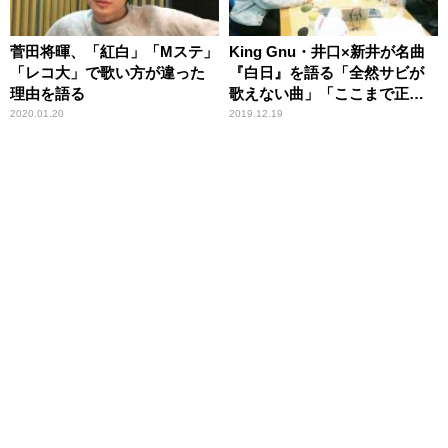
菅田将暉、「紅白」「Mステ」
King Gnu・井口×新井が名曲
「レコ大」で歌い方が違った
『白日』を語る「全然サビが
理由を語る
歌えない曲」「ここまで正直
ハネるとは…」
2020.01.20
2019.12.19