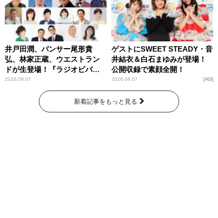
井戸田潤、パンサー尾形貴
ゲストにSWEET STEADY・音
弘、林家正蔵、ウエストラン
井結衣＆白石まゆみが登場！
ドが生登場！『ラジオビバリ
公開収録で素顔全開！
ー昼ズ』
2026.08.07
2026.08.07
AD
新着記事をもっと見る