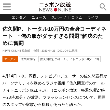
エンタメ
ニュース
スポーツ
コラム
ライフ
佐久間P、トータル10万円の全身コーディネ
ート “俺の服がダサすぎる問題”解決のた
めに奮闘
NEWS ONLINE 編集部
公開：
2021-04-21
（
2021-04-21
更新）
エンタメ
佐久間宣行
佐久間宣行のオールナイトニッポン0(ZERO)
4月14日（水）深夜、テレビプロデューサーの佐久間宣行が
パーソナリティを務めるラジオ番組「佐久間宣行のオール
ナイトニッポン0(ZERO)」（ニッポン放送・毎週水曜27時
～28時30分）が放送。ファッションセンスについて、周囲
のスタッフや家族から指摘があったと語った。