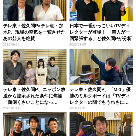
テレ東・佐久間P×テレ朝・加
日本で一番かっこいいTVディ
地P、現場の空気を一変させた
レクターが登場！ 「芸人が一
あの芸人を絶賛
回緊張する」と佐久間Pが分析
2019.06.04
2020.08.05
テレ東・佐久間P、ニッポン放
テレ東・佐久間P、「M-1」優
送から提示された条件に焦燥
勝のミルクボーイは「TVディ
「面倒くさいことになっ
レクターの間でもうわさにな
た……」
っていた」
2020.01.29
2019.12.31