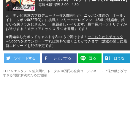
毎週水曜 深夜 3:00 - 4:30
元・テレビ東京のプロデューサー佐久間宣行が、ニッポン放送の「オールナ
イトニッポン0(ZERO)」に挑戦！ フリーのテレビマン、45歳で既婚者、娘
がいる脱サラおじさんが、一生懸命しゃべります。最年長パーソナリティが
お送りする「メディアミックス ラジオ番組」です！
★再編集したポッドキャストをSpotifyで聴けます！
⇒こちらからチェック
～Spotifyをダウンロードすれば無料で聴くことができます（放送の翌日に最
新エピソードを配信予定です）
ツイートする
シェアする
送る
はてな
TOP
エンタメ
佐久間P、トータル10万円の全身コーディネート “俺の服がダサ
すぎる問題”解決のために奮闘