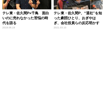
テレ東・佐久間P×千鳥 面白
テレ東・佐久間P、“退社”を知
いのに売れなかった苦悩の時
った劇団ひとり、おぎやは
代を語る
ぎ、会社役員らの反応明かす
2019.06.19
2021.03.10