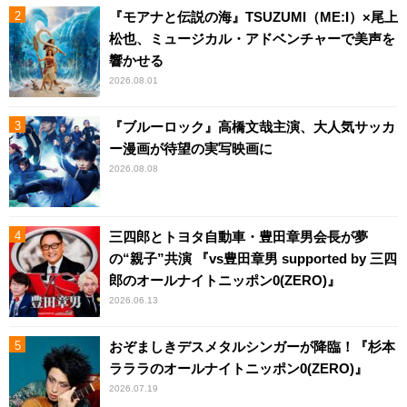
『モアナと伝説の海』TSUZUMI（ME:I）×尾上
松也、ミュージカル・アドベンチャーで美声を
響かせる
2026.08.01
『ブルーロック』高橋文哉主演、大人気サッカ
ー漫画が待望の実写映画に
2026.08.08
三四郎とトヨタ自動車・豊田章男会長が夢
の“親子”共演 『vs豊田章男 supported by 三四
郎のオールナイトニッポン0(ZERO)』
2026.06.13
おぞましきデスメタルシンガーが降臨！『杉本
ラララのオールナイトニッポン0(ZERO)』
2026.07.19