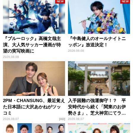
NEW
NEW
『ブルーロック』高橋文哉主
『中島健人のオールナイトニ
演、大人気サッカー漫画が待
ッポン』放送決定！
望の実写映画に
2026.08.08
2026.08.08
2PM・CHANSUNG、最近覚え
入手困難の強運御守！？ 平
た日本語に大沢あかねがツッ
安時代から続く「関東のお伊
コミ
勢さま」、芝大神宮にてラン
パンプスが合格祈願！
2026.08.07
AD
2026.08.07