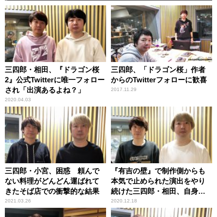
三四郎・相田、『ドラゴン桜
三四郎、「ドラゴン桜」作者
2』公式Twitterに唯一フォロー
からのTwitterフォローに歓喜
され「出演あるよね？」
2017.11.29
2020.04.03
三四郎・小宮、困惑 頼んで
『有吉の壁』で制作側からも
ない料理がどんどん運ばれて
本気で止められた演出をやり
きたそば店での衝撃的な結果
続けた三四郎・相田、自身の
名前がトレンド入りし「報わ
2021.03.26
2020.12.18
れた」