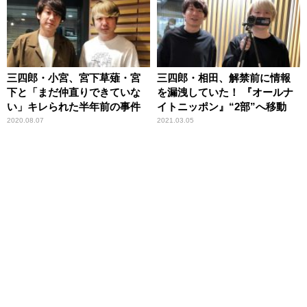
三四郎・小宮、宮下草薙・宮
三四郎・相田、解禁前に情報
下と「まだ仲直りできていな
を漏洩していた！ 『オールナ
い」キレられた半年前の事件
イトニッポン』“2部”へ移動
2020.08.07
2021.03.05