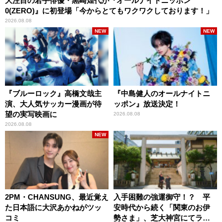
大注目の若手俳優・黒崎煌代が『オールナイトニッポン
0(ZERO)』に初登場「今からとてもワクワクしております！」
2026.08.08
NEW
NEW
『ブルーロック』高橋文哉主
『中島健人のオールナイトニ
演、大人気サッカー漫画が待
ッポン』放送決定！
望の実写映画に
2026.08.08
2026.08.08
NEW
2PM・CHANSUNG、最近覚え
入手困難の強運御守！？ 平
た日本語に大沢あかねがツッ
安時代から続く「関東のお伊
コミ
勢さま」、芝大神宮にてラン