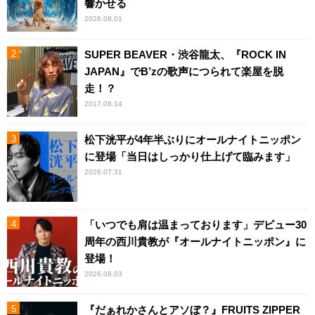
響かせる
2026.08.01
SUPER BEAVER・渋谷龍太、『ROCK IN
JAPAN』でB’zの歌声につられて楽屋を脱
走！？
2017.08.14
松下洸平が4年半ぶりにオールナイトニッポン
に登場「当日はしっかり仕上げて臨みます」
2026.07.31
「いつでも肩は温まっております」デビュー30
周年の西川貴教が『オールナイトニッポン』に
登場！
2026.08.03
『だぁれかさんとアソぼ？』FRUITS ZIPPER