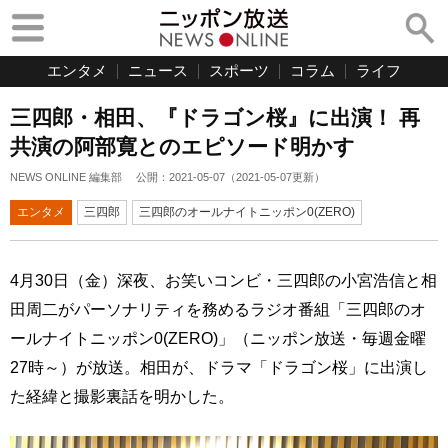
エンタメ
ニュース
スポーツ
コラム
ライフ
三四郎・相田、『ドラゴン桜』に出演！ 再
共演の阿部寛とのエピソード明かす
NEWS ONLINE 編集部
公開：
2021-05-07
（
2021-05-07
更新）
エンタメ
三四郎
三四郎のオールナイトニッポン0(ZERO)
4月30日（金）深夜、お笑いコンビ・三四郎の小宮浩信と相
田周二がパーソナリティを務めるラジオ番組「三四郎のオ
ールナイトニッポン0(ZERO)」（ニッポン放送・毎週金曜
27時～）が放送。相田が、ドラマ「ドラゴン桜」に出演し
た経緯と撮影裏話を明かした。