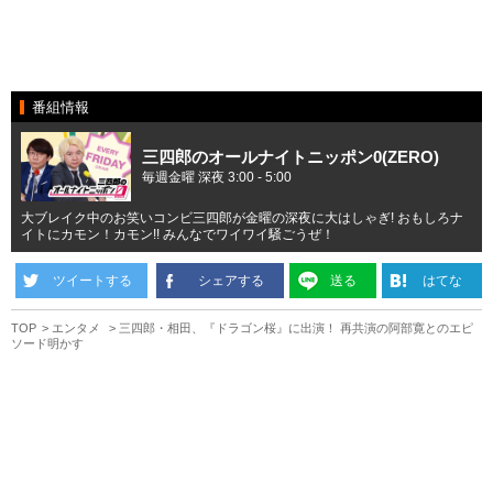
番組情報
三四郎のオールナイトニッポン0(ZERO)
毎週金曜 深夜 3:00 - 5:00
大ブレイク中のお笑いコンビ三四郎が金曜の深夜に大はしゃぎ! おもしろナ
イトにカモン！カモン!! みんなでワイワイ騒ごうぜ！
ツイートする
シェアする
送る
はてな
TOP
エンタメ
三四郎・相田、『ドラゴン桜』に出演！ 再共演の阿部寛とのエピ
ソード明かす