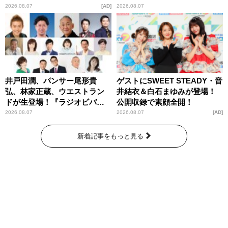
パンプスが合格祈願！
2026.08.07
AD
2026.08.07
井戸田潤、パンサー尾形貴
ゲストにSWEET STEADY・音
弘、林家正蔵、ウエストラン
井結衣＆白石まゆみが登場！
ドが生登場！『ラジオビバリ
公開収録で素顔全開！
ー昼ズ』
2026.08.07
2026.08.07
AD
新着記事をもっと見る