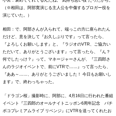
小宮：褒めてくれてるんだね。“気持ち悪い役”だったから。
（※相田は、阿部寛演じる主人公を中傷するブロガー役を
演じていた。）
相田：で、阿部さんが入られて。端っこの方に座られたん
だけど、意を決して『お久しぶりです』って言ったら、
『よろしくお願いします』と。『ラジオのVTR、ご協力い
ただいて、ありがとうございます』って言ったら、『ん？
何でしたっけ？』って。マネージャーさんが、『三四郎さ
んのラジオイベントで、前にVTRで……』って言ったら、
『ああ～……、ありがとうございました！ 今日もお願いし
ます』で、終わっちゃった。
「ドラゴン桜」撮影時に、阿部に、4月16日に行われた番組
イベント『三四郎のオールナイトニッポン6周年記念 バチ
ボコプレミアムライブ リベンジ』にVTRを送ってくれたお