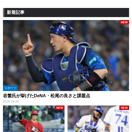
新着記事
NEW
スポーツ
谷繁氏が挙げたDeNA・松尾の良さと課題点
2026.08.09
NEW
NEW