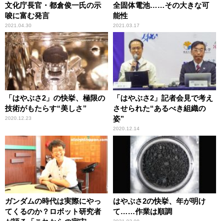
文化庁長官・都倉俊一氏の示
全固体電池……その大きな可
唆に富む発言
能性
2021.04.30
2021.03.17
「はやぶさ2」の快挙、極限の
「はやぶさ2」記者会見で考え
技術がもたらす“美しさ”
させられた“あるべき組織の
姿”
2020.12.23
2020.12.14
ガンダムの時代は実際にやっ
はやぶさ2の快挙、年が明け
てくるのか？ロボット研究者
て……作業は順調