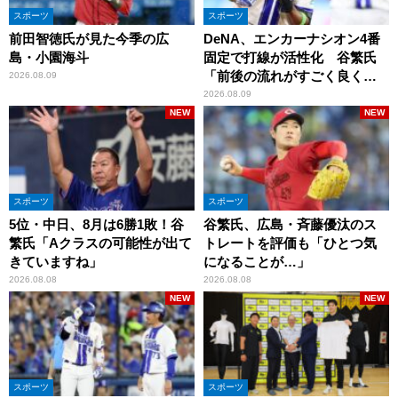
スポーツ
スポーツ
前田智徳氏が見た今季の広
DeNA、エンカーナシオン4番
島・小園海斗
固定で打線が活性化 谷繁氏
「前後の流れがすごく良くな
2026.08.09
りましたね」
2026.08.09
NEW
NEW
スポーツ
スポーツ
5位・中日、8月は6勝1敗！谷
谷繁氏、広島・斉藤優汰のス
繁氏「Aクラスの可能性が出て
トレートを評価も「ひとつ気
きていますね」
になることが…」
2026.08.08
2026.08.08
NEW
NEW
スポーツ
スポーツ