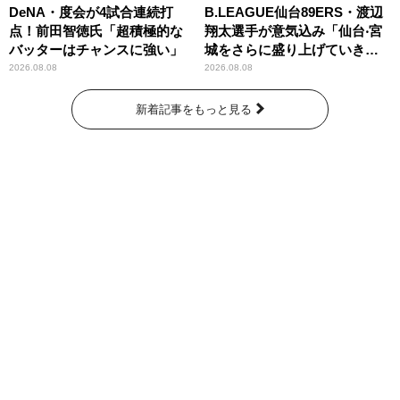
DeNA・度会が4試合連続打
B.LEAGUE仙台89ERS・渡辺
点！前田智徳氏「超積極的な
翔太選手が意気込み「仙台‧宮
バッターはチャンスに強い」
城をさらに盛り上げていきた
いです」
2026.08.08
2026.08.08
新着記事をもっと見る