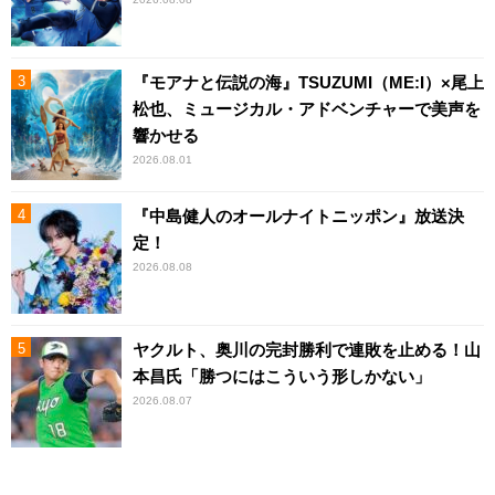
『モアナと伝説の海』TSUZUMI（ME:I）×尾上
松也、ミュージカル・アドベンチャーで美声を
響かせる
2026.08.01
『中島健人のオールナイトニッポン』放送決
定！
2026.08.08
ヤクルト、奥川の完封勝利で連敗を止める！山
本昌氏「勝つにはこういう形しかない」
2026.08.07