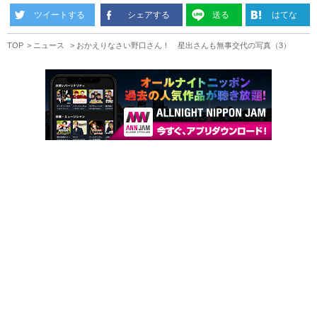
ツイートする
シェアする
送る
はてな
TOP
ニュース
おかえりなさい野口さん！ 星出さんも無事交代の写真（3）