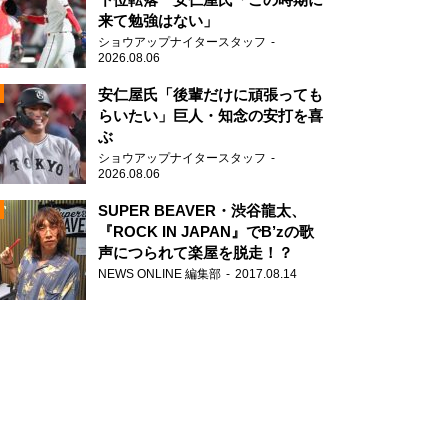
来て勉強はない」
ショウアップナイタースタッフ
2026.08.06
安仁屋氏「後輩だけに頑張っても
らいたい」巨人・知念の安打を喜
ぶ
N
ショウアップナイタースタッフ
AD
2026.08.06
SUPER BEAVER・渋谷龍太、
『ROCK IN JAPAN』でB’zの歌
声につられて楽屋を脱走！？
NEWS ONLINE 編集部
2017.08.14
2