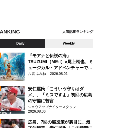
ANKING
人気記事ランキング
Daily
Weekly
んと星出さん、「再会」の瞬間（4月24日 NASAテレビから）
『モアナと伝説の海』
TSUZUMI（ME:I）×尾上松也、ミ
ュージカル・アドベンチャーで美
N
声を響かせる
八雲 ふみね
2026.08.01
安仁屋氏「こういう守りはダ
メ」、「ミスですよ」初回の広島
の守備に苦言
ショウアップナイタースタッフ
2026.08.06
広島、7回の継投策が裏目に…最
下位転落 安仁屋氏「この時期に