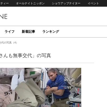
リティー
オールナイトニッポン
ショウアップナイター
イベント
ライフ
新着記事
ランキング
交代の写真（4）
さんも無事交代」の写真