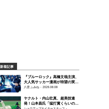
新着記事
『ブルーロック』高橋文哉主演、
大人気サッカー漫画が待望の実写
映画に
八雲 ふみね
2026.08.08
ヤクルト・内山壮真、超美技連
発！山本昌氏「猛打賞くらいの価
値」
ショウアップナイタースタッフ