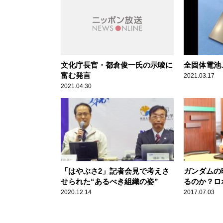
文化庁長官・都倉俊一氏の示唆に
全固体電池
富む発言
2021.03.17
2021.04.30
「はやぶさ2」記者会見で考えさ
ガンダムの
せられた“あるべき組織の姿”
るのか？ロ
「これから
2020.12.14
2017.07.03