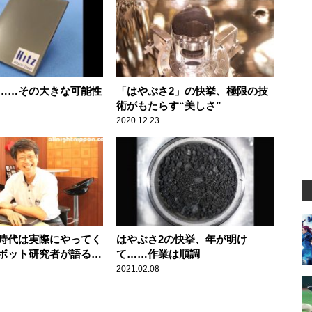
……その大きな可能性
「はやぶさ2」の快挙、極限の技
術がもたらす“美しさ”
2020.12.23
時代は実際にやってく
はやぶさ2の快挙、年が明け
ボット研究者が語る
て……作業は順調
の宇宙」
2021.02.08